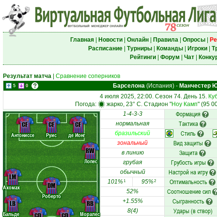
Главная
|
Новости
|
Онлайн
|
Правила
|
Опросы
|
Ре
Расписание
|
Турниры
|
Команды
|
Игроки
|
Т
Рейтинги
|
Форум
|
Чат
|
Конку
Результат матча
|
Сравнение соперников
Барселона
(Испания)
-
Манчестер 
5
0
4 июля 2025, 22:00. Сезон 74. День 15.
Ку
Погода:
жарко, 23° C. Стадион "
Ноу Камп
" (95 0
Формация
1-4-3-3
Тактика
CF
CF
CF
нормальная
Стиль
бразильский
Антониссе
Руис
де Йонг
Вид защиты
зональный
RW
Защита
в линию
Лопес
Грубость игры
грубая
Настрой на игру
обычный
LM
Оптимальность
101%
95%
1
2
DM
Ахомах
Соотношение сил
52%
Роберто
Сыгранность
+1.55%
LB
RB
Удары (в створ)
8(4)
Бальде
Моралес
CD
CD