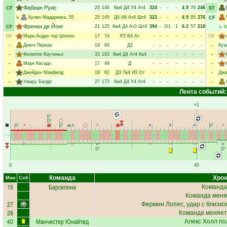
Фабиан Руис
25
146
Км4
Д4
У4
Ат4
324
-
-
-
4.9
79
246
CF
ST
↳
Хулен Мадариага
, 55
25
145
Д4
И4
Ат4
Шт4
323
-
-
-
4.9
85
276
CF
Френки де Йонг
21
125
Км4
Д4
Ат3
Шт4
394
-
3/1
1
6.2
57
218
CF
↳
М
GK
Марк-Андре тер Штеген
17
74
Р2
В4
Ат
-
-
-
-
-
-
-
GK
-
Диего Перкан
19
60
Д2
-
-
-
-
-
-
-
-
Куз
-
Филиппе Коутиньо
33
163
Км4
Д4
Ат4
Ка4
-
-
-
-
-
-
-
-
-
Марк Касадо
17
49
Д
-
-
-
-
-
-
-
-
-
Джейдон Макфилд
18
62
Д3
Пк4
И3
От
-
-
-
-
-
-
-
-
Джа
-
Умару Балде
27
173
Км4
Д4
У4
Ат4
-
-
-
-
-
-
-
-
Лента событий:
+1
0
45
Команда
Хрон
Мин
Соб
15
Барселона
Команда
Команда меня
27
Фермин Лопес
, удар с близк
28
Команда меняет
40
Манчестер Юнайтед
Алекс Холл
по