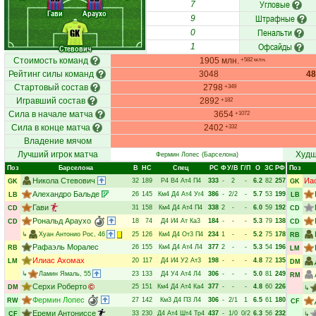
Угловые
7
Гави
Араухо
Штрафные
9
Пенальти
GK
0
Офсайды
1
Стевович
Стоимость команд
1905 млн.
+582 млн.
Рейтинг силы команд
3048
4
Стартовый состав
2798
+349
Игравший состав
2892
+182
Сила в начале матча
3654
+1072
Сила в конце матча
2402
+332
Владение мячом
Лучший игрок матча
Худш
Фермин Лопес
(Барселона)
Поз
Барселона
В
НC
Спец
РC
Ф
У/В
Г/П
О
ЗС
РФ
Поз
Никола Стевович
Иа
32
189
Р4
В4
Ат4
П4
333
-
2
-
6.2
82
257
GK
GK
Алехандро Бальде
26
145
Км4
Д4
Ат4
Уг4
386
-
2/2
-
5.7
53
199
LB
LB
Гави
31
158
Км4
Д4
Ат4
П4
338
2
-
-
6.0
59
192
CD
CD
Рональд Араухо
18
74
Д4
И4
Ат
Ка3
184
-
-
-
5.3
79
138
CD
CD
↳
Хуан Антонио Рос
, 46
25
126
Км4
Д4
От3
П4
234
1
-
-
5.2
75
178
RB
Рафаэль Моралес
26
155
Км4
Д4
Ат4
Л4
377
2
-
-
5.3
54
196
RB
LM
Илиас Ахомах
20
117
Д4
И4
У2
Ат3
198
-
-
-
4.8
72
135
LM
DM
↳
Ламин Ямаль
, 55
23
133
Д4
У4
Ат4
Л4
306
-
-
-
5.0
81
249
RM
Серхи Роберто
25
151
Км4
Д4
Ат4
Ка4
377
-
-
-
4.8
60
226
DM
↳
Фермин Лопес
27
142
Км3
Д4
П3
Л4
306
-
2/1
1
6.5
61
180
RW
CF
Ереми Антониссе
33
230
Д4
Ат4
Шт4
Тр4
437
-
1/0
0/2
6.3
56
232
CF
↳