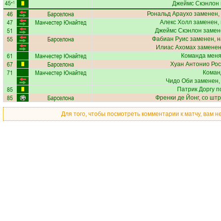
45
+1
Джеймс Скэнлон
46
Барселона
Рональд Араухо
заменен,
47
Манчестер Юнайтед
Алекс Холл
заменен, 
51
Джеймс Скэнлон
замене
55
Барселона
Фабиан Руис
заменен, н
Илиас Ахомах
заменен
61
Манчестер Юнайтед
Команда меняе
67
Барселона
Хуан Антонио Рос
71
Манчестер Юнайтед
Коман
Чидо Оби
заменен,
85
Патрик Доргу
по
85
Барселона
Френки де Йонг
, со шт
Для того, чтобы посмотреть комментарии к матчу, вам 