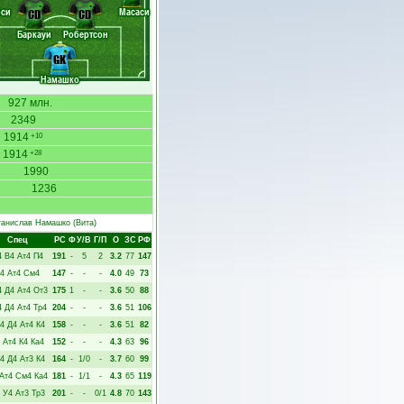
оси
Масаси
CD
CD
Баркауи
Робертсон
GK
Намашко
927 млн.
2349
1914
+10
1914
+28
1990
1236
танислав Намашко
(Вита)
Спец
РC
Ф
У/В
Г/П
О
ЗС
РФ
4
В4
Ат4
П4
191
-
5
2
3.2
77
147
4
Ат4
См4
147
-
-
-
4.0
49
73
4
Д4
Ат4
От3
175
1
-
-
3.6
50
88
4
Д4
Ат4
Тр4
204
-
-
-
3.6
51
106
4
Д4
Ат4
К4
158
-
-
-
3.6
51
82
Ат4
К4
Ка4
152
-
-
-
4.3
63
96
4
Д4
Ат3
К4
164
-
1/0
-
3.7
60
99
Ат4
См4
Ка4
181
-
1/1
-
4.3
65
119
У4
Ат3
Тр3
201
-
-
0/1
4.8
70
143