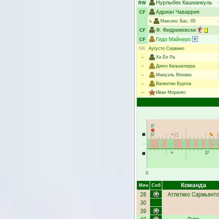
Нурлыбек Кашканкуль
RW
Адриан Чаваррия
CF
↳
Максенс Бас
, 65
Ф. Фидрижевски
CF
Гидо Майнеро
CF
GK
Аугусто Сервино
-
Хи Ёп Ра
-
Диего Калькатерра
-
Мануэль Монако
-
Валентин Бургоа
-
Иван Моралес
0
Команда
Мин
Соб
28
Атлетико Сармьенто
30
39