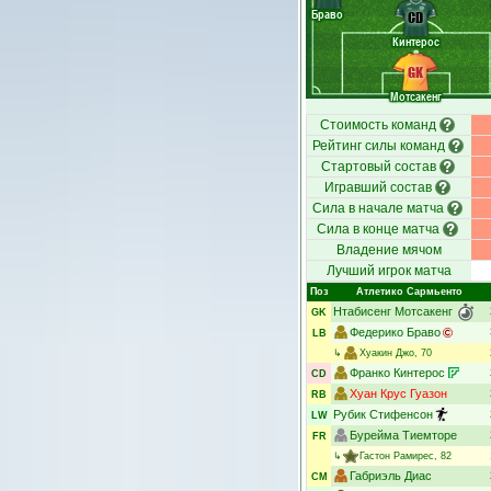
Браво
CD
Кинтерос
GK
Мотсакенг
Стоимость команд
Рейтинг силы команд
Стартовый состав
Игравший состав
Сила в начале матча
Сила в конце матча
Владение мячом
Лучший игрок матча
Поз
Атлетико Сармьенто
Нтабисенг Мотсакенг
GK
Федерико Браво
LB
↳
Хуакин Джо
, 70
Франко Кинтерос
CD
Хуан Крус Гуазон
RB
Рубик Стифенсон
LW
Бурейма Тиемторе
FR
↳
Гастон Рамирес
, 82
Габриэль Диас
CM