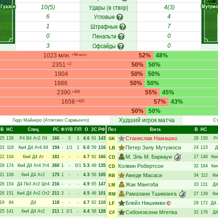
Гуазон
Мутум
Удары (в створ)
10(5)
4(3)
Угловые
6
4
Штрафные
1
7
Пенальти
0
0
Офсайды
3
0
1023 млн.
52%
48%
+96 млн.
2351
50%
50%
+2
1904
50%
50%
1886
50%
50%
2390
55%
45%
+400
1658
57%
43%
+422
50%
50%
Худший игрок матча
Гидо Майнеро
(Атлетико Сармьенто)
С
В
НC
Спец
РC
Ф
У/В
Г/П
О
ЗС
РФ
Поз
Вита
В
НC
Станислав Намашко
25
138
Р4
В4
Ат2
Л4
166
-
3
1
4.6
81
143
28
150
Р
GK
Петер Зилу Мутумоси
33
118
Км4
Д4
Ат4
К4
194
-
1/1
1
6.0
59
116
24
123
Д
LB
М. Эль М. Баркауи
22
104
Км4
Д4
Ат
181
-
-
-
4.7
91
166
27
146
Км
CD
28
174
Км4
Д4
Ат4
Уг4
260
1
-
0/1
5.3
49
135
Кэлвин Робертсон
32
164
Км
CD
21
106
Км4
Д4
Ат2
175
1
-
-
4.3
56
105
Амеде Масаси
34
112
Км
RB
26
154
Д4
Пк3
Ат2
Шт4
216
-
-
-
4.9
65
147
Жак Мангоба
33
131
Д4
LM
26
151
Км4
Д4
Ат2
От2
211
2
-
-
4.5
46
101
Рамазани Тшиманга
27
139
Км
RM
19
84
Д4
118
-
-
-
4.7
92
110
Блейз Нишимве
29
172
Д4
LF
25
141
Км4
Д4
Ат2
211
1
2/1
-
4.4
58
128
Сибонгисени Мтетва
32
176
Д4
CF