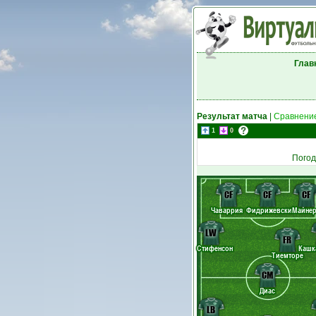
Глав
Результат матча
|
Сравнение
1
0
Погод
CF
CF
CF
Чаваррия
Фидрижевски
Майне
LW
FR
Стифенсон
Кашк
Тиемторе
CM
Диас
LB