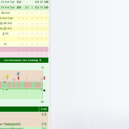
У4
Ат4
Тр4
212
-
-
-
3.9
65
139
У4
Ат4
Тр4
204
-
2/2
1
5.2
70
143
В4
Ат2
-
-
-
-
-
-
-
4
Ат4
См4
-
-
-
-
-
-
-
Д4
И4
Ат4
-
-
-
-
-
-
-
Км
Д3
Ат2
-
-
-
-
-
-
-
Д
У2
-
-
-
-
-
-
-
-
-
-
-
-
-
-
Ат
-
-
-
-
-
-
-
-
-
-
-
-
-
-
-
-
-
-
-
-
-
соотношение сил команд
+2
90
Счёт
1:0
н Чаваррия
)
2:0