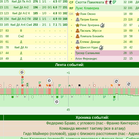
28
175
Км4
Д4
Пк
Ат3
276
1
1/1
-
4.5
67
193
Скотти Пакилеата
32
198
Д4
CF
23
131
Км4
Д4
Ат2
196
-
2/0
0/1
6.0
77
151
Луис Клавериа
32
191
Д4
RF
23
123
Км4
Д4
Ат2
К
185
-
1/0
-
4.8
93
182
GK
Лоик Овоно
18
69
26
154
Км4
Д4
Ат2
П4
232
1
1/1
-
4.9
69
168
-
Патрик Банза
23
116
Д
33
165
Км4
Д4
Ат4
См4
253
-
2/1
1
7.1
71
183
-
Рене Зунграна
22
97
27
83
В
-
-
-
-
-
-
-
-
Паскаль Эбусси
19
69
21
68
См2
-
-
-
-
-
-
-
-
Ломпала Бокамба
18
58
20
61
Д
-
-
-
-
-
-
-
-
Еллиас Дианде
24
46
20
78
Км4
Д4
Ат
-
-
-
-
-
-
-
-
Шансел Ндае
16
42
17
44
Д
-
-
-
-
-
-
-
-
Трезор Салакьякю
28
15
18
49
Д
-
-
-
-
-
-
-
-
Алэн Фернандес
22
15
Лента событий:
+1
45
Хроника событий:
Федерико Браво
, с углового (пас -
Франко Кинтерос
)
Команда меняет тактику (все в атаку)
Гидо Майнеро
(головой), удар с близкого расстояния (пас -
Адриа