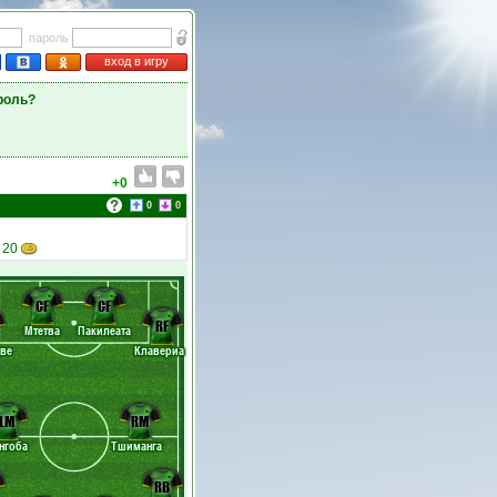
пароль
вход в игру
роль?
+0
0
0
 20
CF
CF
RF
Мтетва
Пакилеата
ве
Клавериа
LM
RM
нгоба
Тшиманга
RB