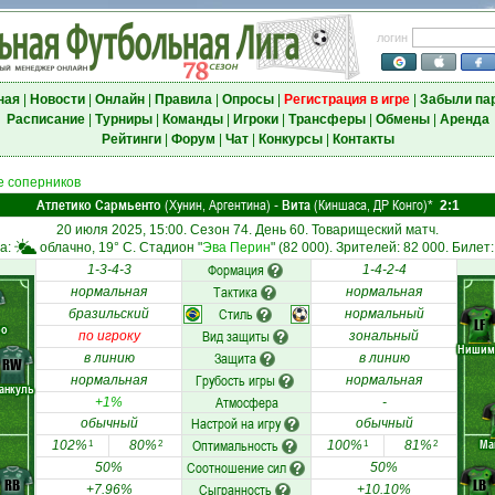
логин
ная
|
Новости
|
Онлайн
|
Правила
|
Опросы
|
Регистрация в игре
|
Забыли па
Расписание
|
Турниры
|
Команды
|
Игроки
|
Трансферы
|
Обмены
|
Аренда
Рейтинги
|
Форум
|
Чат
|
Конкурсы
|
Контакты
 соперников
Атлетико Сармьенто
(Хунин, Аргентина)
Вита
(Киншаса, ДР Конго)
-
*
2:1
20 июля 2025, 15:00. Сезон 74. День 60. Товарищеский матч.
а:
облачно, 19° C. Стадион "
Эва Перин
" (82 000). Зрителей: 82 000. Билет:
Формация
1-3-4-3
1-4-2-4
Тактика
нормальная
нормальная
Стиль
бразильский
нормальный
LF
ро
Вид защиты
по игроку
зональный
Нишим
Защита
в линию
в линию
RW
Грубость игры
нормальная
нормальная
анкуль
Атмосфера
+1%
-
Настрой на игру
обычный
обычный
Оптимальность
Ма
102%
80%
100%
81%
1
2
1
2
Соотношение сил
50%
50%
RB
LB
Сыгранность
+7.96%
+10.10%