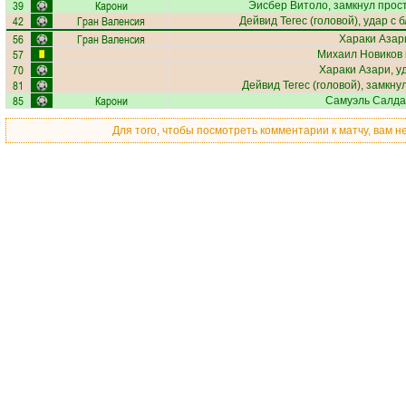
39
Карони
Эисбер Витоло
, замкнул прос
42
Гран Валенсия
Дейвид Тегес
(головой), удар с 
56
Гран Валенсия
Хараки Азар
57
Михаил Новиков
70
Хараки Азари
, 
81
Дейвид Тегес
(головой), замкну
85
Карони
Самуэль Салда
Для того, чтобы посмотреть комментарии к матчу, вам 