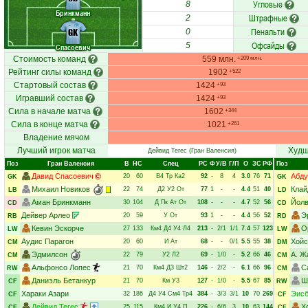
Угловые
8
Бринкманн
Штрафные
2
Пенальти
GK
0
Офсайды
5
Спасоевич
Стоимость команд
559 млн.
+209 млн.
Рейтинг силы команд
1902
+522
Стартовый состав
1424
+93
Игравший состав
1424
+93
Сила в начале матча
1602
+344
Сила в конце матча
1021
+261
Владение мячом
Лучший игрок матча
Худш
Дейвид Тегес
(Гран Валенсия)
Поз
Гран Валенсия
В
НC
Спец
РC
Ф
У/В
Г/П
О
ЗС
РФ
Поз
Давид Спасоевич
Абду
20
60
В4
Тр
Ка2
92
-
8
4
3.0
76
71
GK
GK
Михаил Новиков
Клай
22
74
Д2
У2
От
77
1
-
-
4.4
51
40
LB
LD
Аман Бринкманн
Йолв
30
104
Д
Пк
Ат
От
108
-
-
-
4.7
52
56
CD
CD
Дейвер Арлео
Э
20
59
У
От
93
1
-
-
4.4
56
52
RB
RD
Кевин Эскорче
О
27
133
Км4
Д4
У4
Л4
213
-
2/1
1/1
7.4
57
123
LW
LW
Аудис Парагон
Хойс
20
60
И
Ат
68
-
-
0/1
5.5
55
38
CM
DM
Эдмилсон
А. Ж
22
79
У2
Л2
69
-
1/0
-
5.2
66
46
CM
CM
Альфонсо Лопес
С
21
70
Км4
Д3
Шт2
146
-
2/2
-
6.1
66
96
RW
CM
Даниэль Бетанкур
Ш
21
70
Км
У3
127
-
1/0
-
5.5
67
85
CF
RW
Хараки Азари
Эисб
32
186
Д4
У4
См4
Тр4
384
-
3/3
3/1
10
70
269
CF
CF
Дейвид Тегес
Х
25
115
Км4
И
У4
П
226
-
6/6
3
10
63
144
CF
CF