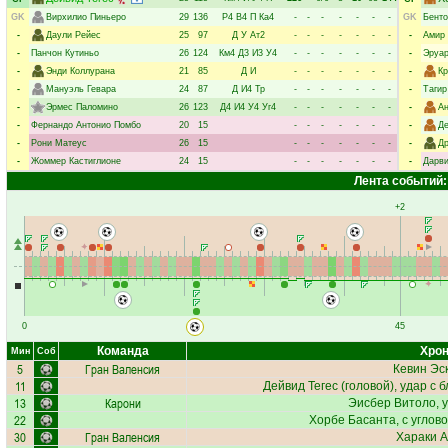
GK
Вирхилио Пиньеро
29
136
Р4
В4
П
Ка4
-
-
-
-
-
-
-
GK
Бенто
-
Даули Рейес
25
97
Д
У
Ат2
-
-
-
-
-
-
-
-
Амир 
-
Панчон Кутиньо
26
124
Км4
Д3
И3
У4
-
-
-
-
-
-
-
-
Эруар
-
Энди Коллурана
21
85
Д
И
-
-
-
-
-
-
-
-
Кр
-
Мануэль Гевара
24
87
Д
И4
Тр
-
-
-
-
-
-
-
-
Тагир
-
Эрмес Паломино
26
123
Д4
И4
У4
Уг4
-
-
-
-
-
-
-
-
Ан
-
Фернандо Антонио Помбо
20
15
-
-
-
-
-
-
-
-
Д
-
Рони Матеус
26
15
-
-
-
-
-
-
-
-
Др
-
Жоммер Кастиглионе
24
15
-
-
-
-
-
-
-
-
Дарви
Лента событий:
+2
0
45
Команда
Хрон
Мин
Соб
5
Гран Валенсия
Кевин Эс
11
Дейвид Тегес
(головой), удар с 
13
Карони
Эисбер Витоло
, 
22
Хорбе Басанта
, с углов
30
Гран Валенсия
Хараки 