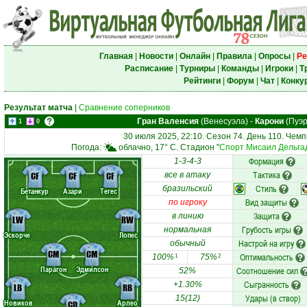
Главная
|
Новости
|
Онлайн
|
Правила
|
Опросы
|
Ре
Расписание
|
Турниры
|
Команды
|
Игроки
|
Т
Рейтинги
|
Форум
|
Чат
|
Конку
Результат матча
|
Сравнение соперников
Гран Валенсия
(Венесуэла)
-
Карони
(Пуэр
1
0
30 июля 2025, 22:10. Сезон 74. День 110. Чем
Погода:
облачно, 17° C. Стадион "
Спорт Мисаил Дельга
Формация
1-3-4-3
Тактика
CF
CF
CF
все в атаку
Стиль
бразильский
Бетанкур
Азари
Тегес
Вид защиты
по игроку
Защита
в линию
LW
RW
Грубость игры
нормальная
Эскорче
Лопес
Настрой на игру
обычный
CM
CM
Оптимальность
100%
75%
1
2
Парагон
Эдмилсон
Соотношение сил
52%
Сыгранность
+1.30%
LB
RB
Удары (в створ)
15(12)
Новиков
Арлео
CD