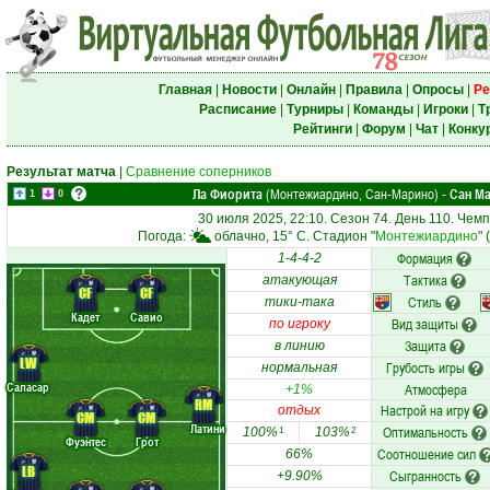
Главная
|
Новости
|
Онлайн
|
Правила
|
Опросы
|
Ре
Расписание
|
Турниры
|
Команды
|
Игроки
|
Т
Рейтинги
|
Форум
|
Чат
|
Конку
Результат матча
|
Сравнение соперников
Ла Фиорита
(Монтежиардино, Сан-Марино)
Сан М
-
1
0
30 июля 2025, 22:10. Сезон 74. День 110. Чем
Погода:
облачно, 15° C. Стадион "
Монтежиардино
"
Формация
1-4-4-2
Тактика
атакующая
CF
CF
Стиль
тики-така
Кадет
Савио
Вид защиты
по игроку
Защита
в линию
LW
Грубость игры
нормальная
Саласар
Атмосфера
+1%
RM
Настрой на игру
отдых
CM
CM
Латини
Оптимальность
100%
103%
1
2
Фуэнтес
Грот
Соотношение сил
66%
LB
Сыгранность
+9.90%