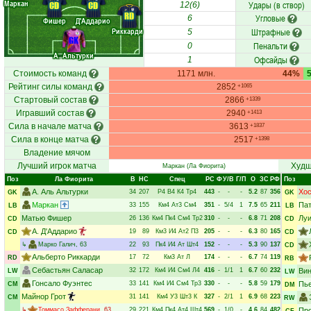
Маркан
Удары (в створ)
CD
CD
12(6)
RD
Угловые
6
Фишер
Д'Аддарио
Риккарди
Штрафные
5
GK
Пенальти
0
А. Альтурки
Офсайды
1
Стоимость команд
1171 млн.
44%
Рейтинг силы команд
2852
+1065
Стартовый состав
2866
+1339
Игравший состав
2940
+1413
Сила в начале матча
3613
+1837
Сила в конце матча
2517
+1398
Владение мячом
Лучший игрок матча
Худш
Маркан
(Ла Фиорита)
Поз
Ла Фиорита
В
НC
Спец
РC
Ф
У/В
Г/П
О
ЗС
РФ
Поз
А. Аль Альтурки
Хос
34
207
Р4
В4
К4
Тр4
443
-
-
-
5.2
87
356
GK
GK
Маркан
Пат
33
155
Км4
Ат3
См4
351
-
5/4
1
7.5
65
211
LB
LB
Матью Фишер
Луи
26
136
Км4
Пк4
См4
Тр2
310
-
-
-
6.8
71
208
CD
CD
А. Д'Аддарио
19
89
Км3
И4
Ат2
П3
205
-
-
-
6.3
80
165
CD
CD
↳
Марко Галич
, 63
22
93
Пк4
И4
Ат
Шт4
152
-
-
-
5.3
90
137
CD
Альберто Риккарди
17
72
Км3
Ат
Л
174
-
-
-
6.7
74
119
RD
RB
Себастьян Саласар
32
172
Км4
И4
См4
Л4
416
-
1/1
1
6.7
60
232
Вин
LW
LW
Гонсало Фуэнтес
33
141
Км4
И4
См4
Тр3
330
-
-
-
5.8
59
179
Пь
CM
DM
Майнор Грот
31
141
Км4
У3
Шт3
К
327
-
2/1
1
6.9
68
223
CM
RW
↳
Томмасо Зафферани
, 63
29
221
Км4
Пк4
Ат4
Шт4
569
-
1/0
-
4.6
84
482
Пр