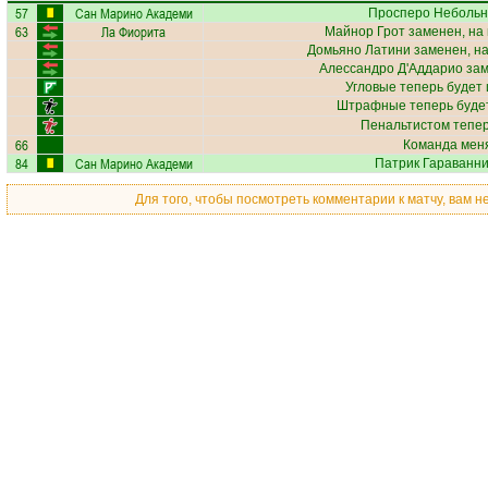
57
Сан Марино Академи
Просперо Неболь
63
Ла Фиорита
Майнор Грот
заменен, на
Домьяно Латини
заменен, н
Алессандро Д'Аддарио
зам
Угловые теперь будет
Штрафные теперь буде
Пенальтистом тепе
66
Команда меня
84
Сан Марино Академи
Патрик Гараванн
Для того, чтобы посмотреть комментарии к матчу, вам 