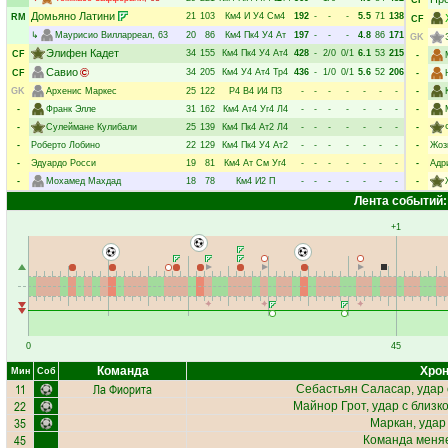
CF
Домьяно Латини
21
103
Км4
И
У4
См4
192
-
-
-
5.5
71
138
RM
CF
↳
Маурисио Вилларреал
, 63
20
86
Км4
Пк4
У4
Ат
197
-
-
-
4.8
86
171
GK
Элифен Кадет
34
155
Км4
Пк4
У4
Ат4
428
-
2/0
0/1
6.1
53
215
CF
-
Савио
34
205
Км4
У4
Ат4
Тр4
436
-
1/0
0/1
5.6
52
206
CF
-
GK
Архенис Маркес
25
122
Р4
В4
И4
П3
-
-
-
-
-
-
-
-
-
Франк Элле
31
162
Км4
Ат4
Уг4
Л4
-
-
-
-
-
-
-
-
-
Сулеймане Кулибали
25
139
Км4
Пк4
Ат2
Л4
-
-
-
-
-
-
-
-
-
Роберто Лобино
22
129
Км4
Пк4
У4
Ат2
-
-
-
-
-
-
-
-
Жоз
-
Эдуардо Росси
19
81
Км4
Ат
См
Уг4
-
-
-
-
-
-
-
-
Адр
-
Мохамед Махдад
18
78
Км4
И2
П
-
-
-
-
-
-
-
-
Лента событий:
+1
0
45
Команда
Хрон
Мин
Соб
11
Ла Фиорита
Себастьян Саласар
, удар
22
Майнор Грот
, удар с близк
35
Маркан
, уда
45
Команда меняе