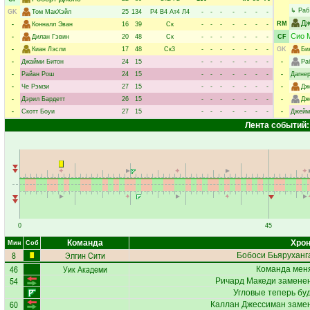
↳
Раб
GK
Том МакХэйл
25
134
Р4
В4
Ат4
Л4
-
-
-
-
-
-
-
Дж
RM
-
Конналл Эван
16
39
Ск
-
-
-
-
-
-
-
Сио 
-
Дилан Гэвин
20
48
Ск
-
-
-
-
-
-
-
CF
-
Киан Лэсли
17
48
Ск3
-
-
-
-
-
-
-
GK
Би
-
Джайми Битон
24
15
-
-
-
-
-
-
-
-
Ра
-
Райан Рош
24
15
-
-
-
-
-
-
-
-
Дагне
-
Че Рэмзи
27
15
-
-
-
-
-
-
-
-
Дж
-
Дэрил Бардетт
26
15
-
-
-
-
-
-
-
-
Дж
-
Скотт Боуи
27
15
-
-
-
-
-
-
-
-
Джейм
Лента событий:
0
45
Команда
Хрон
Мин
Соб
8
Элгин Сити
Бобоси Бьяруханг
46
Уик Академи
Команда меня
54
Ричард Македи
заменен
Угловые теперь бу
60
Каллан Джессиман
замен