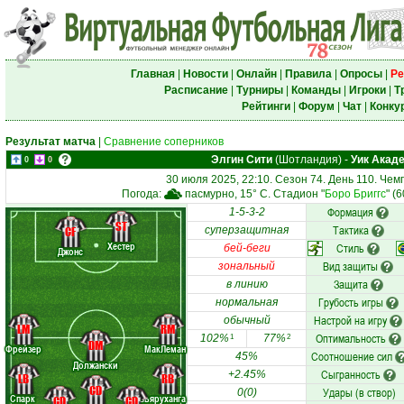
Главная
|
Новости
|
Онлайн
|
Правила
|
Опросы
|
Ре
Расписание
|
Турниры
|
Команды
|
Игроки
|
Т
Рейтинги
|
Форум
|
Чат
|
Конку
Результат матча
|
Сравнение соперников
Элгин Сити
(Шотландия)
-
Уик Акад
0
0
30 июля 2025, 22:10. Сезон 74. День 110. Че
Погода:
пасмурно, 15° C. Стадион "
Боро Бриггс
" (
Формация
1-5-3-2
ST
Тактика
CF
суперзащитная
Хестер
Стиль
бей-беги
Джонс
Вид защиты
зональный
Защита
в линию
Грубость игры
нормальная
Настрой на игру
обычный
LM
RM
Оптимальность
102%
77%
1
2
DM
Фрейзер
МакЛеман
Соотношение сил
45%
Должански
Сыгранность
+2.45%
LB
RB
CD
Удары (в створ)
0(0)
Спарк
Бьяруханга
CD
CD