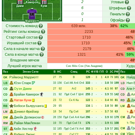
Угловые
Камерон
2
Дамм
Куни
Штрафные
6
Пенальти
GK
0
Офсайды
1
Марриотт
Стоимость команд
639 млн.
38%
62%
Рейтинг силы команд
2233
4
Стартовый состав
1710
46%
Игравший состав
1710
45%
Сила в начале матча
2179
46%
Сила в конце матча
1321
41%
59%
Владение мячом
4
Лучший игрок матча
Худш
Сио Мён Сон
(Уик Академи)
Поз
Элгин Сити
В
НC
Спец
РC
Ф
У/В
Г/П
О
ЗС
РФ
Поз
Рэймонд Марриотт
Найд
27
75
В
128
-
3
1
4.0
79
101
GK
GK
Юэн Спарк
Нил 
33
156
Ск4
И4
Ат4
От4
333
-
-
-
3.8
59
199
LB
LD
Оуэн Дамм
Али 
27
92
Ат2
145
1
-
-
4.1
66
97
CD
CD
Брайан Камерон
Ал
21
92
Пд4
Ск4
Г
Шт4
255
2
-
-
3.9
55
142
CD
CD
Натан Куни
Дж
23
72
Ск
К
Ка
122
1
-
-
3.4
66
81
CD
RD
Бобоси Бьяруханга
Ка
29
95
134
1
-
-
3.8
59
80
RB
LM
Дэниел Фрейзер
18
54
Пд
Ск4
107
-
-
-
3.7
58
63
↳
LM
Ри
Джейк Должански
28
150
Пд4
Ск4
Ат4
Ка4
296
-
-
-
3.9
60
179
CM
DM
Райан МакЛеман
↳
Пау
19
70
Пд4
Ск4
Г4
176
-
-
-
3.9
61
108
RM
Гр
Кейн Хестер
CM
32
185
Пд4
Ск4
Г4
Ат4
353
-
-
-
3.9
57
201
ST
Уйес
Роберт Джонс
CM
22
80
Ск2
Г2
130
-
-
-
4.0
53
70
CF