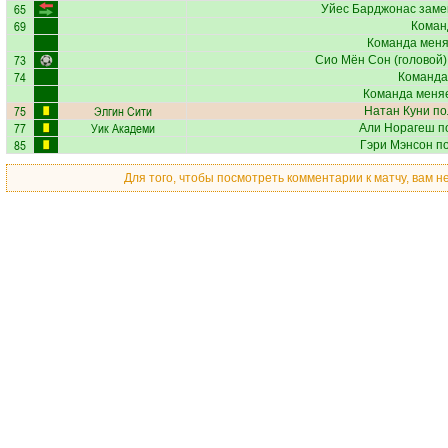
65
Уйес Барджонас
заме
69
Коман
Команда меняе
73
Сио Мён Сон
(головой),
74
Команда
Команда меняе
75
Элгин Сити
Натан Куни
по
77
Уик Академи
Али Норагеш
по
85
Гэри Мэнсон
по
Для того, чтобы посмотреть комментарии к матчу, вам 