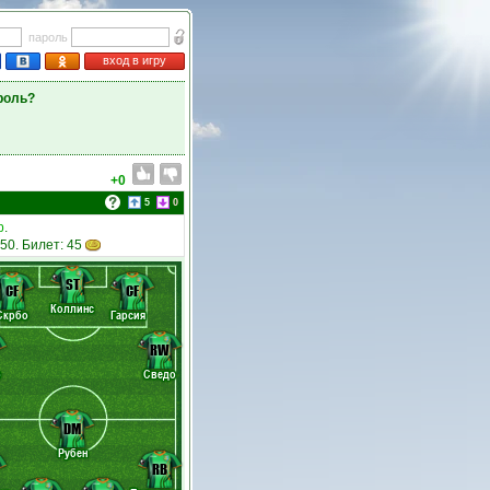
пароль
вход в игру
роль?
+0
5
0
р
.
750. Билет: 45
ST
CF
CF
Коллинс
Скрбо
Гарсия
RW
о
Сведо
DM
Рубен
RB