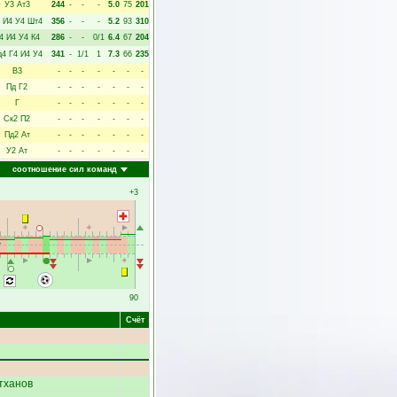
У3
Ат3
244
-
-
-
5.0
75
201
И4
У4
Шт4
356
-
-
-
5.2
93
310
4
И4
У4
К4
286
-
-
0/1
6.4
67
204
д4
Г4
И4
У4
341
-
1/1
1
7.3
66
235
В3
-
-
-
-
-
-
-
Пд
Г2
-
-
-
-
-
-
-
Г
-
-
-
-
-
-
-
Ск2
П2
-
-
-
-
-
-
-
Пд2
Ат
-
-
-
-
-
-
-
У2
Ат
-
-
-
-
-
-
-
соотношение сил команд
+3
90
Счёт
тханов