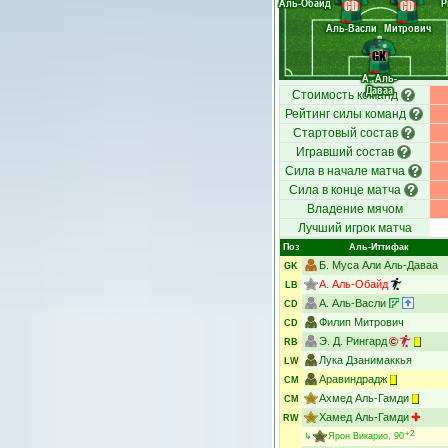
Аль-Обайд
Р
CD
CD
Аль-Васли
Митрович
GK
А. Аль-
Даваа
Стоимость команд
Рейтинг силы команд
Стартовый состав
Игравший состав
Сила в начале матча
Сила в конце матча
Владение мячом
Лучший игрок матча
Поз
Аль-Иттифак
Б. Муса Али Аль-Даваа
GK
А. Аль-Обайд
LB
А. Аль-Васли
CD
Филип Митрович
CD
Э. Д. Рингард
RB
Лука Дзанимаккья
LW
Аравиндрадж
CM
Ахмед Аль-Гамди
CM
Хамед Аль-Гамди
RW
+2
↳
Ярон Викарио
, 90