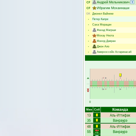
Андрей Мельникович
CF
Ибрагим Моханнаши
CF
GK
Джонел Вайнеке
-
Петер Капре
-
Саха Морацан
-
Фахад Магрши
-
Мохау Нкота
-
Махед Давран
-
Джон Ало
-
Амирхоссейн Асгаринасаб
0
Команда
Мин
Соб
13
Аль-Иттифак
35
Ванраурэ
48
Аль-Иттифак
55
Ванраурэ