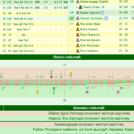
Александар Скрбо
30
135
CF
27
152
Км4
Д4
Пк4
У4
338
-
1/0
-
4.1
57
166
↳
Томоя Осава
, 76
30
189
Г4
31
183
Км4
Пк4
И4
У4
303
-
1/0
-
3.7
65
167
Аким Гарсия
29
160
Г
CF
25
98
В
И
Ат4
Л4
-
-
-
-
-
-
-
Льюис Коллинс
31
176
П
ST
29
148
Км4
И4
От
Ка4
-
-
-
-
-
-
-
GK
Масахиро Иида
20
71
25
117
Км4
Д4
Пк4
От4
-
-
-
-
-
-
-
-
Кеита Накано
20
69
24
104
Км4
Пк4
У
-
-
-
-
-
-
-
-
Йорн Педерсен
18
50
19
73
Км
-
-
-
-
-
-
-
-
Максим Дзюрич
32
151
23
97
Км4
Пк2
-
-
-
-
-
-
-
-
Коки Маэдзава
29
123
25
111
Км4
Д4
Пк4
Ат2
-
-
-
-
-
-
-
-
Руи Сакамото
21
76
23
97
Км4
Пк4
Ат2
От3
-
-
-
-
-
-
-
Лента событий:
+1
45
Хроника событий:
Эйвинг Дахл Рингард
получает желтую карточку
Абдель Эль-Каутари
получает желтую карточку
Аравиндрадж
получает желтую карточку
Райан Полидано
заменен, на поле выходит
Акраман Хама