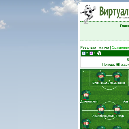
Глав
Результат матча
|
Сравнение
2
0
5
Погода:
жарк
CF
CF
Мельникович
Моханнаши
LW
Дзанимаккья
Аль
CM
CM
Аравиндрадж
Аль-Гамди
LB