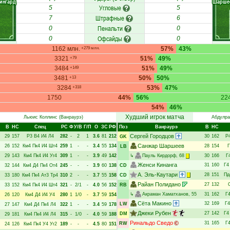
ингард
Шарше
Угловые
5
5
Штрафные
7
6
Пенальти
0
0
Офсайды
0
0
1162 млн.
57%
43%
+279 млн.
3321
51%
49%
+79
3484
51%
49%
+149
3481
50%
50%
+13
3284
53%
47%
+318
1750
44%
56%
22
54%
46%
Худший игрок матча
Льюис Коллинс
(Ванраурэ)
Абдулра
В
НC
Спец
РC
Ф
У/В
Г/П
О
ЗС
РФ
Поз
Ванраурэ
В
НC
Сергей Городцов
29
157
Р3
В4
И4
Л4
282
-
2
1
3.6
81
212
30
162
Р
GK
Санжар Шаршеев
26
152
Км4
Пк4
И4
Шт4
259
1
-
-
3.4
55
134
28
154
Г
LB
29
143
Км4
Пк4
И4
Уг4
309
1
-
-
3.9
49
142
↳
Пауль Кирдорф
, 68
30
166
Г
Женси Кинанга
31
160
Г4
32
144
Км4
Д4
Пк4
От4
245
-
-
-
3.9
60
138
CD
А. Эль-Каутари
28
151
Пд
33
180
Км4
Пк4
Ат3
Тр4
310
2
-
-
3.7
55
158
CD
Райан Полидано
27
132
33
152
Км4
Пк4
И4
Шт4
321
-
2/1
-
4.0
56
152
RB
↳
Акраман Хаматханов
, 55
31
162
Г
26
120
Км4
Д4
И4
У4
280
1
1/0
-
3.7
59
154
Сёта Макино
32
169
Г4
LW
27
147
Км4
Д4
Пк4
Л4
322
1
-
-
3.4
59
178
Джеки Рубен
27
142
Г4
DM
29
181
Км4
Пк4
И4
Л4
315
-
1/0
-
4.0
59
188
Ринальдо Сведо
31
165
Г
RW
24
126
Км4
Пк4
У4
Уг2
189
-
-
-
4.5
80
151