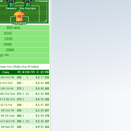
ев
Полидано
CD
CD
Кинанга
Эль-Каутари
GK
Городцов
883 млн.
3242
3335
3468
2966
49
+499
хман Аль-Обайд
(Аль-Иттифак)
Спец
РC
Ф
У/В
Г/П
О
ЗС
РФ
4
В4
Ат4
П4
295
-
1
-
5.9
77
253
4
Ат2
Оп2
241
-
-
-
5.3
62
165
4
И4
Уг4
К4
273
1
-
-
5.0
86
243
И4
От4
Оп4
271
2
2/1
-
6.1
50
152
4
Г4
И4
От4
273
2
-
-
5.6
50
155
Ск2
Г4
Уг4
234
-
-
-
5.1
67
157
4
И4
От4
Л4
254
-
-
-
5.1
85
227
И4
У4
См4
284
1
-
-
5.1
59
178
Ат3
Шт2
П4
255
1
1/0
-
5.2
46
127
4
И4
Ка4
Л4
242
-
-
-
4.9
62
164