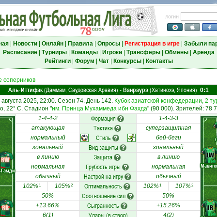
логин
ная
|
Новости
|
Онлайн
|
Правила
|
Опросы
|
Регистрация в игре
|
Забыли па
Расписание
|
Турниры
|
Команды
|
Игроки
|
Трансферы
|
Обмены
|
Аренда
Рейтинги
|
Форум
|
Чат
|
Конкурсы
|
Контакты
 соперников
Аль-Иттифак
(Даммам, Саудовская Аравия)
Ванраурэ
(Хатинохэ, Япония)
-
0:1
 августа 2025, 22:00. Сезон 74. День 142.
Кубок азиатской конфедерации, 2 ту
о, 22° C. Стадион "
им. Принца Мухаммеда ибн Фахда
" (90 000). Зрителей: 78 
Формация
1-4-4-2
1-4-3-3
Тактика
атакующая
суперзащитная
Стиль
нормальный
бей-беги
Вид защиты
зональный
зональный
LW
Защита
в линию
в линию
RW
Макин
Грубость игры
нормальная
нормальная
-Гамди
Настрой на игру
обычный
обычный
Оптимальность
102%
105%
102%
107%
1
2
1
2
Соотношение сил
50%
50%
Сыгранность
+13.66%
+15.26%
RB
LB
Удары (в створ)
6(1)
4(2)