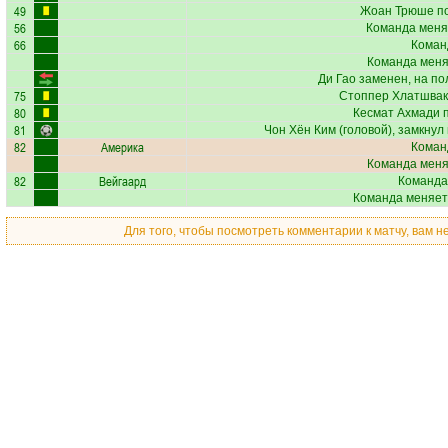
49
Жоан Трюше
по
56
Команда меня
66
Коман
Команда меняе
Ди Гао
заменен, на по
75
Стоппер Хлатшвак
80
Кесмат Ахмади
п
81
Чон Хён Ким
(головой), замкнул
82
Америка
Коман
Команда меняе
82
Вейгаард
Команда
Команда меняет
Для того, чтобы посмотреть комментарии к матчу, вам 