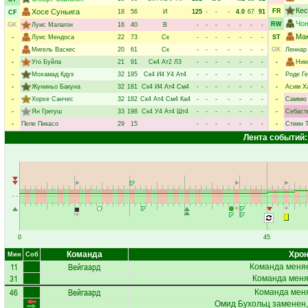
Ке
Хосе Суньига
FR
18
56
И
125
-
-
-
4.0
67
91
CF
Чон
RW
GK
Луис Малагон
16
40
В
-
-
-
-
-
-
-
Ма
-
Луис Мендоса
22
73
Ск
-
-
-
-
-
-
-
ST
-
Мигель Васкес
20
61
Ск
-
-
-
-
-
-
-
GK
Леннар
-
Уго Буйла
21
91
Ск4
Ат2
Л3
-
-
-
-
-
-
-
-
Ник
-
Мохамад Кдух
32
195
Ск4
И4
У4
Ат4
-
-
-
-
-
-
-
-
Роде Ге
-
Жуниньо Бакуна
32
181
Ск4
И4
Ат4
См4
-
-
-
-
-
-
-
-
Асим Х
-
Хорхе Санчес
32
182
Ск4
Ат4
См4
Ка4
-
-
-
-
-
-
-
-
Саммю 
-
Ян Грегуш
33
198
Ск4
У4
Ат4
Шт4
-
-
-
-
-
-
-
-
Себаст
-
Пеле Пикасо
29
15
-
-
-
-
-
-
-
-
Стиин 
Лента событий:
0
45
Команда
Хрон
Мин
Соб
11
Вейгаард
Команда меняе
31
Команда меняе
46
Вейгаард
Команда меня
Омид Бухольц
заменен,