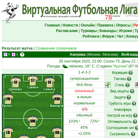
Главная
|
Новости
|
Онлайн
|
Правила
|
Опросы
|
Ре
Расписание
|
Турниры
|
Команды
|
Игроки
|
Т
Рейтинги
|
Форум
|
Чат
|
Конку
Результат матча
|
Сравнение соперников
Америка
(Мехико, Мексика)
-
Вейгаар
0
1
30 сентября 2025, 22:00. Сезон 75. День 22.
Погода:
облачно, 16° C. Стадион "
Ацтека
" (87 
Формация
1-4-3-3
Тактика
суперзащитная
ST
CF
CF
Стиль
бей-беги
Саймон
Цунэхара
Суньига
Вид защиты
зональный
Защита
в линию
LW
RW
Грубость игры
нормальная
Рассел
Маккарти
Атмосфера
-6%
Настрой на игру
обычный
DM
Оптимальность
103%
72%
1
2
Соотношение сил
Малгет
45%
LB
RB
Сыгранность
+2.05%