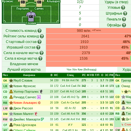
Фрэнсис
Альварес
Удары (в створ)
CD
CD
1(1)
Угловые
7
Порталес
Санчес
Штрафные
5
GK
Пенальти
0
Словик
Офсайды
0
Стоимость команд
980 млн.
+47 млн.
Рейтинг силы команд
2641
47
Стартовый состав
1910
46%
Игравший состав
1910
45%
Сила в начале матча
2379
48
Сила в конце матча
1536
45%
Владение мячом
Лучший игрок матча
Худш
Чон Хён Ким
(Вейгаард)
Поз
Америка
В
НC
Спец
РC
Ф
У/В
Г/П
О
ЗС
РФ
Поз
Якуб Словик
Грегер
34
150
Р4
В4
Ат4
П4
275
-
3
1
3.7
79
230
GK
GK
Кевин Фрэнсис
Омид 
33
172
Ск4
Ат4
См4
Л4
342
-
-
-
3.8
48
173
LB
LB
Уолтер Порталес
23
107
Ск4
И4
Ат2
См3
185
-
-
-
4.0
51
101
↳
Р
CD
Ма
Ричард Санчес
22
108
Ск4
И3
Ат2
Тр
209
1
-
-
3.9
55
122
CD
CD
Че
Кевин Альварес
20
109
Ск4
Ат
См
Ка4
205
-
-
-
3.5
58
125
CD
RB
Жо
Джон Рассел
18
56
И2
Ат
Л2
129
-
-
-
3.9
65
91
CD
LW
Тао
Кевин Малгет
33
159
Ск4
И4
Ат4
П4
356
-
-
-
4.0
60
228
RB
DM
Ди 
Джеймс Маккарти
33
145
Ск4
И4
Ат4
Уг4
302
-
-
-
4.1
60
193
LW
RW
Рока Цунэхара
↳
Стоп
19
61
И
У
121
-
-
-
4.0
69
91
CF
А. 
Оберт Саймон
CM
18
66
Ск4
И3
У
Ат
131
-
1/1
-
4.1
65
92
ST