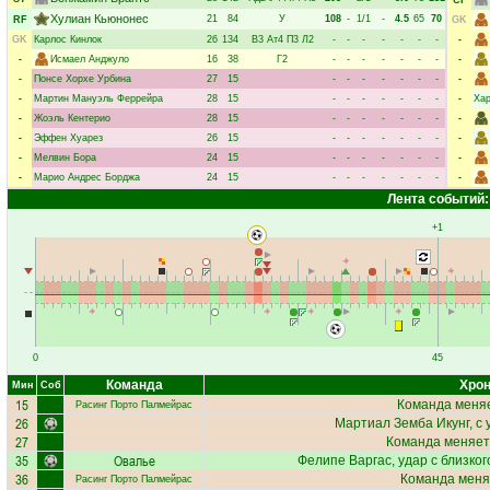
CF
Хулиан Кьюнонес
21
84
У
108
-
1/1
-
4.5
65
70
RF
GK
GK
Карлос Кинлок
26
134
В3
Ат4
П3
Л2
-
-
-
-
-
-
-
-
-
Исмаел Анджуло
16
38
Г2
-
-
-
-
-
-
-
-
-
Понсе Хорхе Урбина
27
15
-
-
-
-
-
-
-
-
-
Мартин Мануэль Феррейра
28
15
-
-
-
-
-
-
-
-
Хар
-
Жоэль Кентерио
28
15
-
-
-
-
-
-
-
-
-
Эффен Хуарез
26
15
-
-
-
-
-
-
-
-
-
Мелвин Бора
24
15
-
-
-
-
-
-
-
-
-
Марио Андрес Борджа
24
15
-
-
-
-
-
-
-
-
Лента событий:
+1
0
45
Команда
Хрон
Мин
Соб
15
Команда меняе
Расинг Порто Палмейрас
26
Мартиал Земба Икунг
, с
27
Команда меняет
35
Овалье
Фелипе Варгас
, удар с близко
36
Команда меня
Расинг Порто Палмейрас