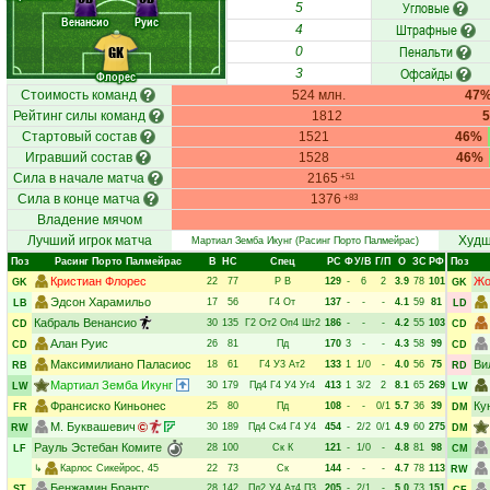
Угловые
5
Венансио
Руис
Штрафные
4
Пенальти
GK
0
Офсайды
3
Флорес
Стоимость команд
524 млн.
47
Рейтинг силы команд
1812
Стартовый состав
1521
46%
Игравший состав
1528
46%
Сила в начале матча
2165
+51
Сила в конце матча
1376
+83
Владение мячом
Лучший игрок матча
Худш
Мартиал Земба Икунг
(Расинг Порто Палмейрас)
Поз
Расинг Порто Палмейрас
В
НC
Спец
РC
Ф
У/В
Г/П
О
ЗС
РФ
Поз
Кристиан Флорес
Жо
22
77
Р
В
129
-
6
2
3.9
78
101
GK
GK
Эдсон Харамильо
17
56
Г4
От
137
-
-
-
4.1
59
81
LB
LD
Кабраль Венансио
30
135
Г2
От2
Оп4
Шт2
186
-
-
-
4.2
55
103
CD
CD
Алан Руис
26
81
Пд
170
3
-
-
4.3
58
99
CD
CD
Максимилиано Паласиос
Ви
18
61
Г4
У3
Ат2
133
1
1/0
-
4.0
56
75
RB
RD
Мартиал Земба Икунг
30
179
Пд4
Г4
У4
Уг4
413
1
3/2
2
8.1
65
269
LW
LW
Франсиско Киньонес
Ку
25
80
Пд
108
-
-
0/1
5.7
36
39
FR
DM
М. Буквашевич
30
189
Пд4
Ск4
Г4
У4
454
-
2/2
0/1
4.9
60
275
RW
DM
Рауль Эстебан Комите
28
100
Ск
К
121
-
1/0
-
4.8
81
98
LF
CM
↳
Карлос Сикейрос
, 45
22
73
Ск
144
-
-
-
4.7
78
113
RW
Бенжамин Брантс
28
142
Пд2
У4
Ат4
П3
205
-
2/1
-
5.0
73
151
ST