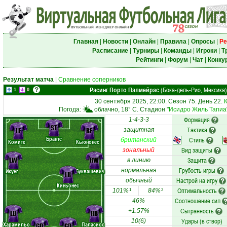
Главная
|
Новости
|
Онлайн
|
Правила
|
Опросы
|
Ре
Расписание
|
Турниры
|
Команды
|
Игроки
|
Т
Рейтинги
|
Форум
|
Чат
|
Конку
Результат матча
|
Сравнение соперников
Расинг Порто Палмейрас
(Бока-дель-Рио, Мексика)
1
0
30 сентября 2025, 22:00. Сезон 75. День 22.
Погода:
облачно, 18° C. Стадион "
Исидро Жиль Тапиа
Формация
1-4-3-3
ST
Тактика
LF
RF
защитная
Брантс
Стиль
британский
Комите
Кьюнонес
Вид защиты
зональный
LW
RW
Защита
в линию
Грубость игры
нормальная
Икунг
Буквашевич
FR
Настрой на игру
обычный
Киньонес
Оптимальность
101%
84%
1
2
Соотношение сил
46%
Сыгранность
+1.57%
LB
RB
Удары (в створ)
10(6)
Харамильо
Паласиос
CD
CD