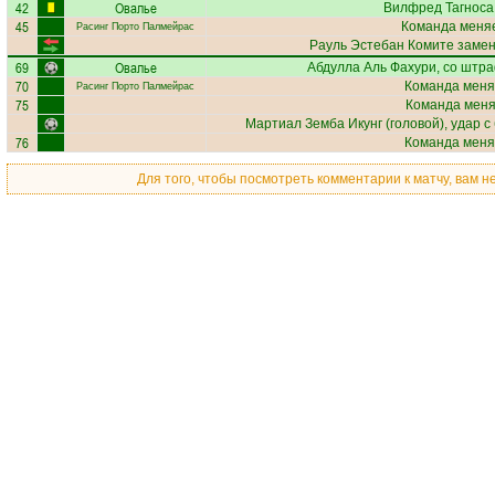
42
Овалье
Вилфред Тагноса
45
Команда меняе
Расинг Порто Палмейрас
Рауль Эстебан Комите
замен
69
Овалье
Абдулла Аль Фахури
, со штр
70
Команда меня
Расинг Порто Палмейрас
75
Команда меняе
Мартиал Земба Икунг
(головой), удар с
76
Команда меня
Для того, чтобы посмотреть комментарии к матчу, вам 