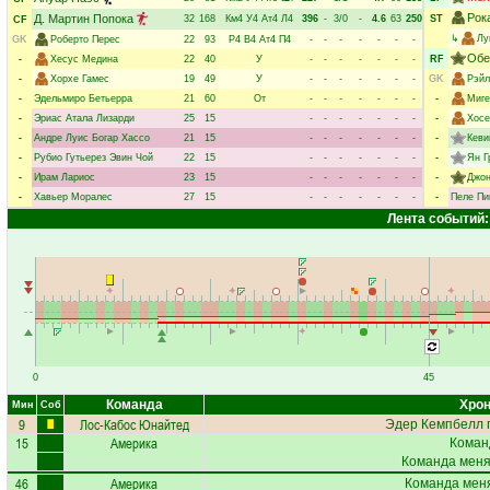
Рок
Д. Мартин Попока
32
168
Км4
У4
Ат4
Л4
396
-
3/0
-
4.6
63
250
ST
CF
↳
Лу
GK
Роберто Перес
22
93
Р4
В4
Ат4
П4
-
-
-
-
-
-
-
Обе
-
Хесус Медина
22
40
У
-
-
-
-
-
-
-
RF
-
Хорхе Гамес
19
49
У
-
-
-
-
-
-
-
GK
Рэйл
-
Эдельмиро Бетьерра
21
60
От
-
-
-
-
-
-
-
-
Миге
-
Эриас Атала Лизарди
25
15
-
-
-
-
-
-
-
-
Хосе
-
Андре Луис Богар Хассо
21
15
-
-
-
-
-
-
-
-
Кеви
-
Рубио Гутьерез Эвин Чой
22
15
-
-
-
-
-
-
-
-
Ян Г
-
Ирам Лариос
23
15
-
-
-
-
-
-
-
-
Джон
-
Хавьер Моралес
27
15
-
-
-
-
-
-
-
-
Пеле Пи
Лента событий:
0
45
Команда
Хрон
Мин
Соб
9
Лос-Кабос Юнайтед
Эдер Кемпбелл
п
15
Америка
Коман
Команда меняе
46
Америка
Команда меня