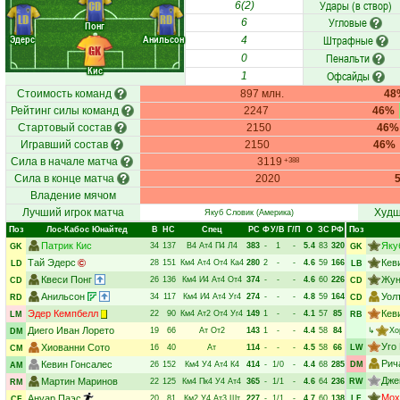
Удары (в створ)
CD
6(2)
LD
RD
Угловые
6
Понг
Эдерс
Анильсон
Штрафные
4
GK
Пенальти
0
Кис
Офсайды
1
Стоимость команд
897 млн.
48
Рейтинг силы команд
2247
46%
Стартовый состав
2150
46%
Игравший состав
2150
46%
Сила в начале матча
3119
+388
Сила в конце матча
2020
Владение мячом
Лучший игрок матча
Худш
Якуб Словик
(Америка)
Поз
Лос-Кабос Юнайтед
В
НC
Спец
РC
Ф
У/В
Г/П
О
ЗС
РФ
Поз
Патрик Кис
Яку
34
137
В4
Ат4
П4
Л4
383
-
1
-
5.4
83
320
GK
GK
Тай Эдерс
Кев
28
151
Км4
Ат4
От4
Ка4
280
2
-
-
4.6
59
166
LD
LB
Квеси Понг
Жун
26
136
Км4
И4
Ат4
От4
374
-
-
-
4.6
60
226
CD
CD
Анильсон
Уол
34
117
Км4
И4
Ат4
Уг4
274
-
-
-
4.8
59
164
RD
CD
Эдер Кемпбелл
Кев
22
90
Км4
Ат2
От4
Уг4
149
1
-
-
4.1
57
85
LM
RB
Диего Иван Лорето
19
66
Ат
От2
143
1
-
-
4.4
58
84
↳
Хо
DM
Уго
Хиованни Сото
16
40
Ат
114
-
-
-
4.5
58
66
LW
CM
Рич
Кевин Гонсалес
26
152
Км4
У4
Ат4
К4
414
-
1/0
-
4.4
68
285
DM
AM
Дже
Мартин Маринов
22
125
Км4
Пк4
У4
Ат4
365
-
1/1
-
4.6
64
236
RW
RM
Мох
Ануар Паэс
20
81
Км2
У4
Ат3
Шт
227
-
1/1
-
4.7
60
138
LF
CF