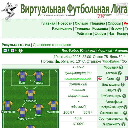
Главная
|
Новости
|
Онлайн
|
Правила
|
Опросы
|
Ре
Расписание
|
Турниры
|
Команды
|
Игроки
|
Т
Рейтинги
|
Форум
|
Чат
|
Конку
Результат матча
|
Сравнение соперников
Лос-Кабос Юнайтед
(Мексика)
-
Америк
2
0
10 октября 2025, 22:00. Сезон 75. День 52. 
Погода:
облачно, 13° C. Стадион "
Лос-Кабос
" (65
Формация
1-3-5-2
Тактика
суперзащитная
CF
CF
Стиль
спартаковский
Паэс
Попока
Вид защиты
зональный
Защита
в линию
AM
Грубость игры
нормальная
Гонсалес
Атмосфера
-
LM
RM
Настрой на игру
обычный
CM
Кемпбелл
Маринов
DM
Оптимальность
100%
96%
1
2
Сото
Соотношение сил
Лорето
46%
Сыгранность
+8.00%