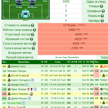
Омура
Оки
Удары (в створ)
CD
CD
10(8)
Угловые
7
Огава
Хатадзоэ
Штрафные
3
GK
Пенальти
0
Сато
Офсайды
0
Стоимость команд
1776 млн.
+170 млн.
Рейтинг силы команд
3480
+331
Стартовый состав
4025
+1495
Игравший состав
4025
+1423
Сила в начале матча
4326
+1205
Сила в конце матча
2785
+588
Владение мячом
Лучший игрок матча
Худш
Ки-вон Ким
(Примейро)
Поз
Примейро
В
НC
Спец
РC
Ф
У/В
Г/П
О
ЗС
РФ
Поз
Кимия Сато
Дел
28
192
В4
Ат4
П4
Тр3
400
-
1
-
5.9
83
335
GK
GK
Михиро Омура
Айв
25
163
И4
Ат4
См4
Л4
317
-
1/1
-
5.8
63
203
LB
LB
Юсэй Огава
27
193
Ат4
См4
Тр4
Ка4
316
-
-
-
6.4
60
190
↳
Ш
CD
Генри
Хаято Хатадзоэ
27
180
Г4
И4
Ат4
См4
384
-
-
-
6.1
60
231
SW
CD
Али Б
Амари Оки
28
201
Г4
Ат4
См4
Шт4
458
-
-
-
5.7
59
274
CD
RB
Род
Эрик Траоре
29
217
Г4
У4
Ат4
Шт4
523
-
-
0/2
6.7
64
335
RB
LW
Ибр
Хаято Накама
27
136
Г3
И4
Ат3
Тр3
252
-
-
-
5.6
64
162
LW
DM
Дер
Даики Когурэ
26
179
Г4
И4
У4
Ат4
423
-
3/2
1/1
7.1
58
249
FR
RW
Ки-вон Ким
↳
Ал
28
206
Г4
У4
Ат4
Л4
402
-
2/2
2
7.7
67
270
LF
Идд
Рэо Тиба
RW
32
219
Г4
У4
Ат4
Уг4
427
-
3/2
-
5.4
62
269
ST