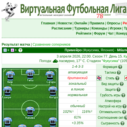
Главная
|
Новости
|
Онлайн
|
Правила
|
Опросы
|
Ре
Расписание
|
Турниры
|
Команды
|
Игроки
|
Т
Рейтинги
|
Форум
|
Чат
|
Конку
Результат матча
|
Сравнение соперников
Примейро
(Фукусима, Япония)
-
Мбал
6
0
3 апреля 2026, 22:00. Сезон 77. День 15.
К
Погода:
пасмурно, 17° C. Стадион "
Фукусима
" (10
Формация
1-4-3-3
Тактика
атакующая
ST
LF
RF
Стиль
британский
Тиба
Ким
Сагара
Вид защиты
зональный
Защита
в линию
LW
RW
Грубость игры
нормальная
Траоре
Когурэ
Атмосфера
-
Настрой на игру
обычный
DM
Оптимальность
102%
116%
1
2
Соотношение сил
Накама
61%
LB
RB
Сыгранность
+3.35%