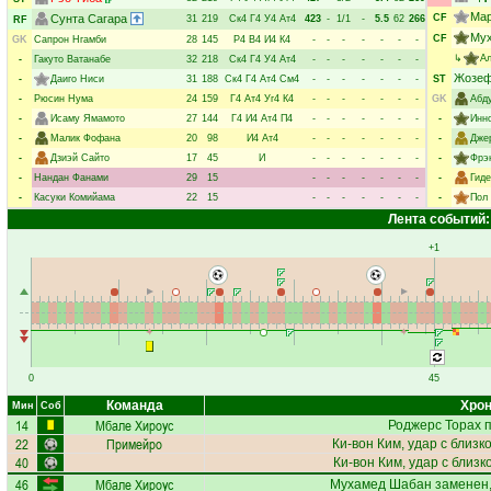
Мар
Сунта Сагара
CF
31
219
Ск4
Г4
У4
Ат4
423
-
1/1
-
5.5
62
266
RF
Му
CF
GK
Сапрон Нгамби
28
145
Р4
В4
И4
К4
-
-
-
-
-
-
-
↳
Ал
-
Гакуто Ватанабе
32
218
Ск4
Г4
У4
Ат4
-
-
-
-
-
-
-
Жозеф
-
Даиго Ниси
31
188
Ск4
Г4
Ат4
См4
-
-
-
-
-
-
-
ST
-
Рюсин Нума
24
159
Г4
Ат4
Уг4
К4
-
-
-
-
-
-
-
GK
Абд
-
Исаму Ямамото
27
144
Г4
И4
Ат4
П4
-
-
-
-
-
-
-
-
Инн
-
Малик Фофана
20
98
И4
Ат4
-
-
-
-
-
-
-
-
Дже
-
Дзиэй Сайто
17
45
И
-
-
-
-
-
-
-
-
Фрэ
-
Нандан Фанами
29
15
-
-
-
-
-
-
-
-
Гид
-
Касуки Комийама
22
15
-
-
-
-
-
-
-
-
Пол
Лента событий:
+1
0
45
Команда
Хрон
Мин
Соб
14
Мбале Хироус
Роджерс Торах
п
22
Примейро
Ки-вон Ким
, удар с близк
40
Ки-вон Ким
, удар с близк
46
Мбале Хироус
Мухамед Шабан
заменен,