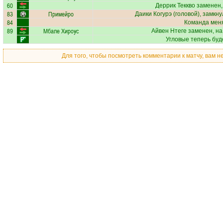
60
Деррик Теккво
заменен,
83
Примейро
Даики Когурэ
(головой), замкну
84
Команда меня
89
Мбале Хироус
Айвен Нтеге
заменен, на
Угловые теперь буд
Для того, чтобы посмотреть комментарии к матчу, вам 