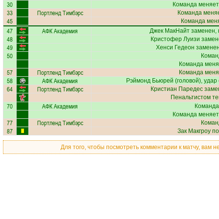
30
Команда меняет
33
Портленд Тимбэрс
Команда меняе
45
Команда меня
47
АФК Академия
Джек МакНайт
заменен, 
48
Кристофер Луизи
замене
49
Хенси Гедеон
заменен
50
Коман
Команда меня
57
Портленд Тимбэрс
Команда меня
58
АФК Академия
Рэймонд Бьюрей
(головой), удар
64
Портленд Тимбэрс
Кристиан Паредес
замен
Пенальтистом те
70
АФК Академия
Команда
Команда меняет
77
Портленд Тимбэрс
Коман
87
Зак Макгроу
по
Для того, чтобы посмотреть комментарии к матчу, вам 