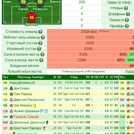
Кларо
Макгроу
Удары (в створ)
CD
CD
2(0)
Угловые
2
Паркер
Расмуссен
Штрафные
4
GK
Пенальти
0
Декимеш
Офсайды
0
Стоимость команд
1458 млн.
+276 млн.
Рейтинг силы команд
3300
Стартовый состав
3109
Игравший состав
3184
4
Сила в начале матча
3106
43%
5
Сила в конце матча
2284
42%
58
Владение мячом
4
Лучший игрок матча
Худш
Рэймонд Бьюрей
(АФК Академия)
Поз
Портленд Тимбэрс
В
НC
Спец
РC
Ф
У/В
Г/П
О
ЗС
РФ
Поз
Хаид Декимеш
П
31
191
Р4
В4
Ат4
П4
295
-
6
1
4.2
78
249
GK
GK
Ари Кларо
Ш
28
175
Ск4
Ат
См2
Уг4
216
-
-
-
3.7
52
122
LB
LB
Тим Паркер
Д
29
168
Пд4
Ск4
Ат2
См2
327
-
-
-
3.6
47
166
CD
CD
Джастин Расмуссен
К
26
167
Пд4
Ск4
И4
К4
307
1
-
-
3.6
54
177
CD
RD
Зак Макгроу
Д
20
94
Ск
168
1
-
-
3.6
50
93
RB
LM
Фумия Шираиши
Г
26
168
Ск4
И4
Ат2
Л4
291
1
-
-
3.8
61
193
LW
DM
Танасак Срисай
Х
28
176
Пд4
Ск4
И4
Ат2
331
-
-
-
3.5
65
233
DM
CM
Малкольм Джонстон
23
140
Пд4
Ск4
Ат2
Шт4
288
-
-
-
3.6
68
208
↳
RW
У
Кристиан Паредес
23
141
Пд4
Ск4
И4
258
-
-
-
4.0
78
202
CM
CF
Э
↳
Томас Гучко
, 64
28
183
Пд4
Ск4
И4
У4
396
-
-
-
4.4
90
380
CM