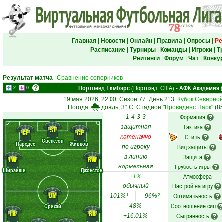
Главная
|
Новости
|
Онлайн
|
Правила
|
Опросы
|
Ре
Расписание
|
Турниры
|
Команды
|
Игроки
|
Т
Рейтинги
|
Форум
|
Чат
|
Конку
Результат матча
|
Сравнение соперников
Портленд Тимбэрс
(Портлэнд, США)
АФК Академия
(
-
2
0
19 мая 2026, 22:00. Сезон 77. День 213.
Кубок Северной
Погода:
дождь, 3° C. Стадион "
Провиденс Парк
" (
Формация
1-4-3-3
Тактика
защитная
ST
CF
CF
Стиль
катеначчо
Свенссон
Паредес
Живков
Вид защиты
по игроку
Защита
в линию
LW
RW
Грубость игры
нормальная
Шираиши
Джонстон
Атмосфера
+1%
Настрой на игру
обычный
DM
Оптимальность
101%
96%
1
2
Соотношение сил
Срисай
48%
LB
RB
Сыгранность
+16.01%