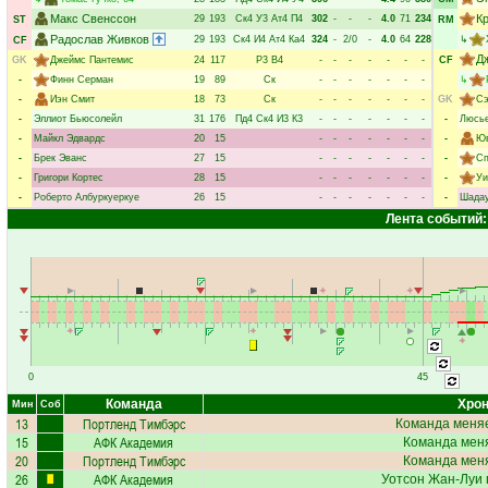
Макс Свенссон
К
29
193
Ск4
У3
Ат4
П4
302
-
-
-
4.0
71
234
ST
RM
Радослав Живков
29
193
Ск4
И4
Ат4
Ка4
324
-
2/0
-
4.0
64
228
↳
CF
Д
GK
Джеймс Пантемис
24
117
Р3
В4
-
-
-
-
-
-
-
CF
-
Финн Серман
19
89
Ск
-
-
-
-
-
-
-
↳
-
Иэн Смит
18
73
Ск
-
-
-
-
-
-
-
GK
Сэ
-
Эллиот Бьюсолейл
31
176
Пд4
Ск4
И3
К3
-
-
-
-
-
-
-
-
Люсье
-
Майкл Эдвардс
20
15
-
-
-
-
-
-
-
-
Юв
-
Брек Эванс
27
15
-
-
-
-
-
-
-
-
Сп
-
Григори Кортес
28
15
-
-
-
-
-
-
-
-
Уи
-
Роберто Албуркуеркуе
26
15
-
-
-
-
-
-
-
-
Шада
Лента событий:
0
45
Команда
Хрон
Мин
Соб
13
Портленд Тимбэрс
Команда меняе
15
АФК Академия
Команда меня
20
Портленд Тимбэрс
Команда меня
26
АФК Академия
Уотсон Жан-Луи