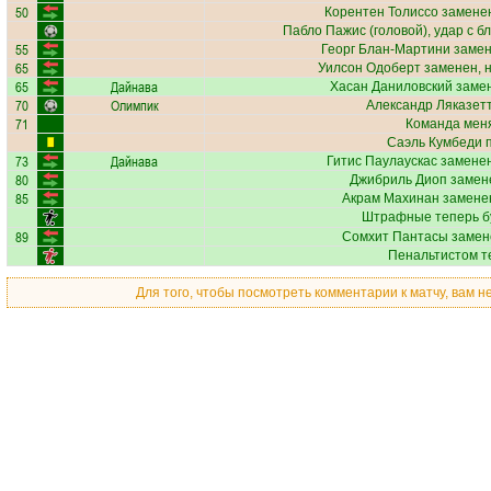
50
Корентен Толиссо
заменен
Пабло Пажис
(головой), удар с б
55
Георг Блан-Мартини
замен
65
Уилсон Одоберт
заменен, 
65
Дайнава
Хасан Даниловский
замен
70
Олимпик
Александр Ляказет
71
Команда меня
Саэль Кумбеди
п
73
Дайнава
Гитис Паулаускас
заменен
80
Джибриль Диоп
замене
85
Акрам Махинан
заменен
Штрафные теперь б
89
Сомхит Пантасы
замен
Пенальтистом т
Для того, чтобы посмотреть комментарии к матчу, вам 