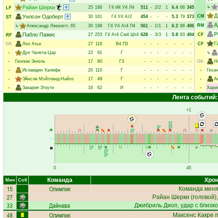
Райан Шерки
↳
25
188
Г4
И4
У4
Л4
511
-
2/2
1
6.4
66
345
LF
Д
Уилсон Одоберт
CM
30
161
Г4
У4
Ат2
454
-
-
-
5.3
79
373
ST
А
RM
↳
Александр Ляказетт
, 65
30
198
Г4
У4
Ат4
П4
561
-
1/1
1
6.2
86
486
Р
Пабло Пажис
27
253
Г4
Ат4
См4
Шт4
628
-
3/3
1
5.8
63
404
CF
RF
Г
GK
Лео Атье
27
118
В4
П3
-
-
-
-
-
-
-
CF
-
Дуе Чалета-Цар
22
91
Г
-
-
-
-
-
-
-
↳
-
Гиллом Энгель
17
80
Г3
-
-
-
-
-
-
-
GK
Н
-
Исламдин Халифа
20
110
Г
-
-
-
-
-
-
-
-
Геха
-
Эйнсли Мэйтланд-Найлз
17
49
Г
-
-
-
-
-
-
-
-
А
-
Закария Зтоути
16
62
И
-
-
-
-
-
-
-
-
Хари
Лента событий:
+1
0
45
Команда
Хрон
Мин
Соб
15
Олимпик
Команда меняе
27
Райан Шерки
(головой),
33
Дайнава
Джибриль Диоп
, удар с близк
48
Олимпик
Максенс Какре
п