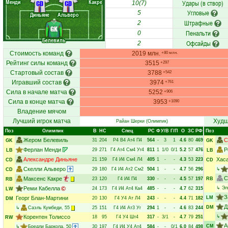
Менди
Какре
Удары (в створ)
CD
CD
10(7)
Угловые
5
Диньяне
Альверо
Штрафные
2
GK
Пенальти
0
Белевиль
Офсайды
2
Стоимость команд
2019 млн.
+80 млн.
Рейтинг силы команд
3515
+297
Стартовый состав
3788
+542
Игравший состав
3974
+761
Сила в начале матча
5252
+906
Сила в конце матча
3953
+1090
Владение мячом
Лучший игрок матча
Худш
Райан Шерки
(Олимпик)
Поз
Олимпик
В
НC
Спец
РC
Ф
У/В
Г/П
О
ЗС
РФ
Поз
Жером Белевиль
С
31
204
Р4
В4
Ат4
П4
564
-
3
1
4.6
80
469
GK
GK
Ферлан Менди
Р
29
271
Г4
Ат4
См4
Уг4
811
1
1/0
0/1
5.2
57
476
LB
LB
Александре Диньяне
Хас
21
159
Г4
И4
См4
Л4
405
1
-
-
4.3
53
223
CD
CD
Скелли Альверо
29
180
Г4
И4
Ат2
См2
504
1
-
-
4.7
56
296
↳
CD
С
Максенс Какре
23
120
Г4
И4
П4
330
-
-
-
4.5
57
197
RB
RB
Реми Кабелла
↳
Эл
24
173
Г4
И4
Ат4
Ка4
485
-
-
-
4.7
62
315
LW
З
Георг Блан-Мартини
LM
20
130
Г4
У4
Ат
Л4
243
-
-
-
4.4
71
182
DM
Д
DM
↳
Саэль Кумбеди
, 55
25
151
Г4
И4
Ат3
Уг
294
1
-
-
4.6
83
244
Корентен Толиссо
↳
18
95
Г4
У4
Шт4
317
-
3/1
-
4.7
79
251
RW
А
CM
↳
Бредли Баркола
, 50
30
197
Г4
И4
У4
Ат4
584
-
-
0/1
6.0
84
498