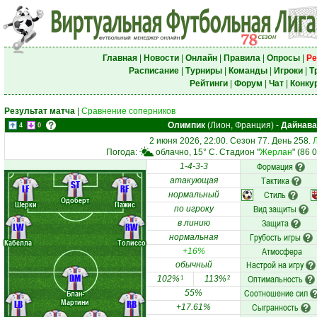
Главная
|
Новости
|
Онлайн
|
Правила
|
Опросы
|
Ре
Расписание
|
Турниры
|
Команды
|
Игроки
|
Т
Рейтинги
|
Форум
|
Чат
|
Конку
Результат матча
|
Сравнение соперников
Олимпик
(Лион, Франция)
-
Дайнава
4
0
2 июня 2026, 22:00. Сезон 77. День 258.
Погода:
облачно, 15° C. Стадион "
Жерлан
" (86 
Формация
1-4-3-3
Тактика
атакующая
ST
LF
RF
Стиль
нормальный
Одоберт
Шерки
Пажис
Вид защиты
по игроку
Защита
в линию
LW
RW
Грубость игры
нормальная
Кабелла
Толиссо
Атмосфера
+16%
Настрой на игру
обычный
DM
Оптимальность
102%
113%
1
2
Соотношение сил
Блан-
55%
Мартини
LB
RB
Сыгранность
+17.61%