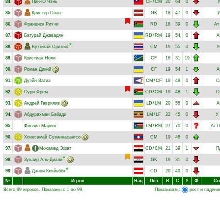
84.
Пин-Ю Чэнь
CF
/
CM
20
64
0
85.
Кристер Сван
GK
18
47
0
86.
Франциск Риччи
RD
18
39
0
Ат
87.
Батурай Джавадян
RD
/
RM
19
54
0
А
88.
Вуттикай Сритонг
CM
19
55
0
У
89.
Кристиан Ноли
CF
16
31
19
90.
Роман Дикий
CF
19
54
1
А
91.
Дуэйн Ватиа
CM
/
CF
19
49
0
С
92.
Оури Фрем
CD
/
CM
19
48
1
О
93.
Андрей Гаврилив
LD
/
LM
20
55
0
А
94.
Абдурахман Бабади
LM
/
LF
22
45
0
У
95.
Филлип Маринг
LM
/
RM
27
70
0
Ат
П
96.
Хонесамай Суваннасангсо
CM
19
48
0
97.
Мохамед Эззат
CD
/
CM
21
39
1
П
98.
Зухаир Аль-Диали
GK
19
31
0
99.
Данни Кляйнбёк
CD
20
40
0
№
Игрок
Нац
Поз
В
С
У
Ф
Сп
Всего 99 игроков. Показаны с 1 по 99.
Показывать:
рост и падени