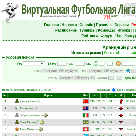
Главная
|
Новости
|
Онлайн
|
Правила
|
Опросы
|
Ре
Расписание
|
Турниры
|
Команды
|
Игроки
|
Т
Рейтинги
|
Форум
|
Чат
|
Конку
Арендный рын
Игроки на рынке
|
Доска объявлений
Условия поиска:
Поз
За тур
тыс. -
тыс.
-
Спец
Нац
Стиль
Заявок
-
Дата то
Всего 99 игроков. Показаны с 1 по 99.
Показывать:
рост и падени
№
Игрок
Нац
Поз
В
С
У
Ф
Сп
1.
Чжигун Хуан
CD
/
CM
28
174
11
К4
Пк4
2.
Гус Косанович
GK
29
176
0
Ат4
В4
3.
Габриэле Чингари
GK
29
147
3
В4
Р
4.
Луан Сержиу
LD
/
LM
27
139
0
5.
Таха Хенисси
CF
/
RF
28
125
6
Км4
Пк