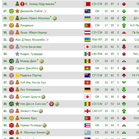
26.
М. Ахмед Абдулмалек
CD
/
CM
25
97
4
П
27.
Джермэйн Райли
GK
16
49
0
В4
28.
Денис-Павел Махинка
CD
16
49
0
Д3
29.
Ландинью
CM
17
55
0
Ат2
Пк
30.
Лукас Ибертсбергер
CD
/
CM
16
48
0
Пк
К
31.
Жан Д'Амур Мушумба
RM
/
RF
16
48
0
Ск
32.
Тэтта Касасима
CD
/
CM
21
82
0
И
С
33.
Андрес Гуардадо
LM
/
RM
24
95
5
Пк4
34.
Момар Диоп
CF
16
47
0
Д
35.
Садате Джелбого
GK
22
87
0
В
36.
Падилья Портер
CF
/
CM
22
81
0
У4
Г
37.
Хэй Инь Ансли Хун
GK
16
47
0
38.
Лео Опперманн
GK
16
46
1
39.
Сотаро Цурута
GK
16
46
0
40.
Али Дессе Сиссоко
CD
/
CM
17
53
14
41.
Эллиотт Ривз
CM
/
CF
19
70
1
42.
Филипе Крус
CD
16
40
0
Оп2
43.
Герман Асеведо
GK
16
44
0
44.
Ф. Монтеро Бения
CD
16
44
0
О