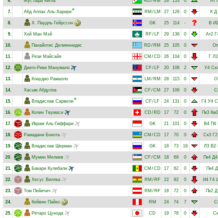
6.
Мустафа Кигла
RD
/
RM
28
133
0
Ат
7.
Абд Аллах Аль-Харири
RM
/
LM
27
126
0
К
Д
8.
Х. Паудль Гейрссон
GK
25
114
-
В
И
9.
Хой Ман Мэй
RF
/
LF
29
136
0
Ат2
Г
10.
Панайотис Делияннидис
RD
/
RM
25
105
0
О
11.
Рези Майсайя
CM
/
CD
26
104
0
Г
Л2
12.
Диего-Рики Манумало
CF
/
LF
20
106
2
У4
Ск
13.
Клаудио Рамалло
LM
/
RM
28
115
0
О
14.
Хасым Абдулла
CF
/
CM
27
106
0
С
15.
Владислав Сарвели
CF
/
LF
24
131
0
Г4
У4
С
16.
Колин Твумаси
CD
/
RD
17
72
0
Пк3
Км
17.
Икрам Аль-Гиффари
GK
21
101
0
В4
П4
18.
Рамадани Бокота
CM
/
CD
17
70
0
Ск3
Г2
19.
Владислав Шерман
GK
18
73
16
Л3
В2
20.
Мумин Мелиев
CF
/
CM
18
69
0
Пк4
Д4
21.
Бакари Кулибали
CM
/
CD
17
62
0
Пк4
Д
22.
Хесус Виллка
RM
/
RF
22
92
0
И4
Г4
23.
Том Пейичич
RM
/
RF
18
72
0
Пк2
Д
24.
Кейвин Пайко
RM
24
74
7
С
25.
Рётаро Цунода
CD
19
78
0
С