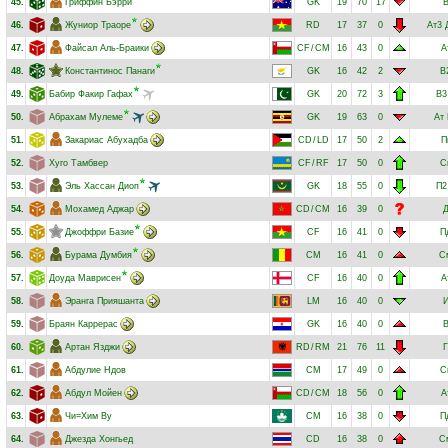
45.
Гриффин Бэрри
GK
19
70
17
46.
Жуниор Траоре
RD
17
37
0
Ат3
47.
Файсал Аль-Браики
CF
/
CM
16
43
0
А
48.
Константинос Панаги
GK
16
42
2
В
49.
Бабир Факир Гафах
GK
20
72
3
В3
50.
Абрахам Мулеме
GK
19
63
0
Ат
51.
Закариас Абухадба
CD
/
LD
17
50
2
П
52.
Хуго Тамбвер
CF
/
RF
17
50
0
С
53.
Эль Хассан Диоп
GK
18
55
0
П2
54.
Мохамед Аджар
CD
/
CM
16
39
0
55.
Джоффри Базие
CF
16
41
0
П
56.
Бурама Думбия
CM
16
41
0
С
57.
Доуда Маврисен
CF
16
40
0
А
58.
Эранга Прияшанта
LM
16
40
0
59.
Браян Каррерас
GK
16
40
0
60.
Артан Язджи
RD
/
RM
21
76
11
Г
61.
Абдулие Ндов
CM
17
49
0
С
62.
Абдул Мойен
CD
/
CM
18
56
0
А
63.
Чи=Хим Ву
CM
16
38
0
П
64.
Джезда Хонгьед
CD
16
38
0
С