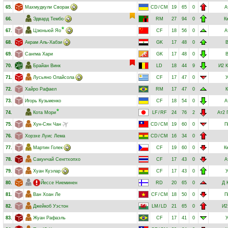
65.
Махмудкули Сворак
CD
/
CM
19
65
0
А
66.
Эдвард Тембо
RM
27
94
0
К
67.
Цзюньюй Яо
CF
18
56
0
А
68.
Акрам Аль-Хабзи
GK
17
48
0
69.
Сангма Хари
GK
17
48
0
70.
Брайан Винк
LD
18
44
9
И2
К
71.
Лусьяно Олайсола
CF
17
47
0
72.
Хайро Рафаел
RM
17
47
0
К
73.
Игорь Кузьменко
CF
18
54
0
А
74.
Кота Мори
LF
/
RF
24
76
2
Ат2
75.
Хун-Сян Чан
CD
/
CM
19
60
0
П
76.
Хорзхе Луис Лема
CD
/
CM
16
34
0
77.
Мартин Голек
CF
19
60
0
К
78.
Сакунчай Сенгтхопхо
CF
17
43
0
А
79.
Хуан Куэлар
CF
17
43
0
80.
Йессе Ниеминен
RD
20
65
0
Д
81.
Ван Хоан Ле
CF
/
CM
18
50
0
П
82.
Джейкоб Уэстон
LM
/
LD
21
65
0
И2
83.
Жуан Рафаэль
CF
17
41
0