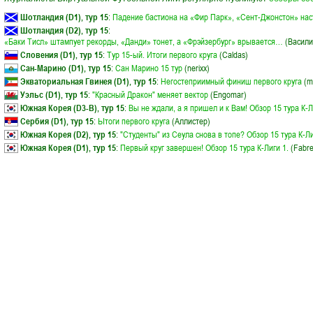
Шотландия (D1), тур 15
:
Падение бастиона на «Фир Парк», «Сент-Джонстон» нас
Шотландия (D2), тур 15
:
«Баки Тисл» штампует рекорды, «Данди» тонет, а «Фрэйзербург» врывается…
(
Васили
Словения (D1), тур 15
:
Тур 15-ый. Итоги первого круга
(
Caldas
)
Сан-Марино (D1), тур 15
:
Сан Марино 15 тур
(
nerixx
)
Экваториальная Гвинея (D1), тур 15
:
Негостеприимный финиш первого круга
(
m
Уэльс (D1), тур 15
:
"Красный Дракон" меняет вектор
(
Engomar
)
Южная Корея (D3-B), тур 15
:
Вы не ждали, а я пришел и к Вам! Обзор 15 тура К-Ли
Сербия (D1), тур 15
:
Ытоги первого круга
(
Аллистер
)
Южная Корея (D2), тур 15
:
"Студенты" из Сеула снова в топе? Обзор 15 тура К-Ли
Южная Корея (D1), тур 15
:
Первый круг завершен! Обзор 15 тура К-Лиги 1.
(
Fabr