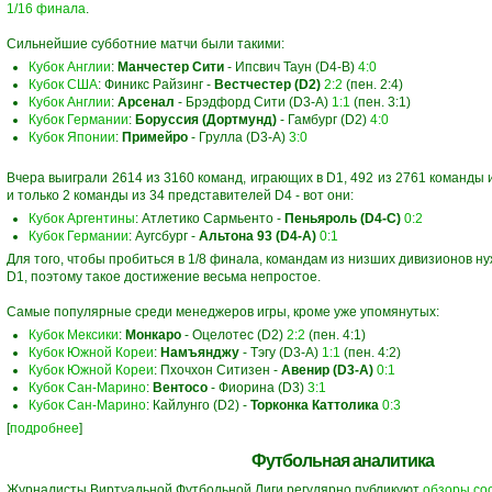
1/16 финала
.
Сильнейшие субботние матчи были такими:
Кубок Англии
:
Манчестер Сити
- Ипсвич Таун (D4-B)
4:0
Кубок США
: Финикс Райзинг -
Вестчестер (D2)
2:2
(пен. 2:4)
Кубок Англии
:
Арсенал
- Брэдфорд Сити (D3-A)
1:1
(пен. 3:1)
Кубок Германии
:
Боруссия (Дортмунд)
- Гамбург (D2)
4:0
Кубок Японии
:
Примейро
- Грулла (D3-A)
3:0
Вчера выиграли 2614 из 3160 команд, играющих в D1, 492 из 2761 команды и
и только 2 команды из 34 представителей D4 - вот они:
Кубок Аргентины
: Атлетико Сармьенто -
Пеньяроль (D4-C)
0:2
Кубок Германии
: Аугсбург -
Альтона 93 (D4-A)
0:1
Для того, чтобы пробиться в 1/8 финала, командам из низших дивизионов н
D1, поэтому такое достижение весьма непростое.
Самые популярные среди менеджеров игры, кроме уже упомянутых:
Кубок Мексики
:
Монкаро
- Оцелотес (D2)
2:2
(пен. 4:1)
Кубок Южной Кореи
:
Намъянджу
- Тэгу (D3-A)
1:1
(пен. 4:2)
Кубок Южной Кореи
: Пхочхон Ситизен -
Авенир (D3-A)
0:1
Кубок Сан-Марино
:
Вентосо
- Фиорина (D3)
3:1
Кубок Сан-Марино
: Кайлунго (D2) -
Торконка Каттолика
0:3
[
подробнее
]
Футбольная аналитика
Журналисты Виртуальной Футбольной Лиги регулярно публикуют
обзоры со