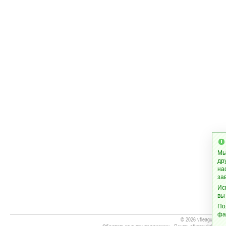
Мы
др
на
за
Ис
вы
По
фа
© 2026 vfleague.org