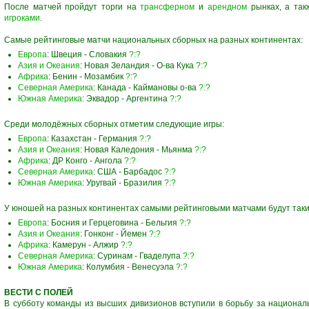
После матчей пройдут торги на
трансферном
и
арендном
рынках, а так
игроками
.
Самые рейтинговые матчи национальных сборных на разных континентах:
Европа
: Швеция - Словакия
?:?
Азия и Океания
: Новая Зеландия - О-ва Кука
?:?
Африка
: Бенин - Мозамбик
?:?
Северная Америка
: Канада - Каймановы о-ва
?:?
Южная Америка
: Эквадор - Аргентина
?:?
Среди молодёжных сборных отметим следующие игры:
Европа
: Казахстан - Германия
?:?
Азия и Океания
: Новая Каледония - Мьянма
?:?
Африка
: ДР Конго - Ангола
?:?
Северная Америка
: США - Барбадос
?:?
Южная Америка
: Уругвай - Бразилия
?:?
У юношей на разных континентах самыми рейтинговыми матчами будут таки
Европа
: Босния и Герцеговина - Бельгия
?:?
Азия и Океания
: Гонконг - Йемен
?:?
Африка
: Камерун - Алжир
?:?
Северная Америка
: Суринам - Гваделупа
?:?
Южная Америка
: Колумбия - Венесуэла
?:?
ВЕСТИ С ПОЛЕЙ
В субботу команды из высших дивизионов вступили в борьбу за национал