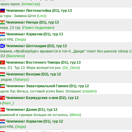
чного героя.
(
Аллистер
)
Чемпионат Лихтенштейна (D1), тур 13
ка тура - Замина-Штег
(
Linz
)
Чемпионат Нигера (D1), тур 13
ера. 13 тур.
(
Павел Аедреевич
)
Чемпионат Хорватии (D1), тур 13
port HNL
(
Sega
)
Чемпионат Шотландии (D2), тур 13
иваем, «Фрэйзербург» врывается в топ-4, „Данди“ тонет без шансов: обзор 13
 D2
(
Василиса
)
Чемпионат Восточного Тимора (D1), тур 13
ор, D1. Тур 13. Море волнуется раз.
(
Sir_Glory
)
Чемпионат Венгрии (D2), тур 12
 рядом.
(
Talianyc
)
Чемпионат Экваториальной Гвинеи (D1), тур 12
дача Лас Вегаса, гостевой успех Ванс Эсперанс
(
maldini
)
Чемпионат Бермудских о-вов (D2), тур 12
в
(
Navi_
)
Чемпионат Дании (D1), тур 12
оражений в турнире больше не осталось.
(
Winni
)
Чемпионат Хорватии (D1), тур 12
port HNL
(
Sega
)