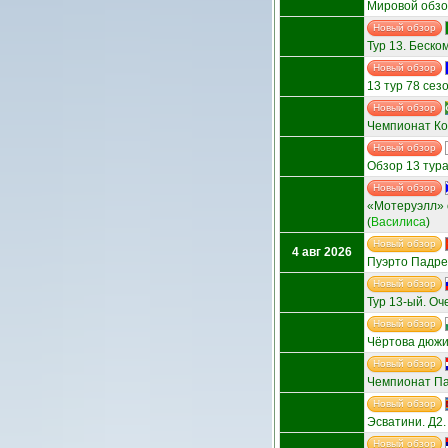
Мировой обзор
Новый обзор
Тур 13. Беско
Новый обзор
13 тур 78 сез
Новый обзор
Чемпионат Ком
Новый обзор
Обзор 13 тура 
Новый обзор
«Мотеруэлл» о
(
Василиса
)
Новый обзор
4 авг 2026
Пуэрто Падре
Новый обзор
Тур 13-ый. Оч
Новый обзор
Чёртова дюжи
Новый обзор
Чемпионат Пар
Новый обзор
Эсватини. Д2.
Новый обзор