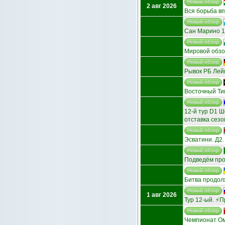
Новый обзор
2 авг 2026
Вся борьба в
Новый обзор
Сан Марино 1
Новый обзор
Мировой обзо
Новый обзор
Рывок РБ Лейп
Новый обзор
Восточный Тим
Новый обзор
12‑й тур D1 
отставка сезо
Новый обзор
Эсватини. Д2.
Новый обзор
Подведём про
Новый обзор
Битва продол
Новый обзор
1 авг 2026
Тур 12-ый. ⚡
Новый обзор
Чемпионат Ом