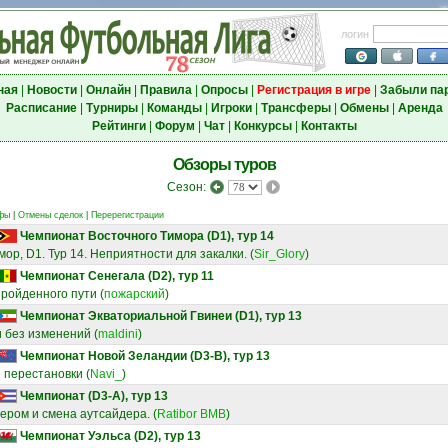
логин
ная
|
Новости
|
Онлайн
|
Правила
|
Опросы
|
Регистрация в игре
|
Забыли па
Расписание
|
Турниры
|
Команды
|
Игроки
|
Трансферы
|
Обмены
|
Аренда
Рейтинги
|
Форум
|
Чат
|
Конкурсы
|
Контакты
Обзоры туров
Сезон:
фы
|
Отмены сделок
|
Перерегистрации
Чемпионат Восточного Тимора (D1), тур 14
ор, D1. Тур 14. Неприятности для закалки.
(
Sir_Glory
)
Чемпионат Сенегала (D2), тур 11
пройденного пути
(
пожарский
)
Чемпионат Экваториальной Гвинеи (D1), тур 13
и без изменений
(
maldini
)
Чемпионат Новой Зеландии (D3-B), тур 13
 перестановки
(
Navi_
)
Чемпионат (D3-A), тур 13
дером и смена аутсайдера.
(
Ratibor BMB
)
Чемпионат Уэльса (D2), тур 13