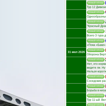
Новый обзор
Тур 12 Дивиз
Новый обзор
Однообразны
Новый обзор
"Красный Дра
Новый обзор
Всего 3 тура д
Новый обзор
«Пока «Баки» 
Новый обзор
31 июл 2026
Оборона Верть
Новый обзор
Нет, это норм
видите ли. Ну
Нельзя коротк
Новый обзор
Соседские ра
Новый обзор
Борьба в низ
Новый обзор
Тур 11-ый. Ве
Новый обзор