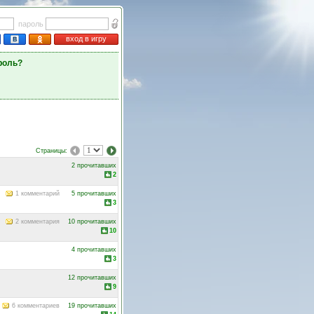
пароль
вход в игру
роль?
Страницы:
2 прочитавших
2
1 комментарий
5 прочитавших
3
2 комментария
10 прочитавших
10
4 прочитавших
3
12 прочитавших
9
6 комментариев
19 прочитавших