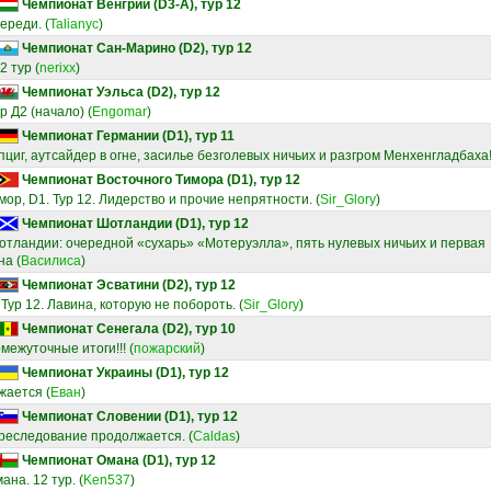
Чемпионат Венгрии (D3-A), тур 12
переди.
(
Talianyc
)
Чемпионат Сан-Марино (D2), тур 12
2 тур
(
nerixx
)
Чемпионат Уэльса (D2), тур 12
р Д2 (начало)
(
Engomar
)
Чемпионат Германии (D1), тур 11
циг, аутсайдер в огне, засилье безголевых ничьих и разгром Менхенгладбаха
Чемпионат Восточного Тимора (D1), тур 12
ор, D1. Тур 12. Лидерство и прочие непрятности.
(
Sir_Glory
)
Чемпионат Шотландии (D1), тур 12
Шотландии: очередной «сухарь» «Мотеруэлла», пять нулевых ничьих и первая
на
(
Василиса
)
Чемпионат Эсватини (D2), тур 12
 Тур 12. Лавина, которую не побороть.
(
Sir_Glory
)
Чемпионат Сенегала (D2), тур 10
межуточные итоги!!!
(
пожарский
)
Чемпионат Украины (D1), тур 12
жается
(
Еван
)
Чемпионат Словении (D1), тур 12
Преследование продолжается.
(
Caldas
)
Чемпионат Омана (D1), тур 12
ана. 12 тур.
(
Ken537
)