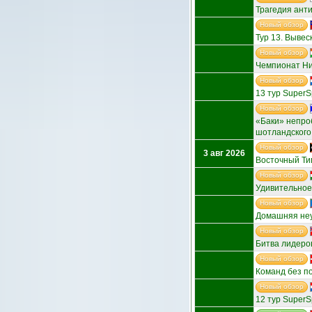
Трагедия анти
Новый обзор
Тур 13. Вывес
Новый обзор
Чемпионат Ниг
Новый обзор
13 тур SuperS
Новый обзор
«Баки» непроб
шотландского
Новый обзор
3 авг 2026
Восточный Тим
Новый обзор
Удивительное
Новый обзор
Домашняя неу
Новый обзор
Битва лидеро
Новый обзор
Команд без п
Новый обзор
12 тур SuperS