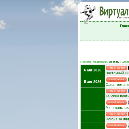
Глав
Новости
|
Федерации
|
Обзоры
|
Штра
Новый обзор
6 авг 2026
Восточный Тим
Новый обзор
5 авг 2026
Одна третья 
Новый обзор
Таблица почт
Новый обзор
Минимальные
Новый обзор
Погоня за ли
Новый обзор