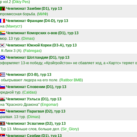
 vol.2
(
Dikiy Pes
)
Чемпионат Замбии (D1), тур 13
мпромиссная борьба.
(
МИФ
)
Чемпионат Франции (D4-D), тур 13
она
(
Мангуст
)
Чемпионат Коморских о-вов (D1), тур 13
ор. 13 тур.
(
Dimas
)
Чемпионат Южной Кореи (D3-A), тур 13
К-Лиги 3 (А).
(
Fabregas
)
Чемпионат Шотландии (D1), тур 13
формляет 13‑ю победу, «Крэйгройстон» не сбавляет ход, а «Хартс» теряет о
Чемпионат (D3-B), тур 13
 обыгрывают лидера на его поле.
(
Ratibor BMB
)
Чемпионат Словении (D1), тур 13
ередной тур.
(
Caldas
)
Чемпионат Уэльса (D1), тур 13
на "Красного Дракона"
(
Engomar
)
Чемпионат Парагвая (D2), тур 13
агвая. 13 тур.
(
Dimas
)
Чемпионат Эсватини (D2), тур 13
 Тур 13. Меньше слов, больше дел.
(
Sir_Glory
)
Чемпионат Сербии (D1), тур 13