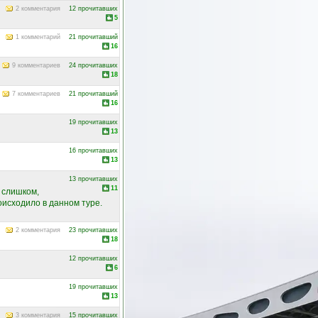
2 комментария
12 прочитавших
5
1 комментарий
21 прочитавший
16
9 комментариев
24 прочитавших
18
7 комментариев
21 прочитавший
16
19 прочитавших
13
16 прочитавших
13
13 прочитавших
11
е слишком,
оисходило в данном туре.
2 комментария
23 прочитавших
18
12 прочитавших
6
19 прочитавших
13
3 комментария
15 прочитавших