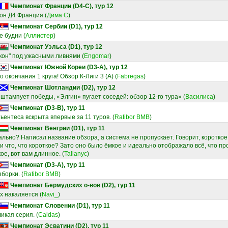
Чемпионат Франции (D4-C), тур 12
ион Д4 Франция
(
Дима С
)
Чемпионат Сербии (D1), тур 12
е будни
(
Аллистер
)
Чемпионат Уэльса (D1), тур 12
кон" под ужасными ливнями
(
Engomar
)
Чемпионат Южной Кореи (D3-A), тур 12
о окончания 1 круга! Обзор К-Лиги 3 (А)
(
Fabregas
)
Чемпионат Шотландии (D2), тур 12
штампует победы, «Элгин» пугает соседей: обзор 12-го тура»
(
Василиса
)
Чемпионат (D3-B), тур 11
ентеса вскрыта впервые за 11 туров.
(
Ratibor BMB
)
Чемпионат Венгрии (D1), тур 11
ально? Написал название обзора, а система не пропускает. Говорит, коротко
 и что, что короткое? Зато оно было ёмкое и идеально отображало всё, что пр
ое, вот вам длинное.
(
Talianyc
)
Чемпионат (D3-A), тур 11
зборки.
(
Ratibor BMB
)
Чемпионат Бермудских о-вов (D2), тур 11
ах накаляется
(
Navi_
)
Чемпионат Словении (D1), тур 11
ликая серия.
(
Caldas
)
Чемпионат Эсватини (D2), тур 11