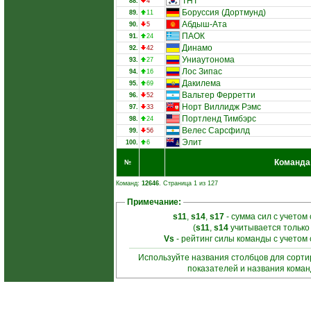
ТНТ
88.
4
Боруссия (Дортмунд)
89.
11
Абдыш-Ата
90.
5
ПАОК
91.
24
Динамо
92.
42
Униаутонома
93.
27
Лос Зипас
94.
16
Дакилема
95.
69
Вальтер Ферретти
96.
52
Норт Виллидж Рэмс
97.
33
Портленд Тимбэрс
98.
24
Велес Сарсфилд
99.
56
Элит
100.
6
Команда
№
Команд:
12646
. Страница 1 из 127
Примечание:
s11
,
s14
,
s17
- сумма сил с учетом
(
s11
,
s14
учитывается только
Vs
- рейтинг силы команды с учетом
Используйте названия столбцов для сорт
показателей и названия кома