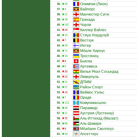
Олимпик (Лион)
36.
45
Вайперс
37.
4
Манчестер Сити
38.
21
Гранада
39.
39
Чорли
40.
197
Киллер Вэйлес
41.
29
Стяуа Нордулуй
42.
15
Вестхук
43.
7
Интер
44.
29
Мбале Хироус
45.
71
Тростянец
46.
34
Бьяска
47.
9
Артемиса
48.
6
Вилья Реал Сосьедад
49.
30
Ливерпуль
50.
22
ДПММ
51.
21
Район Спорт
52.
57
Веймос Уэльс
53.
16
Орадя
54.
7
Комуникасьонс
55.
122
Пирамидс
56.
46
Аустрия (Лустенау)
57.
11
Аль-Иттихад (Маскат)
58.
35
Аль-Шаваре
59.
89
Мбабане Своллоуз
60.
9
Апсеттерс
61.
44