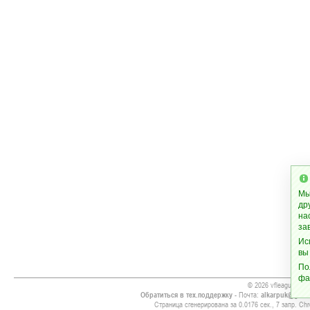
Мы
др
на
за
Ис
вы
По
фа
© 2026 vfleague.org
Обратиться в тех.поддержку
- Почта:
alkarpuk@gmai
Страница сгенерирована за 0.0176 сек., 7 запр. Chr