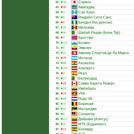
Сересо
62.
34
Амагаджу
63.
30
Сан Хуан
64.
3
Рокдейл Сити Санс
65.
6
Бендел Инсуренэнс
66.
6
Милсами
67.
25
Шабаб Риади (Бени Тур)
68.
64
Браттвог
69.
7
Космос
70.
115
Эмелек
71.
6
Авенир Спортив де Ла Марса
72.
11
Мотагуа
73.
25
Ахокалла
74.
68
Альбертс
75.
107
Реал
76.
2
Белуиздад
77.
57
Симко Каунти Роверс
78.
29
Имбабура
79.
28
УРА
80.
25
Рода '46
81.
49
Боринаж
82.
21
Матшедже
83.
53
Селангор
84.
6
Дайнава (Алитус)
85.
117
МТК (Будапешт)
86.
22
Боливар
87.
11