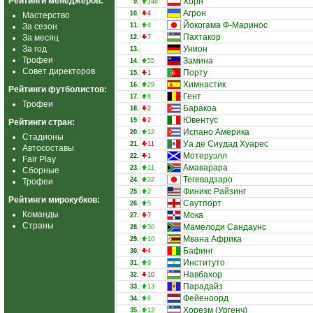
Рейтинги менеджеров:
Хорн
9.
148
Агрон
10.
4
Мастерство
Йокогама Ф-Маринос
За сезон
11.
4
Пахтакор
За месяц
12.
7
За год
Унион
13.
Трофеи
Замина
14.
55
Совет директоров
Порту
15.
1
Химнастик
16.
29
Рейтинги футболистов:
Гент
17.
8
Трофеи
Баракоа
18.
2
Ювентус
19.
2
Рейтинги стран:
Испано Америка
20.
12
Стадионы
Уа де Сиудад Хуарес
21.
11
Автосоставы
Мотеруэлл
22.
1
Fair Play
Амаварара
23.
11
Сборные
Тегевадзаро
24.
32
Трофеи
Финикс Райзинг
25.
2
Рейтинги мирокубков:
Саутпорт
26.
5
Команды
Мока
27.
7
Страны
Мамелоди Сандаунс
28.
30
Мвана Африка
29.
10
Бафинг
30.
4
Институто
31.
9
Навбахор
32.
10
Парадайз
33.
13
Фейеноорд
34.
8
Хорезм (Ургенч)
35.
12