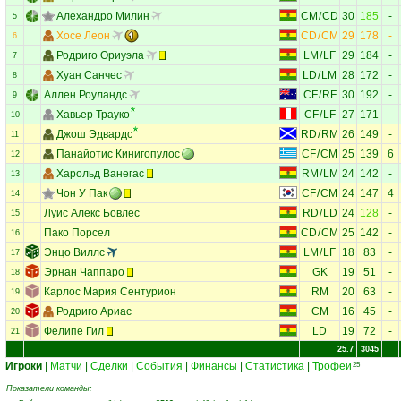
Алехандро Милин
CM
/
CD
30
185
-
5
Хосе Леон
CD
/
CM
29
178
-
6
Родриго Ориуэла
LM
/
LF
29
184
-
7
Хуан Санчес
LD
/
LM
28
172
-
8
Аллен Роуландс
CF
/
RF
30
192
-
9
Хавьер Трауко
CF
/
LF
27
171
-
10
Джош Эдвардс
RD
/
RM
26
149
-
11
Панайотис Кинигопулос
CF
/
CM
25
139
6
12
Харольд Ванегас
RM
/
LM
24
142
-
13
Чон У Пак
CF
/
CM
24
147
4
14
Луис Алекс Бовлес
RD
/
LD
24
128
-
15
Пако Порсел
CD
/
CM
25
142
-
16
Энцо Виллс
LM
/
LF
18
83
-
17
Эрнан Чаппаро
GK
19
51
-
18
Карлос Мария Сентурион
RM
20
63
-
19
Родриго Ариас
CM
16
45
-
20
Фелипе Гил
LD
19
72
-
21
25.7
3045
Игроки
|
Матчи
|
Сделки
|
События
|
Финансы
|
Статистика
|
Трофеи
25
Показатели команды: