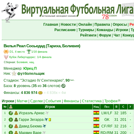
Главная
|
Новости
|
Онлайн
|
Правила
|
Опросы
|
Ре
Расписание
|
Турниры
|
Команды
|
Игроки
|
Т
Рейтинги
|
Форум
|
Чат
|
Конку
Вилья Реал Сосьедад (Тариха, Боливия)
D1, 4 место
1/16 финала
Кубок Либертадорес
:
1/4 финала
Сборная:
Боливия, нац.
Менеджер:
Юрец П
Ник:
футболельщик
Стадион: "Эстадио IV Сентенарио",
90
тыс.
База:
8
уровень (
35
из
36
слотов)
Финансы:
4 836 974
= 4 836к = 4м
Игроки
|
Матчи
|
Сделки
|
События
|
Финансы
|
Статистика
|
Трофеи
25
Игрок
№
Нац
Поз
В
С
У
Исраэль Ариас
LM
/
LF
32
185
-
1
Гарри Зегарра
GK
31
201
-
2
Давид Беюма
CF
/
RF
32
216
-
3
Марвин Варе
RD
/
RM
31
200
-
4