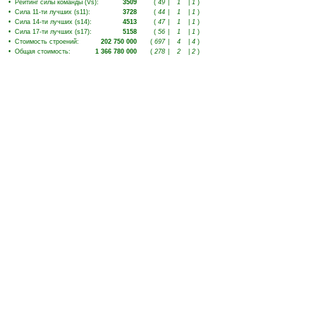
•
Рейтинг силы команды (Vs)
:
3509
(
49
|
1
|
1
)
•
Сила 11-ти лучших (s11)
:
3728
(
44
|
1
|
1
)
•
Сила 14-ти лучших (s14)
:
4513
(
47
|
1
|
1
)
•
Сила 17-ти лучших (s17)
:
5158
(
56
|
1
|
1
)
•
Стоимость строений
:
202 750 000
(
697
|
4
|
4
)
•
Общая стоимость
:
1 366 780 000
(
278
|
2
|
2
)