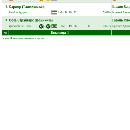
Сардор (Таджикистан)
Шахин Бан
5
.
Курбон Кудров
LM
/
LD
29
92
5 028к
Молаей Бана
Сока Страйкерс (Доминика)
Газель Спо
6
.
Джейкем Ле Блан
➟
LM
19
56
Пк
3 527к
Эрлэйф Адам
Команда 1
№
Всего:
6
запланированных сделок