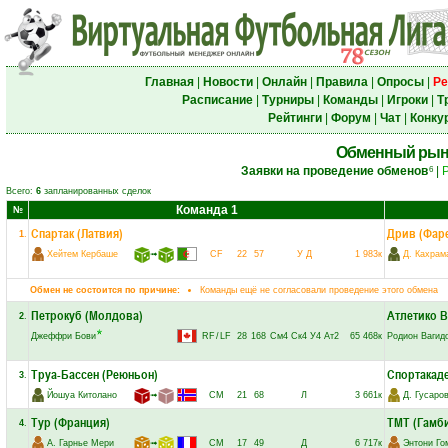
Главная
|
Новости
|
Онлайн
|
Правила
|
Опросы
|
Ре
Расписание
|
Турниры
|
Команды
|
Игроки
|
Т
Рейтинги
|
Форум
|
Чат
|
Конку
Обменный рын
Заявки на проведение обменов
|
6
Всего:
6
запланированных сделок
Команда 1
№
Спартак (Латвия)
Дрив (Фар
1
.
Хейтем Кербаше
➟
CF
22
57
У
Д
1 983к
Д. Кахрам
Обмен не состоится по причине:
Команды ещё не согласовали проведение этого обмена
Петрокуб (Молдова)
Атлетико В
2
.
Джеффри Бови
RF
/
LF
28
168
См4
Ск4
У4
Ат2
65 468к
Родион Вагид
Труа-Бассен (Реюньон)
Спортакаде
3
.
Йошуа Китолано
➟
CM
21
68
Л
3 661к
Д. Гусаро
Тур (Франция)
ТМТ (Гамб
4
.
А. Гарнье Мери
➟
CM
17
49
Д
6 717к
Энтони Го