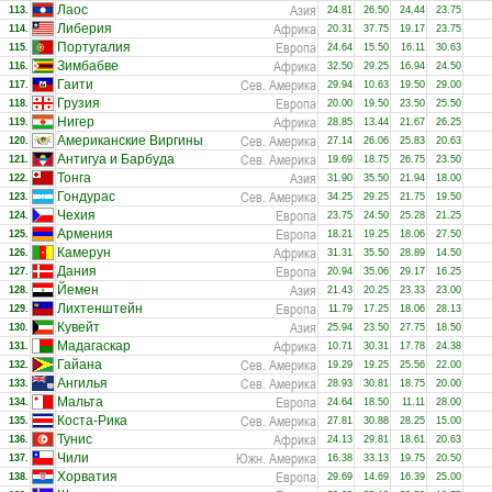
Азия
Лаос
113.
24.81
26.50
24.44
23.75
Африка
Либерия
114.
20.31
37.75
19.17
23.75
Европа
Португалия
115.
24.64
15.50
16.11
30.63
Африка
Зимбабве
116.
32.50
29.25
16.94
24.50
Сев. Америка
Гаити
117.
29.94
10.63
19.50
29.00
Европа
Грузия
118.
20.00
19.50
23.50
25.50
Африка
Нигер
119.
28.85
13.44
21.67
26.25
Сев. Америка
Американские Виргины
120.
27.14
26.06
25.83
20.63
Сев. Америка
Антигуа и Барбуда
121.
19.69
18.75
26.75
23.50
Азия
Тонга
122.
31.90
35.50
21.94
18.00
Сев. Америка
Гондурас
123.
34.25
29.25
21.75
19.50
Европа
Чехия
124.
23.75
24.50
25.28
21.25
Европа
Армения
125.
18.21
19.25
18.06
27.50
Африка
Камерун
126.
31.31
35.50
28.89
14.50
Европа
Дания
127.
20.94
35.06
29.17
16.25
Азия
Йемен
128.
21.43
20.25
23.33
23.00
Европа
Лихтенштейн
129.
11.79
17.25
18.06
28.13
Азия
Кувейт
130.
25.94
23.50
27.75
18.50
Африка
Мадагаскар
131.
10.71
30.31
17.78
24.38
Сев. Америка
Гайана
132.
19.29
19.25
25.56
22.00
Сев. Америка
Ангилья
133.
28.93
30.81
18.75
20.00
Европа
Мальта
134.
24.64
18.50
11.11
28.00
Сев. Америка
Коста-Рика
135.
27.81
30.88
28.25
15.00
Африка
Тунис
136.
24.13
29.81
18.61
20.63
Южн. Америка
Чили
137.
16.38
33.13
19.75
20.50
Европа
Хорватия
138.
29.69
14.69
16.39
25.00