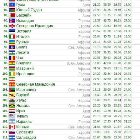
Азия
Гуам
87.
21.25
56.50
28.75
18.00
Африка
Южный Судан
88.
28.93
34.25
35.56
19.50
Азия
Бахрейн
89.
27.50
17.75
21.00
31.50
Европа
Исландия
90.
18.57
43.75
16.25
27.50
Европа
Северная Ирландия
91.
29.50
23.63
18.89
30.00
Европа
Эстония
92.
23.57
31.38
27.50
24.38
Европа
Италия
93.
29.64
35.75
31.39
19.50
Африка
Руанда
94.
27.14
24.00
21.25
28.50
Сев. Америка
Белиз
95.
18.75
38.69
25.50
23.50
Африка
Лесото
96.
23.57
26.25
30.00
24.00
Африка
Чад
97.
29.57
30.63
20.28
26.25
Южн. Америка
Боливия
98.
16.88
42.00
31.00
20.00
Африка
Маврикий
99.
31.57
29.63
21.11
25.63
Европа
Ирландия
100.
24.29
25.44
28.06
24.38
Азия
101.
27.50
32.50
26.25
22.50
Европа
Северная Македония
102.
32.00
35.25
27.50
20.00
Сев. Америка
Мартиника
103.
18.13
26.00
29.75
24.00
Азия
Бруней
104.
16.43
18.75
26.39
28.13
Европа
Уэльс
105.
18.93
20.31
26.94
26.88
Сев. Америка
Ямайка
106.
26.25
30.50
25.25
22.50
Азия
Ирак
107.
25.63
13.75
19.25
30.50
Азия
Тувалу
108.
28.75
32.50
26.75
20.50
Европа
Израиль
109.
20.94
17.25
17.50
31.25
Сев. Америка
Канада
110.
31.88
65.00
21.67
12.50
Европа
Словакия
111.
18.93
13.31
25.00
28.75
Сев. Америка
Сальвадор
112.
20.94
29.06
22.00
25.00