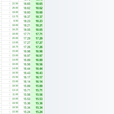
18.65
18.65
-
-
22.50
18.62
18.62
-
-
26.00
18.60
18.60
-
-
19.00
18.37
18.37
-
-
13.75
18.23
18.23
-
-
8.50
18.21
18.21
-
-
18.00
18.05
18.05
-
-
16.25
17.71
17.71
-
-
18.00
17.29
17.29
-
-
20.00
17.27
17.27
-
-
13.00
17.26
17.26
-
-
18.75
16.98
16.98
-
-
15.00
16.97
16.97
-
-
15.00
16.89
16.89
-
-
14.00
16.56
16.56
-
-
16.00
16.44
16.44
-
-
14.00
16.43
16.43
-
-
16.50
16.17
16.17
-
-
15.50
16.14
16.14
-
-
15.00
15.89
15.89
-
-
18.50
15.71
15.71
-
-
13.13
15.56
15.56
-
-
11.00
15.53
15.53
-
-
10.00
15.36
15.36
-
-
19.50
15.34
15.34
-
-
18.50
15.24
15.24
-
-
15.50