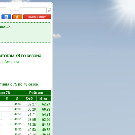
пароль
вход в игру
роль?
тогам 78-го сезона
н. Америка
инга с 75 по 78 сезон.
он 78
Рейтинг
П
И
Отб
Итог
62.27
62.27
-
-
45.00
60.29
60.29
-
-
49.50
54.71
54.71
-
-
42.50
53.56
53.56
-
-
48.50
51.38
51.38
-
-
40.50
49.53
49.53
-
-
46.50
48.16
48.16
-
-
43.00