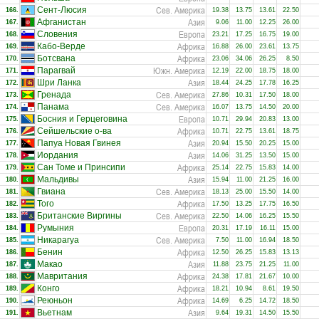
Сев. Америка
Сент-Люсия
166.
19.38
13.75
13.61
22.50
Азия
Афганистан
167.
9.06
11.00
12.25
26.00
Европа
Словения
168.
23.21
17.25
16.75
19.00
Африка
Кабо-Верде
169.
16.88
26.00
23.61
13.75
Африка
Ботсвана
170.
23.06
34.06
26.25
8.50
Южн. Америка
Парагвай
171.
12.19
22.00
18.75
18.00
Азия
Шри Ланка
172.
18.44
24.25
17.78
16.25
Сев. Америка
Гренада
173.
27.86
10.31
17.50
18.00
Сев. Америка
Панама
174.
16.07
13.75
14.50
20.00
Европа
Босния и Герцеговина
175.
10.71
29.94
20.83
13.00
Африка
Сейшельские о-ва
176.
10.71
22.75
13.61
18.75
Азия
Папуа Новая Гвинея
177.
20.94
15.50
20.25
15.00
Азия
Иордания
178.
14.06
31.25
13.50
15.00
Африка
Сан Томе и Принсипи
179.
25.14
22.75
15.83
14.00
Азия
Мальдивы
180.
15.94
11.00
21.25
16.00
Сев. Америка
Гвиана
181.
18.13
25.00
15.50
14.00
Африка
Того
182.
17.50
13.25
17.75
16.50
Сев. Америка
Британские Виргины
183.
22.50
14.06
16.25
15.50
Европа
Румыния
184.
20.31
17.19
16.11
15.00
Сев. Америка
Никарагуа
185.
7.50
11.00
16.94
18.50
Африка
Бенин
186.
12.50
26.25
15.83
13.13
Азия
Макао
187.
11.88
23.75
21.25
11.00
Африка
Мавритания
188.
24.38
17.81
21.67
10.00
Африка
Конго
189.
18.21
10.94
8.61
19.50
Африка
Реюньон
190.
14.69
6.25
14.72
18.50
Азия
Вьетнам
191.
9.64
19.31
14.50
15.50