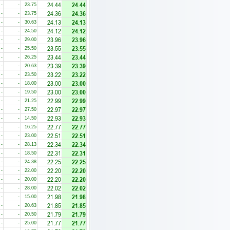
24.44
24.44
-
-
23.75
24.36
24.36
-
-
23.75
24.13
24.13
-
-
30.63
24.12
24.12
-
-
24.50
23.96
23.96
-
-
29.00
23.55
23.55
-
-
25.50
23.44
23.44
-
-
26.25
23.39
23.39
-
-
20.63
23.22
23.22
-
-
23.50
23.00
23.00
-
-
18.00
23.00
23.00
-
-
19.50
22.99
22.99
-
-
21.25
22.97
22.97
-
-
27.50
22.93
22.93
-
-
14.50
22.77
22.77
-
-
16.25
22.51
22.51
-
-
23.00
22.34
22.34
-
-
28.13
22.31
22.31
-
-
18.50
22.25
22.25
-
-
24.38
22.20
22.20
-
-
22.00
22.20
22.20
-
-
20.00
22.02
22.02
-
-
28.00
21.98
21.98
-
-
15.00
21.85
21.85
-
-
20.63
21.79
21.79
-
-
20.50
21.77
21.77
-
-
25.00