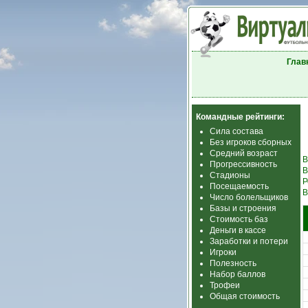
Глав
Командные рейтинги:
Сила состава
Без игроков сборных
Средний возраст
В
Прогрессивность
В
Стадионы
Р
Посещаемость
В
Число болельщиков
Базы и строения
Стоимость баз
Деньги в кассе
Заработки и потери
Игроки
Полезность
Набор баллов
Трофеи
Общая стоимость