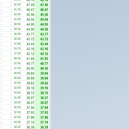
47.49
47.49
-
-
42.50
46.47
46.47
-
-
41.25
45.56
45.56
-
-
43.50
45.04
45.04
-
-
41.00
44.95
44.95
-
-
38.50
44.56
44.56
-
-
39.50
43.77
43.77
-
-
36.00
43.72
43.72
-
-
40.00
43.44
43.44
-
-
37.00
43.16
43.16
-
-
33.75
42.12
42.12
-
-
37.50
41.85
41.85
-
-
38.50
40.77
40.77
-
-
32.50
40.50
40.50
-
-
37.50
39.84
39.84
-
-
40.63
39.69
39.69
-
-
36.00
39.62
39.62
-
-
25.50
39.16
39.16
-
-
32.00
38.72
38.72
-
-
33.00
38.57
38.57
-
-
31.00
38.07
38.07
-
-
34.00
37.94
37.94
-
-
30.50
37.93
37.93
-
-
32.50
37.86
37.86
-
-
42.50
37.14
37.14
-
-
43.00
36.39
36.39
-
-
34.50