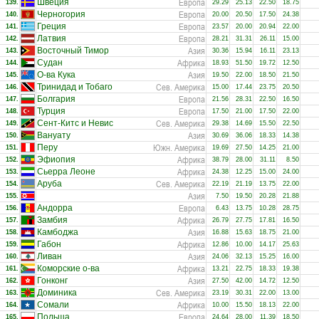
Европа
Швеция
139.
29.29
25.13
22.50
18.75
Европа
Черногория
140.
20.00
20.50
17.50
24.38
Европа
Греция
141.
23.57
20.00
20.94
22.00
Европа
Латвия
142.
28.21
31.31
26.11
15.00
Азия
Восточный Тимор
143.
30.36
15.94
16.11
23.13
Африка
Судан
144.
18.93
51.50
19.72
12.50
Азия
О-ва Кука
145.
19.50
22.00
18.50
21.50
Сев. Америка
Тринидад и Тобаго
146.
15.00
17.44
23.75
20.50
Европа
Болгария
147.
21.56
28.31
22.50
16.50
Европа
Турция
148.
17.50
21.00
17.50
22.00
Сев. Америка
Сент-Китс и Невис
149.
29.38
14.69
15.50
22.50
Азия
Вануату
150.
30.69
36.06
18.33
14.38
Южн. Америка
Перу
151.
19.69
27.50
14.25
21.00
Африка
Эфиопия
152.
38.79
28.00
31.11
8.50
Африка
Сьерра Леоне
153.
24.38
12.25
15.00
24.00
Сев. Америка
Аруба
154.
22.19
21.19
13.75
22.00
Азия
155.
7.50
19.50
20.28
21.88
Европа
Андорра
156.
6.43
13.75
10.28
28.75
Африка
Замбия
157.
26.79
27.75
17.81
16.50
Азия
Камбоджа
158.
16.88
15.63
18.75
21.00
Африка
Габон
159.
12.86
10.00
14.17
25.63
Азия
Ливан
160.
24.06
32.13
15.25
16.00
Африка
Коморские о-ва
161.
13.21
22.75
18.33
19.38
Азия
Гонконг
162.
27.50
42.00
14.72
12.50
Сев. Америка
Доминика
163.
23.19
30.31
22.00
13.00
Африка
Сомали
164.
10.00
15.50
18.13
22.00
Европа
Польша
165.
24.64
28.00
11.39
18.50