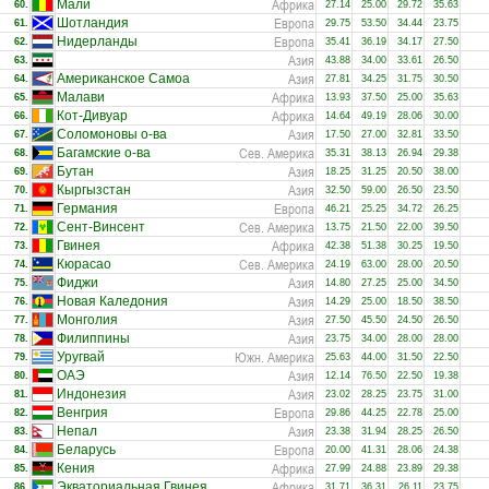
Африка
Мали
60.
27.14
25.00
29.72
35.63
Европа
Шотландия
61.
29.75
53.50
34.44
23.75
Европа
Нидерланды
62.
35.41
36.19
34.17
27.50
Азия
63.
43.88
34.00
33.61
26.50
Азия
Американское Самоа
64.
27.81
34.25
31.75
30.50
Африка
Малави
65.
13.93
37.50
25.00
35.63
Африка
Кот-Дивуар
66.
14.64
49.19
28.06
30.00
Азия
Соломоновы о-ва
67.
17.50
27.00
32.81
33.50
Сев. Америка
Багамские о-ва
68.
35.31
38.13
26.94
29.38
Азия
Бутан
69.
18.25
31.25
20.50
38.00
Азия
Кыргызстан
70.
32.50
59.00
26.50
23.50
Европа
Германия
71.
46.21
25.25
34.72
26.25
Сев. Америка
Сент-Винсент
72.
13.75
21.50
22.00
39.50
Африка
Гвинея
73.
42.38
51.38
30.25
19.50
Сев. Америка
Кюрасао
74.
24.19
63.00
28.00
20.50
Азия
Фиджи
75.
14.80
27.25
25.00
34.50
Азия
Новая Каледония
76.
14.29
25.00
18.50
38.50
Азия
Монголия
77.
27.50
45.50
24.50
26.50
Азия
Филиппины
78.
23.75
34.00
28.00
28.00
Южн. Америка
Уругвай
79.
25.63
44.00
31.50
22.50
Азия
ОАЭ
80.
12.14
76.50
22.50
19.38
Азия
Индонезия
81.
23.02
28.25
23.75
31.00
Европа
Венгрия
82.
29.86
44.25
22.78
25.00
Азия
Непал
83.
23.38
31.94
28.25
26.50
Европа
Беларусь
84.
20.00
41.31
28.06
24.38
Африка
Кения
85.
27.99
24.88
23.89
29.38
Африка
Экваториальная Гвинея
86.
31.71
36.31
26.11
23.75