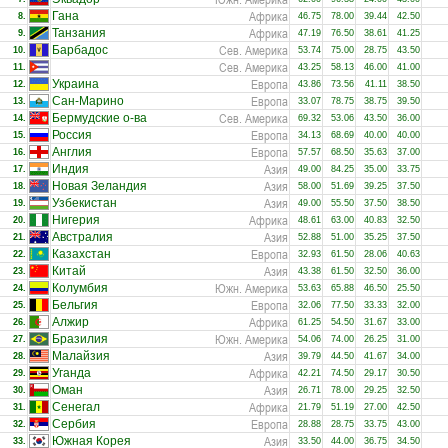
Африка
Гана
8.
46.75
78.00
39.44
42.50
Африка
Танзания
9.
47.19
76.50
38.61
41.25
Сев. Америка
Барбадос
10.
53.74
75.00
28.75
43.50
Сев. Америка
11.
43.25
58.13
46.00
41.00
Европа
Украина
12.
43.86
73.56
41.11
38.50
Европа
Сан-Марино
13.
33.07
78.75
38.75
39.50
Сев. Америка
Бермудские о-ва
14.
69.32
53.06
43.50
36.00
Европа
Россия
15.
34.13
68.69
40.00
40.00
Европа
Англия
16.
57.57
68.50
35.63
37.00
Азия
Индия
17.
49.00
84.25
35.00
33.75
Азия
Новая Зеландия
18.
58.00
51.69
39.25
37.50
Азия
Узбекистан
19.
49.00
55.50
37.50
38.50
Африка
Нигерия
20.
48.61
63.00
40.83
32.50
Азия
Австралия
21.
52.88
51.00
35.25
37.50
Европа
Казахстан
22.
32.93
61.50
28.06
40.63
Азия
Китай
23.
43.38
61.50
32.50
36.00
Южн. Америка
Колумбия
24.
53.63
65.88
46.50
25.50
Европа
Бельгия
25.
32.06
77.50
33.33
32.00
Африка
Алжир
26.
61.25
54.50
31.67
33.00
Южн. Америка
Бразилия
27.
54.06
74.00
26.25
31.00
Азия
Малайзия
28.
39.79
44.50
41.67
34.00
Африка
Уганда
29.
42.21
74.50
29.17
30.50
Азия
Оман
30.
26.71
78.00
29.25
32.50
Африка
Сенегал
31.
21.79
51.19
27.00
42.50
Европа
Сербия
32.
28.88
28.75
33.75
43.00
Азия
Южная Корея
33.
33.50
44.00
36.75
34.50