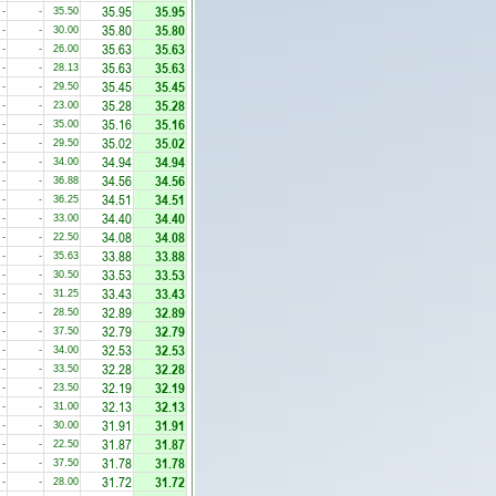
35.95
35.95
-
-
35.50
35.80
35.80
-
-
30.00
35.63
35.63
-
-
26.00
35.63
35.63
-
-
28.13
35.45
35.45
-
-
29.50
35.28
35.28
-
-
23.00
35.16
35.16
-
-
35.00
35.02
35.02
-
-
29.50
34.94
34.94
-
-
34.00
34.56
34.56
-
-
36.88
34.51
34.51
-
-
36.25
34.40
34.40
-
-
33.00
34.08
34.08
-
-
22.50
33.88
33.88
-
-
35.63
33.53
33.53
-
-
30.50
33.43
33.43
-
-
31.25
32.89
32.89
-
-
28.50
32.79
32.79
-
-
37.50
32.53
32.53
-
-
34.00
32.28
32.28
-
-
33.50
32.19
32.19
-
-
23.50
32.13
32.13
-
-
31.00
31.91
31.91
-
-
30.00
31.87
31.87
-
-
22.50
31.78
31.78
-
-
37.50
31.72
31.72
-
-
28.00