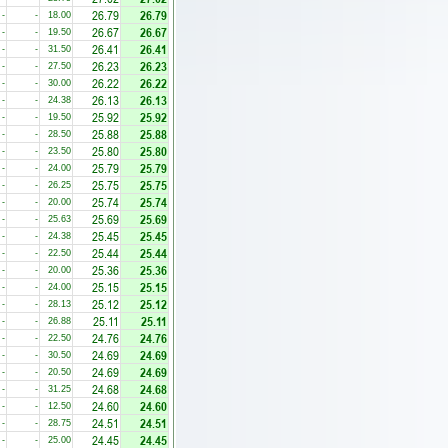
26.79
26.79
-
-
18.00
26.67
26.67
-
-
19.50
26.41
26.41
-
-
31.50
26.23
26.23
-
-
27.50
26.22
26.22
-
-
30.00
26.13
26.13
-
-
24.38
25.92
25.92
-
-
19.50
25.88
25.88
-
-
28.50
25.80
25.80
-
-
23.50
25.79
25.79
-
-
24.00
25.75
25.75
-
-
26.25
25.74
25.74
-
-
20.00
25.69
25.69
-
-
25.63
25.45
25.45
-
-
24.38
25.44
25.44
-
-
22.50
25.36
25.36
-
-
20.00
25.15
25.15
-
-
24.00
25.12
25.12
-
-
28.13
25.11
25.11
-
-
26.88
24.76
24.76
-
-
22.50
24.69
24.69
-
-
30.50
24.69
24.69
-
-
20.50
24.68
24.68
-
-
31.25
24.60
24.60
-
-
12.50
24.51
24.51
-
-
28.75
24.45
24.45
-
-
25.00