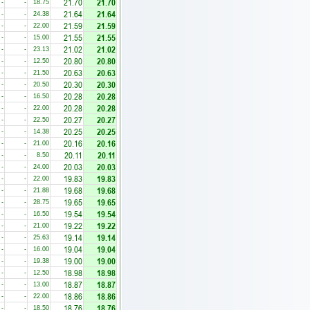
21.70
21.70
-
-
18.75
21.64
21.64
-
-
24.38
21.59
21.59
-
-
22.00
21.55
21.55
-
-
15.00
21.02
21.02
-
-
23.13
20.80
20.80
-
-
12.50
20.63
20.63
-
-
21.50
20.30
20.30
-
-
20.50
20.28
20.28
-
-
16.50
20.28
20.28
-
-
22.00
20.27
20.27
-
-
22.50
20.25
20.25
-
-
14.38
20.16
20.16
-
-
21.00
20.11
20.11
-
-
8.50
20.03
20.03
-
-
24.00
19.83
19.83
-
-
22.00
19.68
19.68
-
-
21.88
19.65
19.65
-
-
28.75
19.54
19.54
-
-
16.50
19.22
19.22
-
-
21.00
19.14
19.14
-
-
25.63
19.04
19.04
-
-
16.00
19.00
19.00
-
-
19.38
18.98
18.98
-
-
12.50
18.87
18.87
-
-
13.00
18.86
18.86
-
-
22.00
18.76
18.76
-
-
18.50