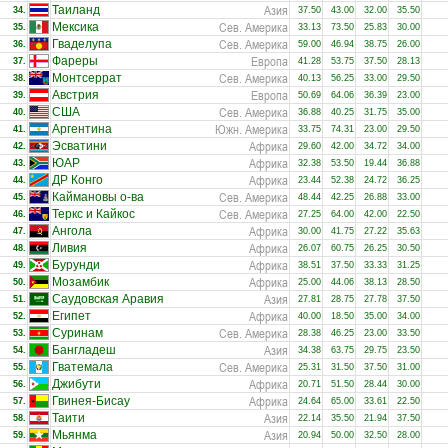
Азия
Таиланд
34.
37.50
43.00
32.00
35.50
Сев. Америка
Мексика
35.
33.13
73.50
25.83
30.00
Сев. Америка
Гваделупа
36.
59.00
46.94
38.75
26.00
Европа
Фареры
37.
41.28
53.75
37.50
28.13
Сев. Америка
Монтсеррат
38.
40.13
56.25
33.00
29.50
Европа
Австрия
39.
50.69
64.06
36.39
23.00
Сев. Америка
США
40.
36.88
40.25
31.75
35.00
Южн. Америка
Аргентина
41.
33.75
74.31
23.00
29.50
Африка
Эсватини
42.
29.60
42.00
34.72
34.00
Африка
ЮАР
43.
32.38
53.50
19.44
36.88
Африка
ДР Конго
44.
23.44
52.38
24.72
36.25
Сев. Америка
Каймановы о-ва
45.
48.44
42.25
26.88
33.00
Сев. Америка
Теркс и Кайкос
46.
27.25
64.00
42.00
22.50
Африка
Ангола
47.
30.00
41.75
27.22
35.63
Африка
Ливия
48.
26.07
60.75
26.25
30.50
Африка
Бурунди
49.
38.51
37.50
33.33
31.25
Африка
Мозамбик
50.
25.00
44.06
38.13
28.50
Азия
Саудовская Аравия
51.
27.81
28.75
27.78
37.50
Африка
Египет
52.
40.00
18.50
35.00
34.00
Сев. Америка
Суринам
53.
28.38
46.25
23.00
33.50
Азия
Бангладеш
54.
34.38
63.75
29.75
23.50
Сев. Америка
Гватемала
55.
25.31
31.50
37.50
31.00
Африка
Джибути
56.
20.71
51.50
28.44
30.00
Африка
Гвинея-Бисау
57.
24.64
65.00
33.61
22.50
Азия
Таити
58.
22.14
35.50
21.94
37.50
Азия
Мьянма
59.
20.94
50.00
32.50
28.00