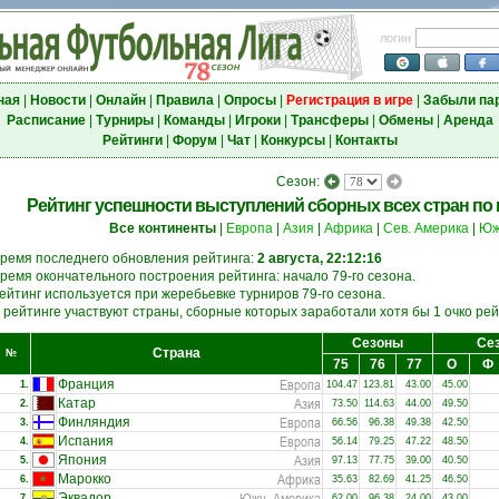
логин
ная
|
Новости
|
Онлайн
|
Правила
|
Опросы
|
Регистрация в игре
|
Забыли па
Расписание
|
Турниры
|
Команды
|
Игроки
|
Трансферы
|
Обмены
|
Аренда
Рейтинги
|
Форум
|
Чат
|
Конкурсы
|
Контакты
Сезон:
Рейтинг успешности выступлений сборных всех стран по и
Все континенты
|
Европа
|
Азия
|
Африка
|
Сев. Америка
|
Юж
ремя последнего обновления рейтинга:
2 августа, 22:12:16
ремя окончательного построения рейтинга: начало 79-го сезона.
ейтинг используется при жеребьевке турниров 79-го сезона.
 рейтинге участвуют страны, сборные которых заработали хотя бы 1 очко рейт
Сезоны
Сез
Страна
№
75
76
77
О
Ф
Европа
Франция
1.
104.47
123.81
43.00
45.00
Азия
Катар
2.
73.50
114.63
44.00
49.50
Европа
Финляндия
3.
66.56
96.38
49.38
42.50
Европа
Испания
4.
56.14
79.25
47.22
48.50
Азия
Япония
5.
97.13
77.75
39.00
40.50
Африка
Марокко
6.
35.63
82.69
41.25
46.50
Южн. Америка
Эквадор
7.
62.00
96.38
24.00
43.00