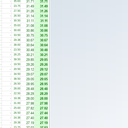
31.71
31.71
-
-
35.63
31.49
31.49
-
-
23.75
31.26
31.26
-
-
27.50
31.14
31.14
-
-
26.50
31.11
31.11
-
-
30.50
31.08
31.08
-
-
35.63
30.86
30.86
-
-
30.00
30.75
30.75
-
-
33.50
30.67
30.67
-
-
29.38
30.64
30.64
-
-
38.00
30.48
30.48
-
-
23.50
30.21
30.21
-
-
26.25
29.85
29.85
-
-
39.50
29.26
29.26
-
-
19.50
29.12
29.12
-
-
20.50
29.07
29.07
-
-
34.50
29.05
29.05
-
-
38.50
28.95
28.95
-
-
26.50
28.48
28.48
-
-
28.00
28.29
28.29
-
-
22.50
28.00
28.00
-
-
19.38
27.98
27.98
-
-
31.00
27.82
27.82
-
-
25.00
27.44
27.44
-
-
26.50
27.40
27.40
-
-
24.38
27.19
27.19
-
-
29.38
27.02
27.02
-
-
23.75