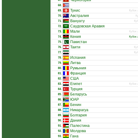
Черногория
67.
68.
Тунис
69.
Кубок 
Австралия
70.
К
Вануату
71.
Ку
Саудовская Аравия
72.
Мали
73.
Кубок 
Кения
74.
Кубок 
Пакистан
75.
Таити
76.
Ку
77.
Ку
Испания
78.
Литва
79.
Румыния
80.
Франция
81.
США
82.
Египет
83.
Кубок 
Турция
84.
Беларусь
85.
ЮАР
86.
Бенин
87.
Никарагуа
88.
Болгария
89.
Дания
90.
Палестина
91.
Молдова
92.
Гана
93.