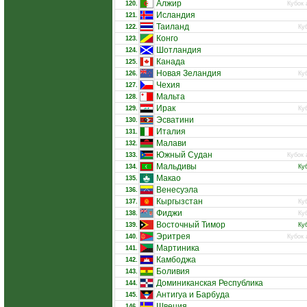
Алжир
120.
Кубок 
Исландия
121.
Таиланд
122.
Ку
Конго
123.
Шотландия
124.
Канада
125.
Новая Зеландия
126.
Ку
Чехия
127.
Мальта
128.
Ирак
129.
Ку
Эсватини
130.
Италия
131.
Малави
132.
Южный Судан
133.
Кубок 
Мальдивы
134.
Ку
Макао
135.
Венесуэла
136.
Кыргызстан
137.
Ку
Фиджи
138.
Ку
Восточный Тимор
139.
Ку
Эритрея
140.
Кубок 
Мартиника
141.
Камбоджа
142.
Боливия
143.
Доминиканская Республика
144.
Антигуа и Барбуда
145.
Швеция
146.