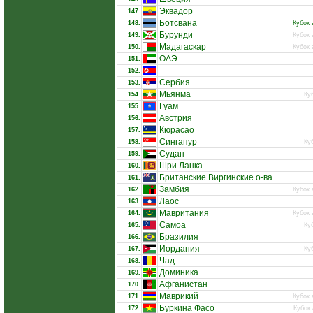
Эквадор
147.
Ботсвана
148.
Кубок 
Бурунди
149.
Кубок 
Мадагаскар
150.
Кубок 
ОАЭ
151.
152.
Сербия
153.
Мьянма
154.
Ку
Гуам
155.
Австрия
156.
Кюрасао
157.
Сингапур
158.
Ку
Судан
159.
Шри Ланка
160.
Британские Виргинские о-ва
161.
Замбия
162.
Кубок 
Лаос
163.
Мавритания
164.
Кубок 
Самоа
165.
Ку
Бразилия
166.
Иордания
167.
Ку
Чад
168.
Доминика
169.
Афганистан
170.
Маврикий
171.
Кубок 
Буркина Фасо
172.
Кубок 