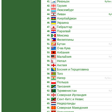
Реюньон
41.
Кубок 
Грузия
42.
Люксембург
43.
Ливан
44.
Ку
Азербайджан
45.
Украина
46.
Гибралтар
47.
Парагвай
48.
Мексика
49.
Филиппины
50.
Бутан
51.
Ку
О-ва Кука
52.
Албания
53.
Малайзия
54.
Ку
Непал
55.
Англия
56.
Босния и Герцеговина
57.
Того
58.
Нигер
59.
Кубок 
Польша
60.
Танзания
61.
Туркменистан
62.
Ку
Северная Ирландия
63.
Сент-Китс и Невис
64.
Нидерланды
65.
Северная Македония
66.