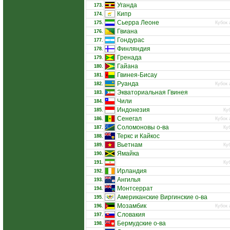
Уганда
173.
Кипр
174.
Сьерра Леоне
175.
Кубок 
Гвиана
176.
Гондурас
177.
Финляндия
178.
Гренада
179.
Гайана
180.
Гвинея-Бисау
181.
Руанда
182.
Кубок 
Экваториальная Гвинея
183.
Чили
184.
Индонезия
185.
Ку
Сенегал
186.
Кубок 
Соломоновы о-ва
187.
Ку
Теркс и Кайкос
188.
Вьетнам
189.
Ку
Ямайка
190.
191.
Ку
Ирландия
192.
Ангилья
193.
Монтсеррат
194.
Американские Виргинские о-ва
195.
Мозамбик
196.
Кубок 
Словакия
197.
Бермудские о-ва
198.