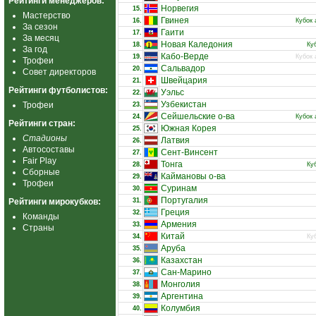
Рейтинги менеджеров:
Норвегия
15.
Мастерство
Гвинея
16.
Кубок 
За сезон
Гаити
17.
За месяц
Новая Каледония
18.
Ку
За год
Кабо-Верде
19.
Кубок 
Трофеи
Сальвадор
20.
Совет директоров
Швейцария
21.
Рейтинги футболистов:
Уэльс
22.
Узбекистан
Трофеи
23.
Сейшельские о-ва
24.
Кубок 
Рейтинги стран:
Южная Корея
25.
Стадионы
Латвия
26.
Автосоставы
Сент-Винсент
27.
Fair Play
Тонга
28.
Ку
Сборные
Каймановы о-ва
29.
Трофеи
Суринам
30.
Португалия
Рейтинги мирокубков:
31.
Греция
32.
Команды
Армения
33.
Страны
Китай
34.
Ку
Аруба
35.
Казахстан
36.
Сан-Марино
37.
Монголия
38.
Аргентина
39.
Колумбия
40.