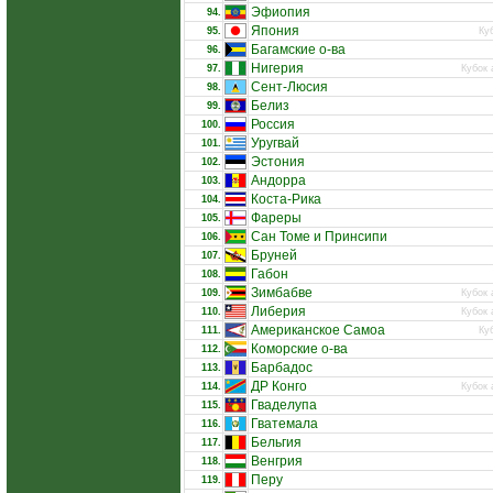
Эфиопия
94.
Япония
95.
Ку
Багамские о-ва
96.
Нигерия
97.
Кубок 
Сент-Люсия
98.
Белиз
99.
Россия
100.
Уругвай
101.
Эстония
102.
Андорра
103.
Коста-Рика
104.
Фареры
105.
Сан Томе и Принсипи
106.
Бруней
107.
Габон
108.
Зимбабве
109.
Кубок 
Либерия
110.
Кубок 
Американское Самоа
111.
Ку
Коморские о-ва
112.
Барбадос
113.
ДР Конго
114.
Кубок 
Гваделупа
115.
Гватемала
116.
Бельгия
117.
Венгрия
118.
Перу
119.