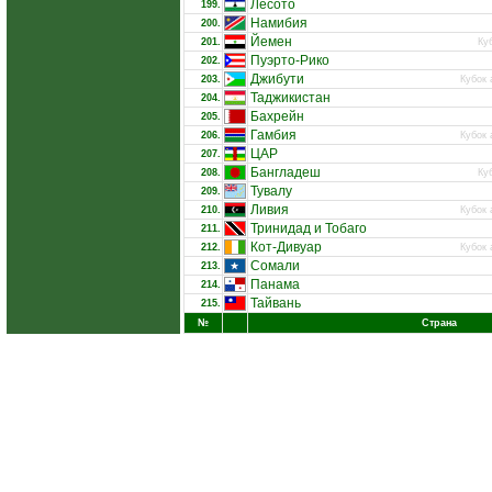
Лесото
199.
Намибия
200.
Йемен
201.
Ку
Пуэрто-Рико
202.
Джибути
203.
Кубок 
Таджикистан
204.
Бахрейн
205.
Гамбия
206.
Кубок 
ЦАР
207.
Бангладеш
208.
Ку
Тувалу
209.
Ливия
210.
Кубок 
Тринидад и Тобаго
211.
Кот-Дивуар
212.
Кубок 
Сомали
213.
Панама
214.
Тайвань
215.
№
Страна