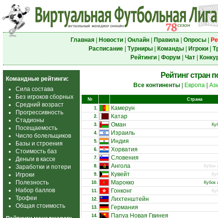
Главная
|
Новости
|
Онлайн
|
Правила
|
Опросы
|
Ре
Расписание
|
Турниры
|
Команды
|
Игроки
|
Т
Рейтинги
|
Форум
|
Чат
|
Конку
Рейтинг стран 
Командные рейтинги:
Все континенты
|
Европа
|
Аз
Сила состава
Без игроков сборных
№
Страна
Средний возраст
Камерун
1.
Прогрессивность
Катар
2.
Стадионы
Оман
3.
Ку
Посещаемость
Израиль
4.
Число болельщиков
Индия
5.
Базы и строения
Хорватия
6.
Стоимость баз
Словения
7.
Деньги в кассе
Ангола
Заработки и потери
8.
Кубок 
Кувейт
Игроки
9.
Ку
Полезность
Марокко
10.
Кубок 
Набор баллов
Гонконг
11.
Ку
Трофеи
Лихтенштейн
12.
Общая стоимость
Германия
13.
Папуа Новая Гвинея
14.