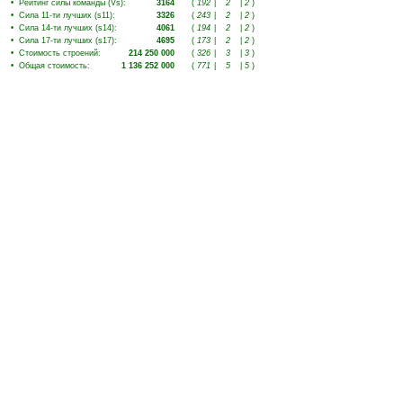
•
Рейтинг силы команды (Vs)
:
3164
(
192
|
2
|
2
)
•
Сила 11-ти лучших (s11)
:
3326
(
243
|
2
|
2
)
•
Сила 14-ти лучших (s14)
:
4061
(
194
|
2
|
2
)
•
Сила 17-ти лучших (s17)
:
4695
(
173
|
2
|
2
)
•
Стоимость строений
:
214 250 000
(
326
|
3
|
3
)
•
Общая стоимость
:
1 136 252 000
(
771
|
5
|
5
)