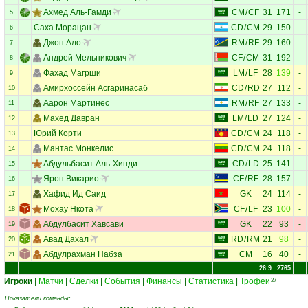
Ахмед Аль-Гамди
CM
/
CF
31
171
-
5
Саха Морацан
CD
/
CM
29
150
-
6
Джон Ало
RM
/
RF
29
160
-
7
Андрей Мельникович
CF
/
CM
31
192
-
8
Фахад Магрши
LM
/
LF
28
139
-
9
Амирхоссейн Асгаринасаб
CD
/
RD
27
112
-
10
Аарон Мартинес
RM
/
RF
27
133
-
11
Махед Давран
LM
/
LD
27
124
-
12
Юрий Корти
CD
/
CM
24
118
-
13
Мантас Монкелис
CD
/
CM
24
118
-
14
Абдульбасит Аль-Хинди
CD
/
LD
25
141
-
15
Ярон Викарио
CF
/
RF
28
157
-
16
Хафид Ид Саид
GK
24
114
-
17
Мохау Нкота
CF
/
LF
23
100
-
18
Абдулбасит Хавсави
GK
22
93
-
19
Авад Дахал
RD
/
RM
21
98
-
20
Абдулрахман Набза
CM
16
40
-
21
26.9
2765
Игроки
|
Матчи
|
Сделки
|
События
|
Финансы
|
Статистика
|
Трофеи
27
Показатели команды: