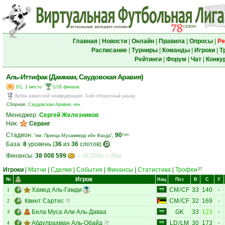
Главная
|
Новости
|
Онлайн
|
Правила
|
Опросы
|
Ре
Расписание
|
Турниры
|
Команды
|
Игроки
|
Т
Рейтинги
|
Форум
|
Чат
|
Конку
Аль-Иттифак (Даммам, Саудовская Аравия)
D1, 1 место
1/16 финала
Кубок азиатской конфедерации
:
3-ий отборочный раунд
Сборная:
Саудовская Аравия, юн.
Менеджер:
Сергей Железников
Ник:
Серанг
Стадион:
,
90
тыс.
"им. Принца Мухаммеда ибн Фахда"
База:
8
уровень (
36
из
36
слотов)
Финансы:
38 008 599
= 38 008к = 38м
Игроки
|
Матчи
|
Сделки
|
События
|
Финансы
|
Статистика
|
Трофеи
27
Игрок
№
Нац
Поз
В
С
У
Хамед Аль-Гамди
CM
/
CF
33
140
-
1
Квинт Сартес
CM
/
CF
32
169
-
2
Бела Муса Али Аль-Даваа
GK
33
123
-
3
Абдулрахман Аль-Обайд
LD
/
LM
30
173
-
4