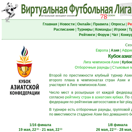
Главная
|
Новости
|
Онлайн
|
Правила
|
Опросы
|
Ре
Расписание
|
Турниры
|
Команды
|
Игроки
|
Т
Рейтинги
|
Форум
|
Чат
|
Конку
Сез
Европа
|
Азия
|
Афри
Кубок азиа
Лига чемпионов Азии
|
Кубок
Отборочные раунды
|
Стыковые 
Второй по престижности клубный турнир Азии
второго плана в чемпионатах стран Азии и 
участвуют в Лиге чемпионов Азии.
Число мест в розыгрыше от каждой федерац
согласно
рейтингу стран в азиатских кубках
. По
федерации по рейтингам автосоставов и fair play
В турнире есть отборочные раунды, групповой
по вместимости стадионе Азии без домашнего бо
1/16 финала
1/8 финала
19 мая, 22
-
21 мая, 22
26 мая, 22
-
28 мая,
00
00
00