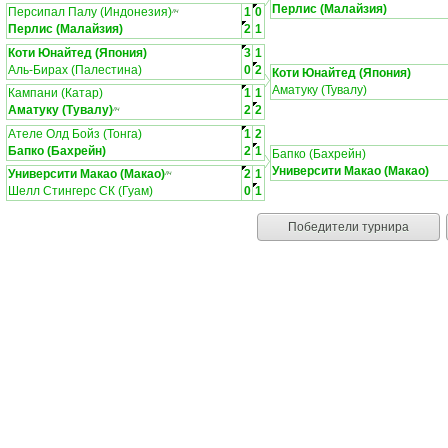
Перлис (Малайзия)
Персипал Палу (Индонезия)
1
0
ЛЧ
Перлис (Малайзия)
2
1
Коти Юнайтед (Япония)
3
1
Аль-Бирах (Палестина)
0
2
Коти Юнайтед (Япония)
Аматуку (Тувалу)
Кампани (Катар)
1
1
Аматуку (Тувалу)
2
2
ЛЧ
Ателе Олд Бойз (Тонга)
1
2
Бапко (Бахрейн)
2
1
Бапко (Бахрейн)
Университи Макао (Макао)
Университи Макао (Макао)
2
1
ЛЧ
Шелл Стингерс СК (Гуам)
0
1
Победители турнира