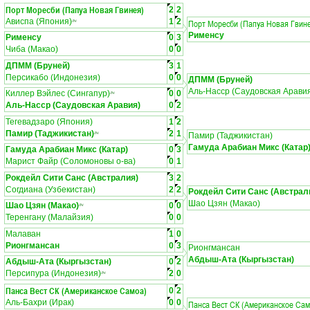
Порт Моресби (Папуа Новая Гвинея)
2
2
Ависпа (Япония)
1
2
Порт Моресби (Папуа Новая Гвин
ЛЧ
Рименсу
Рименсу
0
3
Чиба (Макао)
0
0
ДПММ (Бруней)
3
1
Персикабо (Индонезия)
0
0
ДПММ (Бруней)
Аль-Насср (Саудовская Арави
Киллер Вэйлес (Сингапур)
0
0
ЛЧ
Аль-Насср (Саудовская Аравия)
0
2
Тегевадзаро (Япония)
1
2
Памир (Таджикистан)
2
1
ЛЧ
Памир (Таджикистан)
Гамуда Арабиан Микс (Катар
Гамуда Арабиан Микс (Катар)
0
3
Марист Файр (Соломоновы о-ва)
0
1
Рокдейл Сити Санс (Австралия)
3
2
Согдиана (Узбекистан)
2
2
Рокдейл Сити Санс (Австрал
Шао Цзян (Макао)
Шао Цзян (Макао)
0
0
ЛЧ
Теренгану (Малайзия)
0
0
Малаван
1
0
Рионгмансан
0
3
Рионгмансан
Абдыш-Ата (Кыргызстан)
Абдыш-Ата (Кыргызстан)
0
2
Персипура (Индонезия)
2
0
ЛЧ
Панса Вест СК (Американское Самоа)
0
2
Аль-Бахри (Ирак)
0
0
Панса Вест СК (Американское Сам