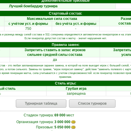
Дополнительные призовые
Лучший бомбардир турнира
Стартовый состав:
Максимальная сила состава
Разни
состав
с учётом уст. и формы
без учёта уст. и формы
750
-
 и разница между силой состава и S11 соперника определяются автоматически генератором и на этапе
Если генератор допустил состав к матчу - значит нарушения нет.
Правила замен:
е
Запретить ставить в запас игроков
Запретить
сильнее средней силы состава
усил
да
ав - это любая запланированная заранее замена, в которой на поле выходит игрок с большей силой, ч
го, а потом сильного. Замены по травме, "игрок попросил замену", действие "заменить полевого с карт
 время генерации матча, сила учитывается с учетом спецвозможностей: если генератор позволил пров
правилам.
Стиль игры:
ый стиль
Грубая игра
а
запрещена
Турнирная таблица
Список турниров
Стадион турнира:
69 000
мест
Организация турнира:
3 000 000
Призовые:
5 050 000