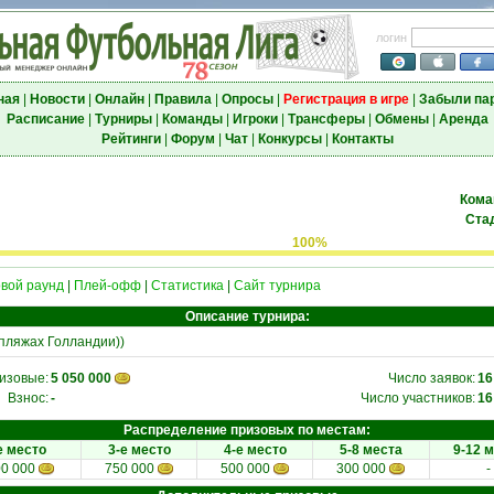
логин
ная
|
Новости
|
Онлайн
|
Правила
|
Опросы
|
Регистрация в игре
|
Забыли па
Расписание
|
Турниры
|
Команды
|
Игроки
|
Трансферы
|
Обмены
|
Аренда
Рейтинги
|
Форум
|
Чат
|
Конкурсы
|
Контакты
Кома
Ста
100%
вой раунд
|
Плей-офф
|
Статистика
|
Сайт турнира
Описание турнира:
 пляжах Голландии))
изовые:
5 050 000
Число заявок:
16
Взнос:
-
Число участников:
16
Распределение призовых по местам:
е место
3-е место
4-е место
5-8 места
9-12 
00 000
750 000
500 000
300 000
-