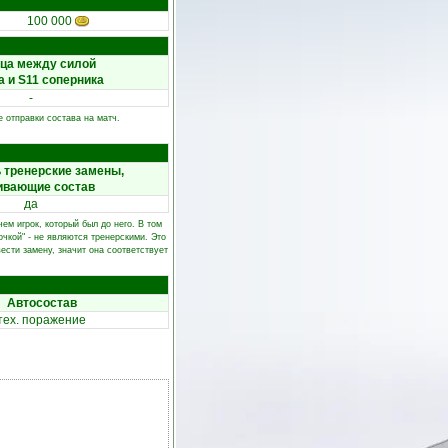
100 000
ца между силой
а и S11 соперника
-
 отправки состава на матч.
 тренерские замены,
ивающие состав
да
ем игрок, который был до него. В том
очкой" - не являются тренерскими. Это
ести замену, значит она соответствует
Автосостав
тех. поражение