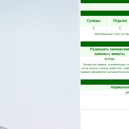
Суперы
Отдыхи
2
1
Максимальная сила состава
Разрешить тренерски
замены с минуты
всегда
Тренерская замена, усиливающая сост
числе нельзя сначала выпустить слабо
правило проверяется автоматически во
Нормальн
д