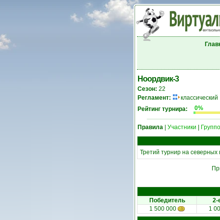
Глав
Ноордвик-3
Сезон:
22
Регламент:
классический
0%
Рейтинг турнира:
Правила
|
Участники
|
Группо
Третий турнир на северных
Пр
Победитель
2-
1 500 000
1 0