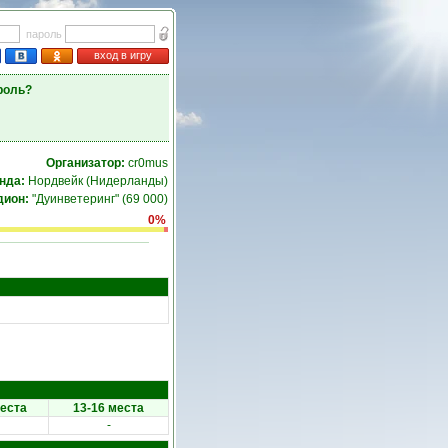
пароль
вход в игру
роль?
Организатор:
cr0mus
нда:
Нордвейк (Нидерланды)
дион:
"Дуинветеринг" (69 000)
0%
места
13-16 места
-