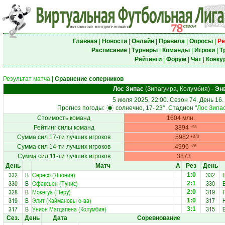
Главная
|
Новости
|
Онлайн
|
Правила
|
Опросы
|
Ре
Расписание
|
Турниры
|
Команды
|
Игроки
|
Т
Рейтинги
|
Форум
|
Чат
|
Конку
Результат матча
|
Сравнение соперников
Лос Зипас
(Зипагуира, Колумбия)
-
Эн
5 июля 2025, 22:00. Сезон 74. День 16.
Прогноз погоды:
солнечно, 17-
23°
. Стадион "
Лос Зипа
Стоимость команд
1604 млн.
Рейтинг силы команд
3894
+93
Сумма сил 17-ти лучших игроков
5982
+370
Сумма сил 14-ти лучших игроков
4996
+86
Сумма сил 11-ти лучших игроков
3873
День
Матч
А
Рез
День
332
В
Сересо (Япония)
332
1:0
330
В
Сфаксьен (Тунис)
330
2:1
328
В
Мокегуа (Перу)
319
2:0
319
В
Элит (Каймановы о-ва)
317
1:0
317
В
Унион Магдалена (Колумбия)
315
3:1
Сез.
День
Дата
Соревнование