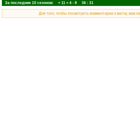
За последние 10 сезонов: + 11 = 4 - 9 36 : 31
Для того, чтобы посмотреть комментарии к матчу, вам 