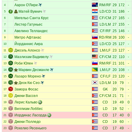
Аарон О'Лири
RM
/
RF
29
172
-
4
Матей Вукнич
LD
/
CD
31
186
-
5
Мигельо Санта Крус
CF
/
CM
27
165
-
6
Лестер Гатуньес
LD
/
LM
27
155
-
7
Авелино Телландес
CF
/
RF
25
146
-
8
Митро Афтанас
RD
/
RM
26
100
-
9
Йорданнис Аира
LD
/
CD
25
127
-
10
Джоэль Алонсо
LM
/
LF
23
127
-
11
Мазлизам Вадивелу
CF
/
CM
22
110
-
12
Роби Юлен
RM
/
RF
21
101
-
13
Марвин Десманле
LM
/
LF
20
108
-
14
Лазаро Морено
CF
/
LF
23
120
-
15
Деок Кю Сео
LD
/
LM
19
79
-
16
Замора Фосас
GK
20
79
-
17
Джеки Вассел
CF
/
CM
21
71
-
18
Лерис Кальво
CD
19
49
0
19
Виллиам Лоббес
LD
19
52
-
20
Иординас Ласорда
CD
17
40
0
21
Джеки Полледо
CD
19
60
-
22
Рохелио Ресеньего
CD
17
49
-
23