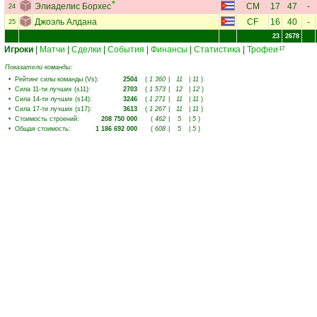
Элиаделис Борхес
CM
17
47
-
24
Джоэль Алдана
CF
16
40
-
25
23
2678
Игроки
|
Матчи
|
Сделки
|
События
|
Финансы
|
Статистика
|
Трофеи
17
Показатели команды:
•
Рейтинг силы команды (Vs)
:
2504
(
1 360
|
11
|
11
)
•
Сила 11-ти лучших (s11)
:
2703
(
1 573
|
12
|
12
)
•
Сила 14-ти лучших (s14)
:
3246
(
1 271
|
11
|
11
)
•
Сила 17-ти лучших (s17)
:
3613
(
1 267
|
11
|
11
)
•
Стоимость строений
:
208 750 000
(
462
|
5
|
5
)
•
Общая стоимость
:
1 186 692 000
(
608
|
5
|
5
)