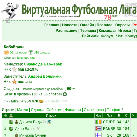
Главная
|
Новости
|
Онлайн
|
Правила
|
Опросы
|
Ре
Расписание
|
Турниры
|
Команды
|
Игроки
|
Т
Рейтинги
|
Форум
|
Чат
|
Конку
Кабайгуан
D1, 11 место
1/16 финала
Сборная:
Бурунди, нац.
Менеджер:
Сирано де Бержерак
Ник:
Murad-1976
Заместитель:
Андрей Волынкин
Ник:
волына
Стадион:
,
90
тыс.
"Эстадио Мартирес де Кабайгуан"
База:
8
уровень (
36
из
36
слотов)
Финансы:
4 964 478
= 4 964к = 4м
Игроки
|
Матчи
|
Сделки
|
События
|
Финансы
|
Статистика
|
Трофеи
17
Игрок
№
Нац
Поз
В
С
У
Дэниел Ридж
CD
/
RD
34
143
-
1
Дино Валье
RM
/
RF
30
184
-
2
Микаэль Оянен
GK
29
168
-
3