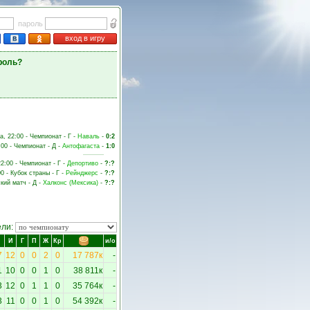
пароль
вход в игру
роль?
а, 22:00 - Чемпионат - Г -
Наваль
-
0:2
:00 - Чемпионат - Д -
Антофагаста
-
1:0
22:00 - Чемпионат - Г -
Депортиво
-
?:?
00 - Кубок страны - Г -
Рейнджерс
-
?:?
кий матч - Д -
Халконс (Мексика)
-
?:?
ели:
И
Г
П
Ж
Кр
и/о
7
12
0
0
2
0
17 787к
-
1
10
0
0
1
0
38 811к
-
3
12
0
1
1
0
35 764к
-
3
11
0
0
1
0
54 392к
-