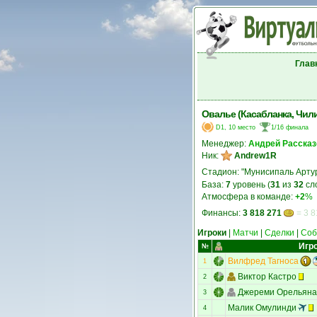
Глав
Овалье (Касабланка, Чил
D1, 10 место
1/16 финала
Менеджер:
Андрей Рассказ
Ник:
Andrew1R
Стадион: "Мунисипаль Арту
База:
7
уровень (
31
из
32
сл
Атмосфера в команде:
+2
%
Финансы:
3 818 271
= 3 8
Игроки
|
Матчи
|
Сделки
|
Соб
Игр
№
Вилфред Тагноса
1
Виктор Кастро
2
Джереми Орельяна
3
Малик Омулинди
4