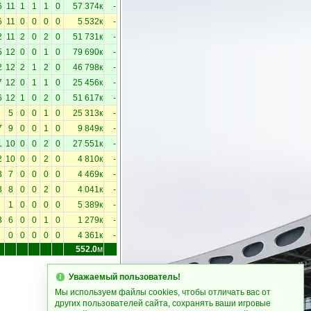
6
11
1
1
1
0
57 374к
-
6
11
0
0
0
0
5 532к
-
2
11
2
0
2
0
51 731к
-
5
12
0
0
1
0
79 690к
-
2
12
2
1
2
0
46 798к
-
7
12
0
1
1
0
25 456к
-
6
12
1
0
2
0
51 617к
-
5
0
0
1
0
25 313к
-
7
9
0
0
1
0
9 849к
-
1
10
0
0
2
0
27 551к
-
2
10
0
0
2
0
4 810к
-
3
7
0
0
0
0
4 469к
-
3
8
0
0
2
0
4 041к
-
1
0
0
0
0
5 389к
-
3
6
0
0
1
0
1 279к
-
0
0
0
0
0
4 361к
-
552.0
м
Уважаемый пользователь!
Мы используем файлы cookies, чтобы отличать вас от
других пользователей сайта, сохранять ваши игровые