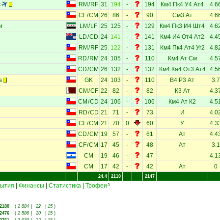
с
RM
/
RF
31
194
-
194
Км4
Пк4
У4
Ат4
4.6
CF
/
CM
26
86
-
90
См3
Ат
4.6
и
LM
/
LF
25
125
-
129
Км4
Пк3
И4
Шт4
4.6
LD
/
CD
24
141
-
141
Км4
И4
От4
Ат2
4.4
RM
/
RF
25
122
-
131
Км4
Пк4
Ат4
Уг2
4.8
RD
/
RM
24
105
-
110
Км4
Ат
См
4.5
CD
/
CM
26
132
-
132
Км4
Ка4
От3
Ат4
4.5
а
GK
24
103
-
110
В4
Р3
Ат
3.7
CM
/
CF
22
82
-
82
К3
Ат
4.3
CM
/
CD
24
106
-
106
Км4
Ат
К2
4.5
RD
/
CD
21
71
-
73
И
4.0
CF
/
CM
21
70
0
60
У
4.3
CD
/
CM
19
57
-
61
Ат
4.4
CF
/
CM
17
45
-
48
Ат
3.1
CM
19
46
-
47
4.1
CM
17
42
-
42
Ат
0
24.4
2110
2147
ытия
|
Финансы
|
Статистика
|
Трофеи
3
2180
(
2 884
|
22
|
15
)
2476
(
2 586
|
20
|
15
)