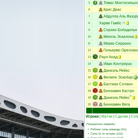
Томас Монтесиньо
5
Крис Диас
6
Абдулла Аль Фахур
7
Харви Гамбс
8
Серхио Бобадилья
9
Мигель Эскалона
10
Мирко Серрано
11
Гильермо Ореллан
12
Раул Анад
13
Иван Контрерас
14
Даниэль Рейес
15
Фелипе Эскобар
16
Бастиан Солано
17
Бенхамин Кастро
18
Даниэль Рейес
19
Бенхамин Вега
20
Игроки
|
Матчи
|
Сделки
|
Соб
Показатели команды:
•
Рейтинг силы команды (Vs)
:
•
Сила 11-ти лучших (s11)
: