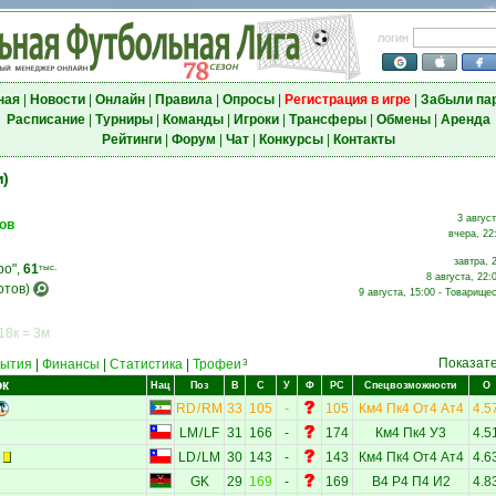
логин
ная
|
Новости
|
Онлайн
|
Правила
|
Опросы
|
Регистрация в игре
|
Забыли па
Расписание
|
Турниры
|
Команды
|
Игроки
|
Трансферы
|
Обмены
|
Аренда
Рейтинги
|
Форум
|
Чат
|
Конкурсы
|
Контакты
и)
3 август
ов
вчера, 22
завтра, 
ро",
61
тыс.
8 августа, 22:
отов)
9 августа, 15:00 - Товарищес
18к = 3м
Показат
ытия
|
Финансы
|
Статистика
|
Трофеи
3
ок
Нац
Поз
В
С
У
Ф
РС
Спецвозможности
О
RD
/
RM
33
105
-
105
Км4
Пк4
От4
Ат4
4.5
LM
/
LF
31
166
-
174
Км4
Пк4
У3
4.5
LD
/
LM
30
143
-
143
Км4
Пк4
От4
Ат4
4.6
GK
29
169
-
169
В4
Р4
П4
И2
4.8