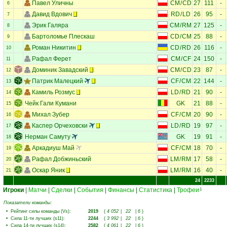
Павел Уличны
CM
/
CD
27
111
-
6
Давид Вдович
RD
/
LD
26
95
-
7
Эрик Галяра
CM
/
RM
27
125
-
8
Бартоломье Плескаш
CD
/
CM
25
88
-
9
Роман Никитин
CD
/
RD
26
116
-
10
Рафал Ферет
CM
/
CF
24
150
-
11
Доминик Завадский
CM
/
CD
23
87
-
12
Патрик Малецкий
CF
/
CM
22
144
-
13
Камиль Розмус
LD
/
RD
21
90
-
14
Чейк Гали Кумани
GK
21
88
-
15
Михал Зубер
CF
/
CM
20
90
-
16
Каспер Орчеховски
LD
/
RD
19
97
-
17
Нерман Самуту
GK
19
91
-
18
Аркадиуш Май
CF
/
CM
18
70
-
19
Рафал Добжиньский
LM
/
RM
17
58
-
20
Оскар Яник
LM
/
RM
16
40
-
21
24
2233
Игроки
|
Матчи
|
Сделки
|
События
|
Финансы
|
Статистика
|
Трофеи
1
Показатели команды:
•
Рейтинг силы команды (Vs)
:
2019
(
4 052
|
22
|
6
)
•
Сила 11-ти лучших (s11)
:
2244
(
3 992
|
22
|
6
)
•
Сила 14-ти лучших (s14)
:
2582
(
4 061
|
22
|
6
)