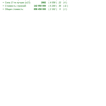
•
Сила 17-ти лучших (s17)
:
2882
(
4 058
|
22
|
6
)
•
Стоимость строений
:
142 950 000
(
6 244
|
36
|
11
)
•
Общая стоимость
:
898 458 000
(
2 162
|
9
|
1
)