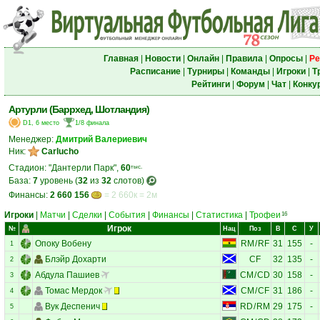
Главная
|
Новости
|
Онлайн
|
Правила
|
Опросы
|
Ре
Расписание
|
Турниры
|
Команды
|
Игроки
|
Т
Рейтинги
|
Форум
|
Чат
|
Конку
Артурли (Баррхед, Шотландия)
D1, 6 место
1/8 финала
Менеджер:
Дмитрий Валериевич
Ник:
Carlucho
Стадион: "Дантерли Парк",
60
тыс.
База:
7
уровень (
32
из
32
слотов)
Финансы:
2 660 156
= 2 660к = 2м
Игроки
|
Матчи
|
Сделки
|
События
|
Финансы
|
Статистика
|
Трофеи
16
Игрок
№
Нац
Поз
В
С
У
Опоку Вобену
RM
/
RF
31
155
-
1
Блэйр Дохарти
CF
32
135
-
2
Абдула Пашиев
CM
/
CD
30
158
-
3
Томас Мердок
CM
/
CF
31
186
-
4
Вук Деспенич
RD
/
RM
29
175
-
5