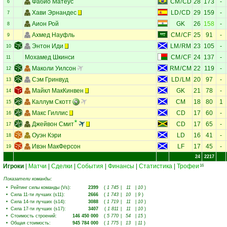
Фабио Матеус
CM
/
CD
28
173
-
6
Хави Эрнандес
LD
/
CD
29
159
-
7
Аион Рой
GK
26
158
-
8
Ахмед Науфль
CM
/
CF
25
91
-
9
Энтон Иди
LM
/
RM
23
105
-
10
Мохамед Шкинси
CM
/
CF
24
137
-
11
Маколи Уилсон
RM
/
CM
22
119
-
12
Сэм Гринвуд
LD
/
LM
20
97
-
13
Майкл МакКинвен
GK
21
78
-
14
Каллум Скотт
CM
18
80
1
15
Макс Гиллис
CD
17
60
-
16
Джейвон Смит
CD
17
65
-
17
Оуэн Кэри
LD
16
41
-
18
Ивэн МакФерсон
LF
17
45
-
19
24
2217
Игроки
|
Матчи
|
Сделки
|
События
|
Финансы
|
Статистика
|
Трофеи
16
Показатели команды:
•
Рейтинг силы команды (Vs)
:
2399
(
1 745
|
11
|
10
)
•
Сила 11-ти лучших (s11)
:
2666
(
1 743
|
10
|
9
)
•
Сила 14-ти лучших (s14)
:
3088
(
1 719
|
11
|
10
)
•
Сила 17-ти лучших (s17)
:
3407
(
1 811
|
11
|
10
)
•
Стоимость строений
:
146 450 000
(
5 770
|
54
|
15
)
•
Общая стоимость
:
945 784 000
(
1 775
|
13
|
11
)