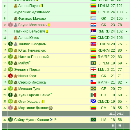
Арнас Паура
LD
/
LM
27
121
-
6
Аурелиюс Ядзявичюс
CF
/
CM
24
103
-
7
Факундо Мачадо
GK
24
105
-
8
Бруно Местрович
GK
23
78
-
9
Патихир Вельович
RM
/
RD
24
102
-
10
Арнас Ючюс
CM
/
CD
24
106
-
11
Тобиас Гьесдаль
CD
/
CM
20
75
-
12
Югас Турчинскас
RD
/
RM
22
80
-
13
Никита Павловкий
RM
/
RF
22
83
-
14
Майкл
LF
/
LM
19
69
-
15
Эллиотт Перси
LM
/
LD
21
77
-
16
Ишан Корт
GK
21
71
-
17
Серхио Инохоса
RM
/
RF
21
82
-
18
Мишаэл Туик
CF
20
72
-
19
Хуан Гарсия Санчо
CD
19
60
-
20
Оуэн Уорделл
CM
/
CD
19
65
-
21
Мартинас Джюгас
CM
18
55
0
22
23.1
2091
Сайду Мусса Ханани
(3)
LM
18
56
-
23
18
56