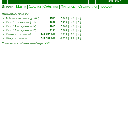
22.9
2147
Игроки
|
Матчи
|
Сделки
|
События
|
Финансы
|
Статистика
|
Трофеи
18
Показатели команды:
•
Рейтинг силы команды (Vs)
:
1502
(
7 965
|
43
|
4
)
•
Сила 11-ти лучших (s11)
:
1658
(
7 854
|
43
|
5
)
•
Сила 14-ти лучших (s14)
:
1917
(
7 966
|
43
|
4
)
•
Сила 17-ти лучших (s17)
:
2161
(
7 998
|
42
|
4
)
•
Стоимость строений
:
168 650 000
(
3 523
|
23
|
4
)
•
Общая стоимость
:
549 298 000
(
6 755
|
35
|
3
)
Успешность работы менеджера
:
+3
%