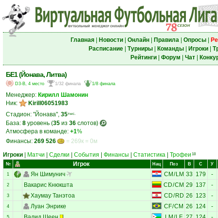
Главная
|
Новости
|
Онлайн
|
Правила
|
Опросы
|
Ре
Расписание
|
Турниры
|
Команды
|
Игроки
|
Т
Рейтинги
|
Форум
|
Чат
|
Конку
БЕ1 (Йонава, Литва)
D3-B, 4 место
1/32 финала
1/8 финала
Менеджер:
Кирилл Шамонин
Ник:
Kirill06051983
Стадион: "Йонава",
35
тыс.
База:
8
уровень (
35
из
36
слотов)
Атмосфера в команде:
+1
%
Финансы:
269 526
= 269к = 0м
Игроки
|
Матчи
|
Сделки
|
События
|
Финансы
|
Статистика
|
Трофеи
18
Игрок
№
Нац
Поз
В
С
У
Ян Шимунич
CM
/
LM
33
179
-
1
Вакарис Кнюкшта
CD
/
CM
29
137
-
2
Хаумау Танэтоа
CD
/
RD
26
123
-
3
Луан Энрике
CF
/
CM
26
124
-
4
Валид Шеен
LM
/
LF
27
124
-
5