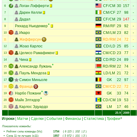
Логан Лэфферти
CF
/
CM
30
157
-
6
Дарен Келли
CM
/
CF
27
98
-
7
Дадал
CF
/
CM
29
147
-
8
Рихард Ньюдеккер
RM
/
RF
29
92
-
9
Икаро
CM
/
LM
23
82
-
10
Жефферсун
RD
/
RM
24
72
-
11
Жоао Карлос
CD
/
LD
25
85
-
12
Целисо Рамафикенг
CM
/
CD
23
77
-
13
Чина
CD
/
RD
24
89
-
14
Александр Лужань
RD
/
RM
22
74
-
15
Пауль Мендоза
LD
/
LM
21
72
-
16
Симон Миньоле
GK
22
97
-
17
Франца
CM
/
CD
22
72
-
18
Нарбо Пожани
GK
33
74
-
19
Майк Элтидор
CD
/
CM
19
53
-
20
Карлос Эдуардо
LM
17
46
-
21
25.9
2089
Игроки
|
Матчи
|
Сделки
|
События
|
Финансы
|
Статистика
|
Трофеи
8
Показатели команды:
•
Рейтинг силы команды (Vs)
:
1754
(
6 115
|
102
|
2
)
•
Сила 11-ти лучших (s11)
:
1957
(
5 972
|
101
|
3
)