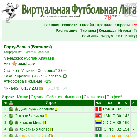
Главная
|
Новости
|
Онлайн
|
Правила
|
Опросы
|
Ре
Расписание
|
Турниры
|
Команды
|
Игроки
|
Т
Рейтинги
|
Форум
|
Чат
|
Конку
Порту-Велью (Бразилия)
Конференция:
1 место в Бразилии
Менеджер:
Руслан Апачаев
Ник:
apachaev
Стадион: "Алуизио Феррейра",
22
тыс.
База:
7
уровень (
28
из
32
слотов)
Атмосфера в команде:
+1
%
Финансы:
6 137 233
= 6 137к = 6м
Игроки
|
Матчи
|
Сделки
|
События
|
Финансы
|
Статистика
|
Трофеи
8
Игрок
№
Нац
Поз
В
С
У
Джанлука Лападула
RM
/
RF
32
112
-
1
Энтони Чёрчилл
LM
/
LF
30
142
-
2
Хайсон Мина
CD
/
CM
30
160
-
3
Кристиано Лопес
CF
/
RF
32
154
-
4
Салаудин Тайво
LD
/
LM
30
134
-
5