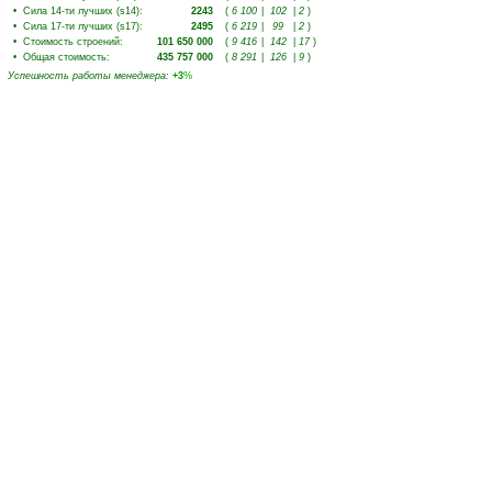
•
Сила 14-ти лучших (s14)
:
2243
(
6 100
|
102
|
2
)
•
Сила 17-ти лучших (s17)
:
2495
(
6 219
|
99
|
2
)
•
Стоимость строений
:
101 650 000
(
9 416
|
142
|
17
)
•
Общая стоимость
:
435 757 000
(
8 291
|
126
|
9
)
Успешность работы менеджера
:
+3
%