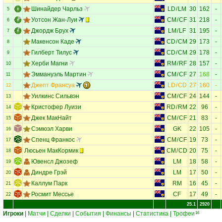
Шинайдер Чарльз
LD
/
LM
30
162
-
5
Уотсон Жан-Луи
CM
/
CF
31
218
-
6
Джордж Брух
LM
/
LF
31
195
-
7
Макенсон Каде
CD
/
CM
29
173
-
8
Гилберт Тилус
CD
/
CM
29
178
-
9
Херби Магни
RM
/
RF
28
157
-
10
Эммануэль Мартин
CM
/
CF
27
168
-
11
Джепт Франсуа
LD
/
CD
27
160
-
12
Уилкинс Сильвэн
CM
/
CF
24
144
-
13
Кристофер Луизи
RD
/
RM
22
96
-
14
Джек МакНайт
CM
/
CF
21
83
-
15
Сэмюэл Харви
GK
22
105
-
16
Спенц Франкос
CM
/
CF
19
73
-
17
Люсьен МакКормик
CM
/
CD
20
75
-
18
Ювенсл Джозеф
LM
18
58
-
19
Диндре Грэй
LM
17
50
-
20
Каллум Парк
RM
16
45
-
21
Росмит Мессье
CF
17
49
-
22
25.1
2920
Игроки
|
Матчи
|
Сделки
|
События
|
Финансы
|
Статистика
|
Трофеи
16