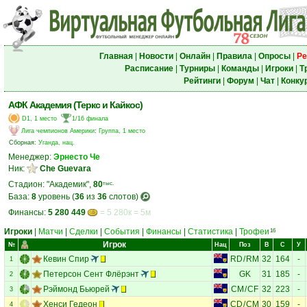
Главная
|
Новости
|
Онлайн
|
Правила
|
Опросы
|
Ре
Расписание
|
Турниры
|
Команды
|
Игроки
|
Т
Рейтинги
|
Форум
|
Чат
|
Конку
АФК Академия (Теркс и Кайкос)
D1, 1 место
1/16 финала
Лига чемпионов Америки
:
Группа, 1 место
Сборная:
Уганда, нац.
Менеджер:
Эрнесто Че
Ник:
Che Guevara
Стадион: "Академик",
80
тыс.
База:
8
уровень (
36
из
36
слотов)
Финансы:
5 280 449
= 5 280к = 5м
Игроки
|
Матчи
|
Сделки
|
События
|
Финансы
|
Статистика
|
Трофеи
16
Игрок
№
Нац
Поз
В
С
У
Кевин Спир
RD
/
RM
32
164
-
1
Петерсон Сент Флёрэнт
GK
31
185
-
2
Рэймонд Бьюрей
CM
/
CF
32
223
-
3
Хенси Гедеон
CD
/
CM
30
159
-
4