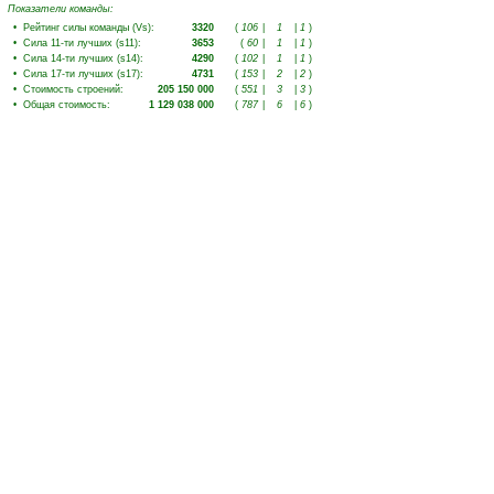
Показатели команды:
•
Рейтинг силы команды (Vs)
:
3320
(
106
|
1
|
1
)
•
Сила 11-ти лучших (s11)
:
3653
(
60
|
1
|
1
)
•
Сила 14-ти лучших (s14)
:
4290
(
102
|
1
|
1
)
•
Сила 17-ти лучших (s17)
:
4731
(
153
|
2
|
2
)
•
Стоимость строений
:
205 150 000
(
551
|
3
|
3
)
•
Общая стоимость
:
1 129 038 000
(
787
|
6
|
6
)