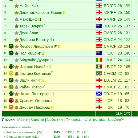
Майкл Кин
RD
/
CD
26
155
-
4
Доминик Кэлверт-Льюин
CF
/
RF
25
150
-
5
Макс Шиф
RM
/
RF
26
149
-
6
Тарек Эльрих
RD
/
RM
25
137
-
7
Деле Алли
CM
/
CD
26
131
-
8
Джаррад Брантуэйт
CD
/
CM
24
123
-
9
Йеспер Линдстрём
CM
/
CF
23
134
-
10
Пол Иццо
GK
23
140
-
11
Абдулайе Дукуре
LM
/
LF
24
144
-
12
Илиман Ндиайе
LF
/
CF
22
105
-
13
Густаво Коутинью
CF
/
CM
22
82
-
14
Эшли Янг
LD
/
LM
21
117
-
15
Райан Уотсон
CM
/
CF
21
82
-
16
Натан Паттерсон
CD
/
CM
19
85
-
17
Фрэнсис Окоронкво
CF
18
53
-
18
Джордж Пикфорд
GK
19
76
-
19
23.9
2470
Игроки
|
Матчи
|
Сделки
|
События
|
Финансы
|
Статистика
|
Трофеи
65
Показатели команды:
•
Рейтинг силы команды (Vs)
:
2915
(
430
|
13
|
11
)
•
Сила 11-ти лучших (s11)
:
3140
(
453
|
11
|
10
)