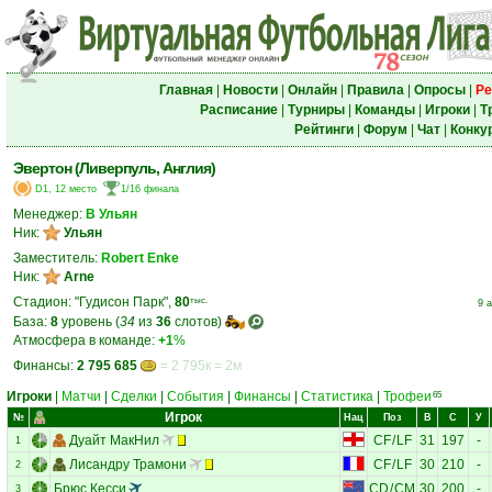
Главная
|
Новости
|
Онлайн
|
Правила
|
Опросы
|
Ре
Расписание
|
Турниры
|
Команды
|
Игроки
|
Т
Рейтинги
|
Форум
|
Чат
|
Конку
Эвертон (Ливерпуль, Англия)
D1, 12 место
1/16 финала
Менеджер:
В Ульян
Ник:
Ульян
Заместитель:
Robert Enke
Ник:
Arne
Стадион: "Гудисон Парк",
80
тыс.
9 
База:
8
уровень (
34
из
36
слотов)
Атмосфера в команде:
+1
%
Финансы:
2 795 685
= 2 795к = 2м
Игроки
|
Матчи
|
Сделки
|
События
|
Финансы
|
Статистика
|
Трофеи
65
Игрок
№
Нац
Поз
В
С
У
Дуайт МакНил
CF
/
LF
31
197
-
1
Лисандру Трамони
CF
/
LF
30
210
-
2
Брюс Кесси
CD
/
CM
30
200
-
3