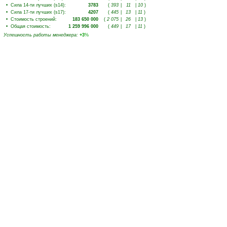
•
Сила 14-ти лучших (s14)
:
3783
(
393
|
11
|
10
)
•
Сила 17-ти лучших (s17)
:
4207
(
445
|
13
|
11
)
•
Стоимость строений
:
183 650 000
(
2 075
|
26
|
13
)
•
Общая стоимость
:
1 259 996 000
(
449
|
17
|
11
)
Успешность работы менеджера
:
+3
%