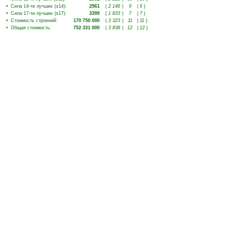
•
Сила 14-ти лучших (s14)
:
2961
(
2 146
|
9
|
9
)
•
Сила 17-ти лучших (s17)
:
3399
(
1 833
|
7
|
7
)
•
Стоимость строений
:
170 750 000
(
3 323
|
11
|
11
)
•
Общая стоимость
:
752 331 000
(
3 838
|
12
|
12
)