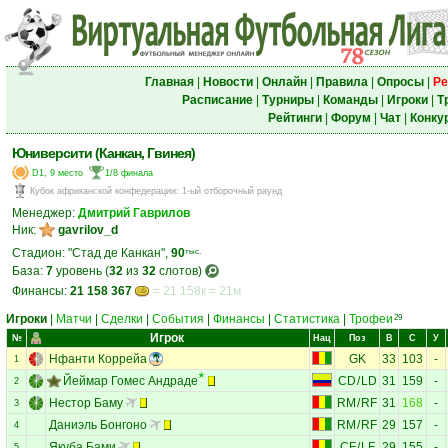
Главная
|
Новости
|
Онлайн
|
Правила
|
Опросы
|
Ре
Расписание
|
Турниры
|
Команды
|
Игроки
|
Т
Рейтинги
|
Форум
|
Чат
|
Конку
Юниверсити (Канкан, Гвинея)
D1, 9 место
1/8 финала
Кубок африканской конфедерации
:
1-ый отборочный раунд
Менеджер:
Дмитрий Гаврилов
Ник:
gavrilov_d
Стадион: "Стад де Канкан",
90
тыс.
База:
7
уровень (
32
из
32
слотов)
Финансы:
21 158 367
= 21 158к = 21м
Игроки
|
Матчи
|
Сделки
|
События
|
Финансы
|
Статистика
|
Трофеи
29
Игрок
№
Нац
Поз
В
С
У
Нфанти Коррейа
GK
33
103
-
1
Йеймар Гомес Андраде
CD
/
LD
31
159
-
2
Нестор Баму
RM
/
RF
31
168
-
3
Даниэль Бонгоно
RM
/
RF
29
157
-
4
Якуба Бами
CF
/
LF
29
155
-
5