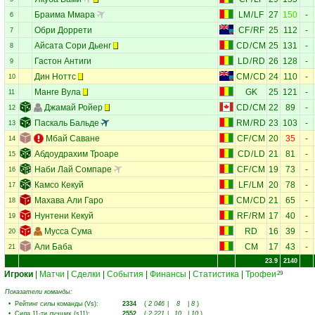
Браима Ммара
LM
/
LF
27
150
-
6
Обри Доррети
CF
/
RF
25
112
-
7
Айсата Сори Дьенг
CD
/
CM
25
131
-
8
Гастон Антиги
LD
/
RD
26
128
-
9
Дин Ноттс
CM
/
CD
24
110
-
10
Манге Вула
GK
25
121
-
11
Джамай Ройер
CD
/
CM
22
89
-
12
Паскаль Бальде
RM
/
RD
23
103
-
13
Мбай Саване
CF
/
CM
20
35
-
14
Абдоудрахим Троаре
CD
/
LD
21
81
-
15
Наби Лай Сомпаре
CF
/
CM
19
73
-
16
Камсо Кекуй
LF
/
LM
20
78
-
17
Махава Али Гаро
CM
/
CD
21
65
-
18
Нунтени Кекуй
RF
/
RM
17
40
-
19
Мусса Сума
RD
16
39
-
20
Али Баба
CM
17
43
-
21
23.9
2140
Игроки
|
Матчи
|
Сделки
|
События
|
Финансы
|
Статистика
|
Трофеи
29
Показатели команды:
•
Рейтинг силы команды (Vs)
:
2334
(
2 046
|
8
|
8
)
•
Сила 11-ти лучших (s11)
:
2552
(
2 221
|
10
|
10
)