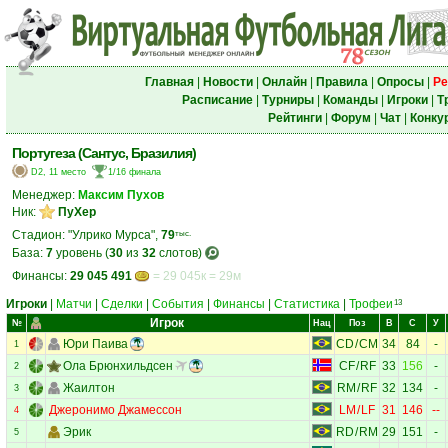
Главная
|
Новости
|
Онлайн
|
Правила
|
Опросы
|
Ре
Расписание
|
Турниры
|
Команды
|
Игроки
|
Т
Рейтинги
|
Форум
|
Чат
|
Конку
Португеза (Сантус, Бразилия)
D2, 11 место
1/16 финала
Менеджер:
Максим Пухов
Ник:
ПуХер
Стадион: "Улрико Мурса",
79
тыс.
База:
7
уровень (
30
из
32
слотов)
Финансы:
29 045 491
= 29 045к = 29м
Игроки
|
Матчи
|
Сделки
|
События
|
Финансы
|
Статистика
|
Трофеи
13
Игрок
№
Нац
Поз
В
С
У
Юри Паива
CD
/
CM
34
84
-
1
Ола Брюнхильдсен
CF
/
RF
33
156
-
2
Жаилтон
RM
/
RF
32
134
-
3
Джеронимо Джамессон
LM
/
LF
31
146
--
4
Эрик
RD
/
RM
29
151
-
5