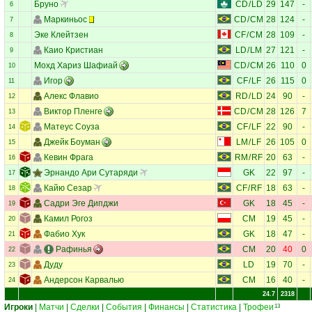
Бруно
CD
/
LD
29
147
-
6
Маркиньос
CD
/
CM
28
124
-
7
Эке Клейтзен
CF
/
CM
28
109
-
8
Каио Кристиан
LD
/
LM
27
121
-
9
Мохд Хариз Шафиай
CD
/
CM
26
110
0
10
Игор
CF
/
LF
26
115
0
11
Алекс Флавио
RD
/
LD
24
90
-
12
Виктор Пленге
CD
/
CM
28
126
7
13
Матеус Соуза
CF
/
LF
22
90
-
14
Джейк Боуман
LM
/
LF
26
105
0
15
Кевин Фрага
RM
/
RF
20
63
-
16
Эрнандо Ари Сутаряди
GK
22
97
-
17
Кайю Сезар
CF
/
RF
18
63
-
18
Садри Эге Дипджи
GK
18
45
-
19
Камил Рогоз
CM
19
45
-
20
Фабио Хук
GK
18
47
-
21
Рафинья
CM
20
40
0
22
Дуду
LD
19
70
-
23
Андерсон Карвалью
CM
16
40
-
24
24.7
2318
Игроки
|
Матчи
|
Сделки
|
События
|
Финансы
|
Статистика
|
Трофеи
13