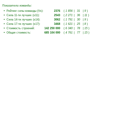
Показатели команды:
•
Рейтинг силы команды (Vs)
:
2376
(
1 856
|
31
|
9
)
•
Сила 11-ти лучших (s11)
:
2543
(
2 271
|
36
|
11
)
•
Сила 14-ти лучших (s14)
:
3062
(
1 791
|
30
|
9
)
•
Сила 17-ти лучших (s17)
:
3468
(
1 621
|
25
|
8
)
•
Стоимость строений
:
142 250 000
(
6 340
|
78
|
15
)
•
Общая стоимость
:
685 104 000
(
4 761
|
77
|
15
)