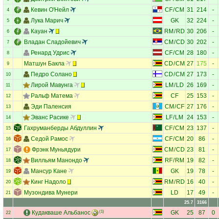
Кевин О'Нейл
CF
/
CM
31
214
-
4
Лука Марич
GK
32
224
-
5
Кауан
RM
/
RD
30
206
-
6
Владан Сладойевич
CM
/
CD
30
202
-
7
Ренард Удрис
CF
/
CM
28
180
-
8
Матшун Бакла
CD
/
CM
27
175
-
9
Педро Солано
CD
/
CM
27
173
-
10
Лирой Мавунга
LM
/
LD
26
169
-
11
Ральф Матема
CF
25
153
-
12
Эди Паленсия
CM
/
CF
27
176
-
13
Эванс Расике
LF
/
LM
24
153
-
14
Гахруманберды Абдуллин
CF
/
CM
23
137
-
15
Седой Рамос
CF
/
CM
20
86
-
16
Фрэнк Муньядури
CM
/
CD
23
81
-
17
Вилльям Манондо
RF
/
RM
19
82
-
18
Мансур Кане
GK
19
78
-
19
Кинг Надоло
RM
/
RD
16
40
-
20
Музондива Мунери
LD
17
49
-
21
25.7
3166
Кудакваше Альбанос
(1)
GK
25
87
0
22