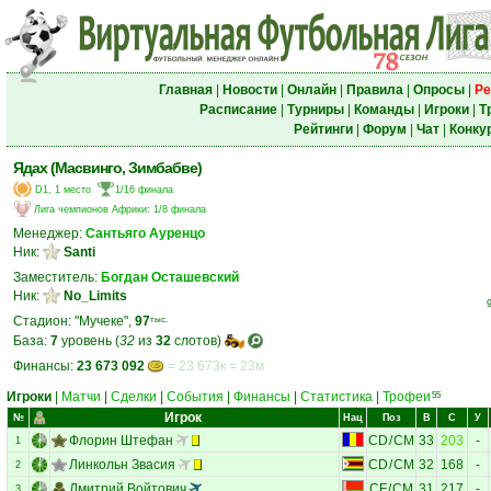
Главная
|
Новости
|
Онлайн
|
Правила
|
Опросы
|
Ре
Расписание
|
Турниры
|
Команды
|
Игроки
|
Т
Рейтинги
|
Форум
|
Чат
|
Конку
Ядах (Масвинго, Зимбабве)
D1, 1 место
1/16 финала
Лига чемпионов Африки
:
1/8 финала
Менеджер:
Сантьяго Ауренцо
Ник:
Santi
Заместитель:
Богдан Осташевский
Ник:
No_Limits
Стадион: "Мучеке",
97
тыс.
База:
7
уровень (
32
из
32
слотов)
Финансы:
23 673 092
= 23 673к = 23м
Игроки
|
Матчи
|
Сделки
|
События
|
Финансы
|
Статистика
|
Трофеи
55
Игрок
№
Нац
Поз
В
С
У
Флорин Штефан
CD
/
CM
33
203
-
1
Линкольн Звасия
CD
/
CM
32
168
-
2
Дмитрий Войтович
CF
/
CM
31
217
-
3