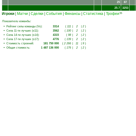
25
87
25.7
3253
Игроки
|
Матчи
|
Сделки
|
События
|
Финансы
|
Статистика
|
Трофеи
55
Показатели команды:
•
Рейтинг силы команды (Vs)
:
3314
(
111
|
2
|
2
)
•
Сила 11-ти лучших (s11)
:
3562
(
100
|
2
|
2
)
•
Сила 14-ти лучших (s14)
:
4315
(
98
|
2
|
2
)
•
Сила 17-ти лучших (s17)
:
4776
(
139
|
2
|
2
)
•
Стоимость строений
:
181 750 000
(
2 266
|
11
|
9
)
•
Общая стоимость
:
1 487 136 000
(
176
|
2
|
2
)