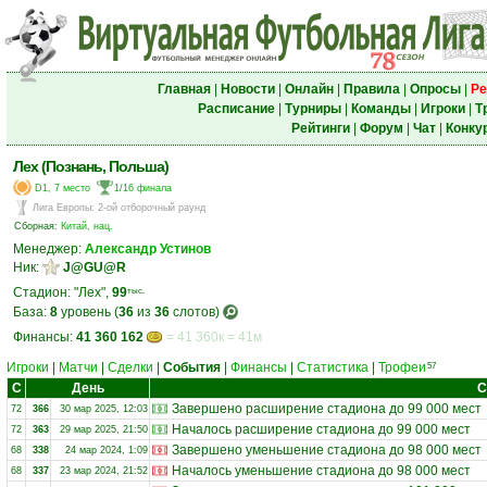
Главная
|
Новости
|
Онлайн
|
Правила
|
Опросы
|
Ре
Расписание
|
Турниры
|
Команды
|
Игроки
|
Т
Рейтинги
|
Форум
|
Чат
|
Конку
Лех (Познань, Польша)
D1, 7 место
1/16 финала
Лига Европы
:
2-ой отборочный раунд
Сборная:
Китай, нац.
Менеджер:
Александр Устинов
Ник:
J@GU@R
Стадион: "Лех",
99
тыс.
База:
8
уровень (
36
из
36
слотов)
Финансы:
41 360 162
= 41 360к = 41м
Игроки
|
Матчи
|
Сделки
|
События
|
Финансы
|
Статистика
|
Трофеи
57
С
День
С
Завершено расширение стадиона до 99 000 мест
72
366
30 мар 2025, 12:03
Началось расширение стадиона до 99 000 мест
72
363
29 мар 2025, 21:50
Завершено уменьшение стадиона до 98 000 мест
68
338
24 мар 2024, 1:09
Началось уменьшение стадиона до 98 000 мест
68
337
23 мар 2024, 21:52