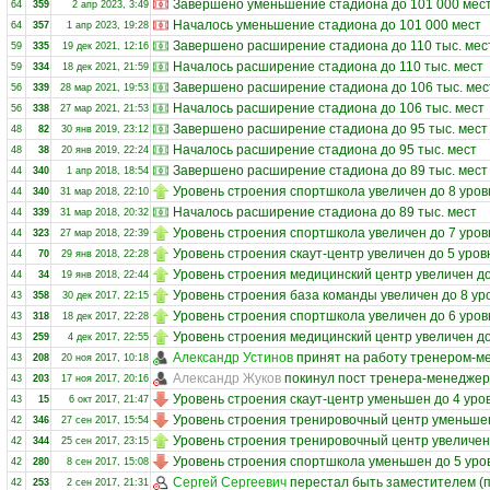
Завершено уменьшение стадиона до 101 000 мес
64
359
2 апр 2023, 3:49
Началось уменьшение стадиона до 101 000 мест
64
357
1 апр 2023, 19:28
Завершено расширение стадиона до 110 тыс. мес
59
335
19 дек 2021, 12:16
Началось расширение стадиона до 110 тыс. мест
59
334
18 дек 2021, 21:59
Завершено расширение стадиона до 106 тыс. мес
56
339
28 мар 2021, 19:53
Началось расширение стадиона до 106 тыс. мест
56
338
27 мар 2021, 21:53
Завершено расширение стадиона до 95 тыс. мест
48
82
30 янв 2019, 23:12
Началось расширение стадиона до 95 тыс. мест
48
38
20 янв 2019, 22:24
Завершено расширение стадиона до 89 тыс. мест
44
340
1 апр 2018, 18:54
Уровень строения спортшкола увеличен до 8 уров
44
340
31 мар 2018, 22:10
Началось расширение стадиона до 89 тыс. мест
44
339
31 мар 2018, 20:32
Уровень строения спортшкола увеличен до 7 уров
44
323
27 мар 2018, 22:39
Уровень строения скаут-центр увеличен до 5 уров
44
70
29 янв 2018, 22:28
Уровень строения медицинский центр увеличен до
44
34
19 янв 2018, 22:44
Уровень строения база команды увеличен до 8 ур
43
358
30 дек 2017, 22:15
Уровень строения спортшкола увеличен до 6 уров
43
318
18 дек 2017, 22:28
Уровень строения медицинский центр увеличен до
43
259
4 дек 2017, 22:55
Александр Устинов
принят на работу тренером-м
43
208
20 ноя 2017, 10:18
Александр Жуков
покинул пост тренера-менедже
43
203
17 ноя 2017, 20:16
Уровень строения скаут-центр уменьшен до 4 уро
43
15
6 окт 2017, 21:47
Уровень строения тренировочный центр уменьшен
42
346
27 сен 2017, 15:54
Уровень строения тренировочный центр увеличен
42
344
25 сен 2017, 23:15
Уровень строения спортшкола уменьшен до 5 уро
42
280
8 сен 2017, 15:08
Сергей Сергеевич
перестал быть заместителем (
42
253
2 сен 2017, 21:31