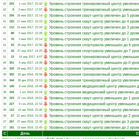
Уровень строения тренировочный центр увеличен
42
253
1 сен 2017, 22:42
Уровень строения тренировочный центр уменьшен
42
5
3 июл 2017, 17:07
Уровень строения скаут-центр увеличен до 5 уров
41
204
26 мая 2017, 22:14
Уровень строения скаут-центр увеличен до 4 уров
41
152
17 мая 2017, 22:15
Уровень строения скаут-центр увеличен до 3 уров
41
112
10 мая 2017, 22:18
Уровень строения скаут-центр увеличен до 2 уров
41
88
5 мая 2017, 22:26
Уровень строения скаут-центр увеличен до 1 уров
41
76
3 мая 2017, 22:14
Уровень строения спортшкола уменьшен до 6 уро
41
53
28 апр 2017, 22:56
Уровень строения спортшкола уменьшен до 7 уро
41
43
27 апр 2017, 14:25
Уровень строения тренировочный центр уменьшен
41
15
14 апр 2017, 4:07
Уровень строения скаут-центр уменьшен до 0 уро
40
351
4 апр 2017, 14:36
Уровень строения тренировочный центр увеличен
40
329
29 мар 2017, 22:22
Уровень строения тренировочный центр уменьшен
39
352
30 дек 2016, 20:56
Уровень строения тренировочный центр увеличен
39
344
26 дек 2016, 23:13
Уровень строения медицинский центр уменьшен д
39
140
8 ноя 2016, 16:48
Уровень строения медицинский центр увеличен до
38
334
1 окт 2016, 22:19
Уровень строения скаут-центр уменьшен до 1 уро
38
315
27 сен 2016, 16:01
Уровень строения медицинский центр уменьшен д
38
227
6 сен 2016, 21:52
Уровень строения тренировочный центр увеличен
38
112
10 авг 2016, 22:40
Уровень строения скаут-центр уменьшен до 2 уро
38
27
22 июл 2016, 15:32
Уровень строения скаут-центр увеличен до 3 уров
37
207
27 мая 2016, 22:30
Уровень строения скаут-центр увеличен до 2 уров
37
181
23 мая 2016, 22:45
С
День
С
57