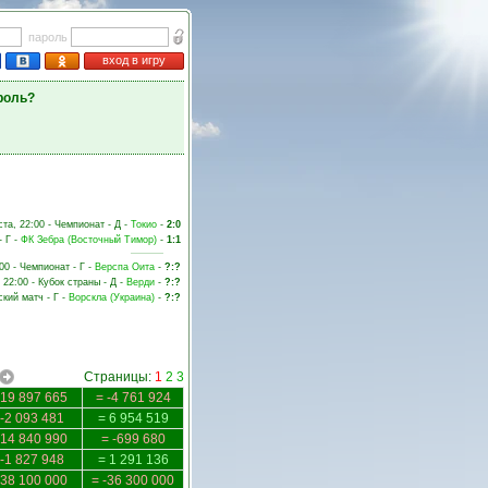
пароль
вход в игру
роль?
ста, 22:00 - Чемпионат - Д -
Токио
-
2:0
- Г -
ФК Зебра (Восточный Тимор)
-
1:1
00 - Чемпионат - Г -
Верспа Оита
-
?:?
 22:00 - Кубок страны - Д -
Верди
-
?:?
ский матч - Г -
Ворскла (Украина)
-
?:?
Страницы:
1
2
3
-19 897 665
= -4 761 924
-2 093 481
= 6 954 519
-14 840 990
= -699 680
-1 827 948
= 1 291 136
-38 100 000
= -36 300 000