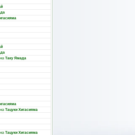
ай
ада
игасияма
ай
ада
ока
Таку Ямада
игасияма
ока
Тацуки Хигасияма
ока
Тацуки Хигасияма