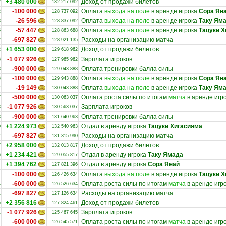
+3 480 000
Доход от продажи билетов
2
132 217 092
-100 000
Оплата
выхода на поле
в аренде игрока
Сора Ян
2
128 737 092
-26 596
Оплата
выхода на поле
в аренде игрока
Таку Ям
8
128 837 092
-57 447
Оплата
выхода на поле
в аренде игрока
Тацуки Х
5
128 863 688
-697 827
Расходы на организацию матча
2
128 921 135
+1 653 000
Доход от продажи билетов
2
129 618 962
-1 077 926
Зарплата игроков
8
127 965 962
-900 000
Оплата тренировки балла силы
8
129 043 888
-100 000
Оплата
выхода на поле
в аренде игрока
Сора Ян
8
129 943 888
-19 149
Оплата
выхода на поле
в аренде игрока
Таку Ям
7
130 043 888
-500 000
Оплата роста силы по итогам
матча
в аренде игр
7
130 063 037
-1 077 926
Зарплата игроков
3
130 563 037
-900 000
Оплата тренировки балла силы
3
131 640 963
+1 224 973
Отдал в аренду игрока
Тацуки Хигасияма
0
132 540 963
-697 827
Расходы на организацию матча
7
131 315 990
+2 958 000
Доход от продажи билетов
7
132 013 817
+1 234 421
Отдал в аренду игрока
Таку Ямада
6
129 055 817
+1 394 762
Отдал в аренду игрока
Сора Янай
4
127 821 396
-100 000
Оплата
выхода на поле
в аренде игрока
Тацуки Х
4
126 426 634
-600 000
Оплата роста силы по итогам
матча
в аренде игр
4
126 526 634
-697 827
Расходы на организацию матча
1
127 126 634
+2 356 816
Доход от продажи билетов
5
127 824 461
-1 077 926
Зарплата игроков
1
125 467 645
-600 000
Оплата роста силы по итогам
матча
в аренде игр
1
126 545 571