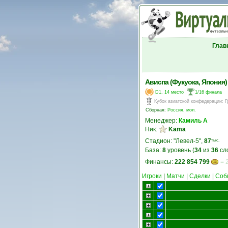
Глав
Ависпа (Фукуока, Япония)
D1, 14 место
1/16 финала
Кубок азиатской конфедерации
:
Г
Сборная:
Россия, мол.
Менеджер:
Камиль А
Ник:
Kama
Стадион: "Левел-5",
87
тыс.
База:
8
уровень (
34
из
36
сл
Финансы:
222 854 799
= 
Игроки
|
Матчи
|
Сделки
|
Соб