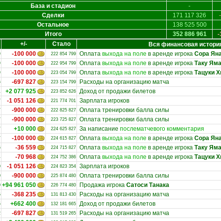
База и стадион
-
Сделки
171 117 326
Остальное
138 525 500
Итого
352 886 961
-
+/-
Стало
Вся финансовая истори
-100 000
Оплата
выхода на поле
в аренде игрока
Сора Ян
9
222 854 799
-100 000
Оплата
выхода на поле
в аренде игрока
Таку Ям
9
222 954 799
-100 000
Оплата
выхода на поле
в аренде игрока
Тацуки Х
9
223 054 799
-697 827
Расходы на организацию матча
6
223 154 799
+2 077 925
Доход от продажи билетов
1
223 852 626
-1 051 126
Зарплата игроков
7
221 774 701
-900 000
Оплата тренировки балла силы
7
222 825 827
-900 000
Оплата тренировки балла силы
7
223 725 827
+10 000
За написание
послематчевого комментария
7
224 625 827
-100 000
Оплата
выхода на поле
в аренде игрока
Сора Ян
7
224 615 827
-36 559
Оплата
выхода на поле
в аренде игрока
Таку Ям
6
224 715 827
-70 968
Оплата
выхода на поле
в аренде игрока
Тацуки Х
4
224 752 386
-1 051 126
Зарплата игроков
0
224 823 354
-900 000
Оплата тренировки балла силы
0
225 874 480
+94 961 050
Продажа игрока
Сатоси Танака
0
226 774 480
-368 235
Расходы на организацию матча
5
131 813 430
+662 400
Доход от продажи билетов
5
132 181 665
-697 827
Расходы на организацию матча
2
131 519 265