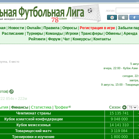
логин
ная
|
Новости
|
Онлайн
|
Правила
|
Опросы
|
Регистрация в игре
|
Забыли па
Расписание
|
Турниры
|
Команды
|
Игроки
|
Трансферы
|
Обмены
|
Аренда
Рейтинги
|
Форум
|
Чат
|
Конкурсы
|
Контакты
руппа, 4 место
5 авгу
вчера, 22:00 - Кубок Азии 
сегодня, 22:
завтра,
9 августа, 15:00 - Товарище
отов)
222 854к = 222м
ытия
|
Финансы
|
Статистика
|
Трофеи
Сезон:
40
Чемпионат страны
15 135 741
Кубок азиатской конфедерации
9 048 000
Кубок межсезонья
14 141 310
Товарищеский матч
3 119 084
Тренировки и изучение
1 800 000