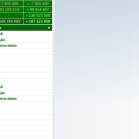
-7 800 000
= -7 800 000
-81 202 919
= 89 914 407
-
= 138 525 500
165 763 003
= 187 123 958
я
ай
ада
игасияма
ай
ада
игасияма