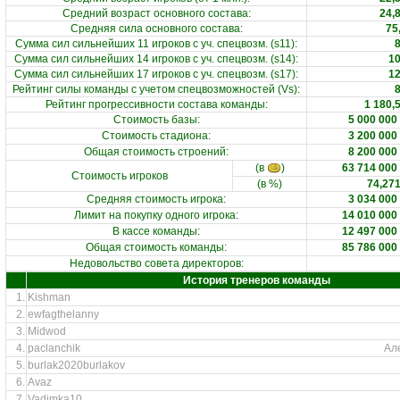
Средний возраст основного состава
:
24,
Средняя сила основного состава
:
75
Сумма сил сильнейших 11 игроков с уч. спецвозм. (s11)
:
Сумма сил сильнейших 14 игроков с уч. спецвозм. (s14)
:
1
Сумма сил сильнейших 17 игроков с уч. спецвозм. (s17)
:
1
Рейтинг силы команды с учетом спецвозможностей (Vs)
:
Рейтинг прогрессивности состава команды
:
1 180,
Стоимость базы
:
5 000 000
Стоимость стадиона
:
3 200 000
Общая стоимость строений
:
8 200 000
(в
)
63 714 000
Стоимость игроков
(в %)
74,27
Средняя стоимость игрока
:
3 034 000
Лимит на покупку одного игрока
:
14 010 000
В кассе команды
:
12 497 000
Общая стоимость команды
:
85 786 000
Недовольство совета директоров:
История тренеров команды
1.
Kishman
2.
ewfagthelanny
3.
Midwod
4.
paclanchik
Ал
5.
burlak2020burlakov
6.
Avaz
7.
Vadimka10