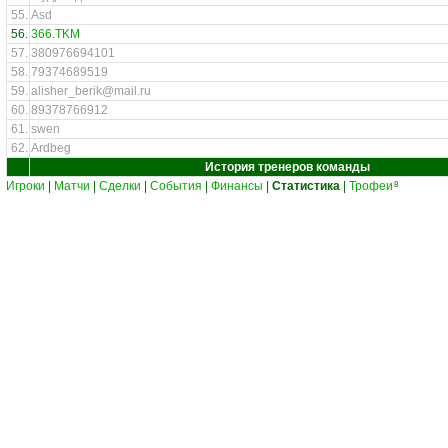
55.
Asd
56.
366.TKM
57.
380976694101
58.
79374689519
59.
alisher_berik@mail.ru
60.
89378766912
61.
swen
62.
Ardbeg
История тренеров команды
Игроки
|
Матчи
|
Сделки
|
События
|
Финансы
|
Статистика
|
Трофеи
8