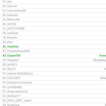
31.
ilya
32.
Samvel
33.
папа римский
34.
Kakuboi
35.
Milonchik
36.
SATAN
37.
id475743996
38.
saifullqx
39.
Kravets
40.
Иво
41.
GetoDac
42.
PyramidHead666
43.
KasperOK
Алек
44.
Tajagent
Мухамма
45.
grin623
46.
Alex.K
А
47.
malina-8686@bk.ru
48.
01071927
Мак
49.
Ersultan.Erzhanuly
50.
саняфифа
51.
dnepropetrovsk
52.
Bezhan77
53.
Dima_1997_super
54.
Мудроид