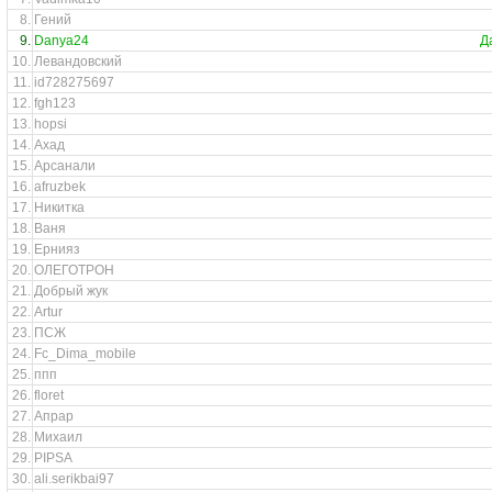
8.
Гений
9.
Danya24
Д
10.
Левандовский
11.
id728275697
12.
fgh123
13.
hopsi
14.
Ахад
15.
Арсанали
16.
afruzbek
17.
Никитка
18.
Ваня
19.
Ернияз
20.
ОЛЕГОТРОН
21.
Добрый жук
22.
Artur
23.
ПСЖ
24.
Fc_Dima_mobile
25.
ппп
26.
floret
27.
Апрар
28.
Михаил
29.
PIPSA
30.
ali.serikbai97