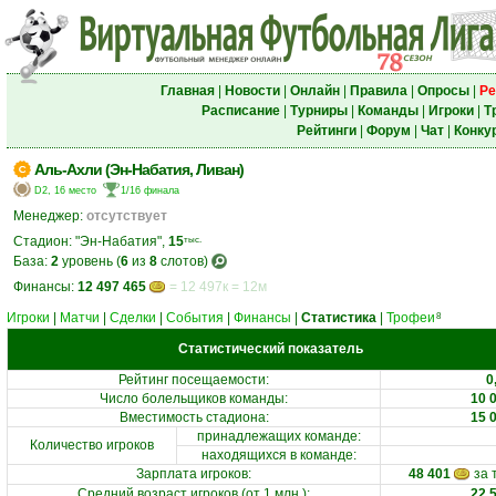
Главная
|
Новости
|
Онлайн
|
Правила
|
Опросы
|
Ре
Расписание
|
Турниры
|
Команды
|
Игроки
|
Т
Рейтинги
|
Форум
|
Чат
|
Конку
Аль-Ахли (Эн-Набатия, Ливан)
D2, 16 место
1/16 финала
Менеджер:
отсутствует
Стадион: "Эн-Набатия",
15
тыс.
База:
2
уровень (
6
из
8
слотов)
Финансы:
12 497 465
= 12 497к = 12м
Игроки
|
Матчи
|
Сделки
|
События
|
Финансы
|
Статистика
|
Трофеи
8
Статистический показатель
Рейтинг посещаемости
:
0
Число болельщиков команды:
10 
Вместимость стадиона
:
15 
принадлежащих команде
:
Количество игроков
находящихся в команде
:
Зарплата игроков
:
48 401
за 
Средний возраст игроков (от 1 млн.)
:
22,