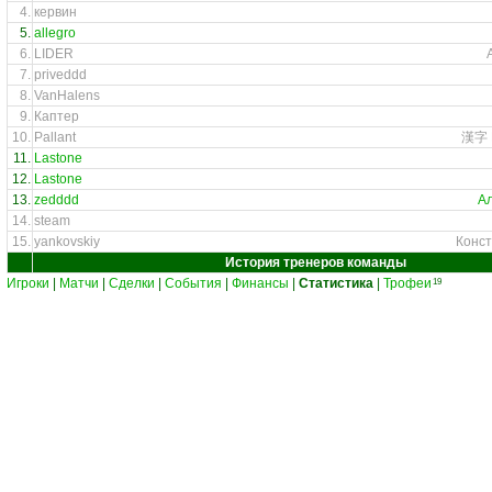
4.
кервин
5.
allegro
6.
LIDER
7.
priveddd
8.
VanHalens
9.
Каптер
10.
Pallant
漢字 D
11.
Lastone
12.
Lastone
13.
zedddd
Ал
14.
steam
15.
yankovskiy
Конст
История тренеров команды
Игроки
|
Матчи
|
Сделки
|
События
|
Финансы
|
Статистика
|
Трофеи
19