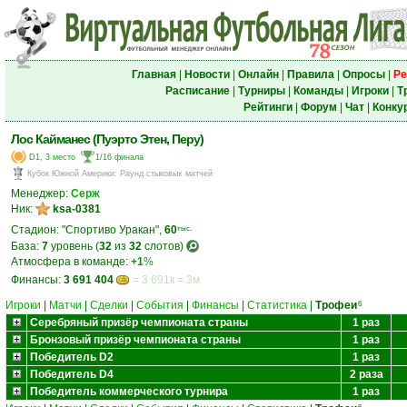
Главная
|
Новости
|
Онлайн
|
Правила
|
Опросы
|
Ре
Расписание
|
Турниры
|
Команды
|
Игроки
|
Т
Рейтинги
|
Форум
|
Чат
|
Конку
Лос Кайманес (Пуэрто Этен, Перу)
D1, 3 место
1/16 финала
Кубок Южной Америки
:
Раунд стыковых матчей
Менеджер:
Серж
Ник:
ksa-0381
Стадион: "Спортиво Уракан",
60
тыс.
База:
7
уровень (
32
из
32
слотов)
Атмосфера в команде:
+1
%
Финансы:
3 691 404
= 3 691к = 3м
Игроки
|
Матчи
|
Сделки
|
События
|
Финансы
|
Статистика
|
Трофеи
6
Серебряный призёр чемпионата страны
1 раз
Бронзовый призёр чемпионата страны
1 раз
Победитель D2
1 раз
Победитель D4
2 раза
Победитель коммерческого турнира
1 раз