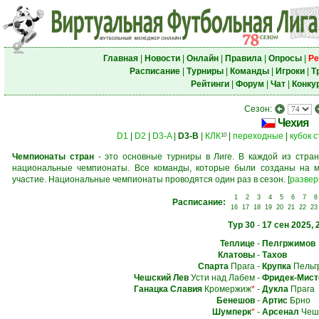
Главная
|
Новости
|
Онлайн
|
Правила
|
Опросы
|
Ре
Расписание
|
Турниры
|
Команды
|
Игроки
|
Т
Рейтинги
|
Форум
|
Чат
|
Конку
Сезон:
Чехия
D1
|
D2
|
D3-A
|
D3-B
|
КЛК
|
переходные
|
кубок 
10
Чемпионаты стран
- это основные турниры в Лиге. В каждой из стран
национальные чемпионаты. Все команды, которые были созданы на м
участие. Национальные чемпионаты проводятся один раз в сезон.
[
развер
1
2
3
4
5
6
7
8
Расписание:
16
17
18
19
20
21
22
23
Тур 30
-
17 сен 2025, 
Теплице
-
Пелгржимов
Клатовы
-
Тахов
Спарта
Прага
-
Крупка
Пельг
Чешский Лев
Усти над Лабем
-
Фридек-Мист
Ганацка Славия
Кромержиж
*
-
Дукла
Прага
Бенешов
-
Артис
Брно
Шумперк
*
-
Арсенал
Чешс