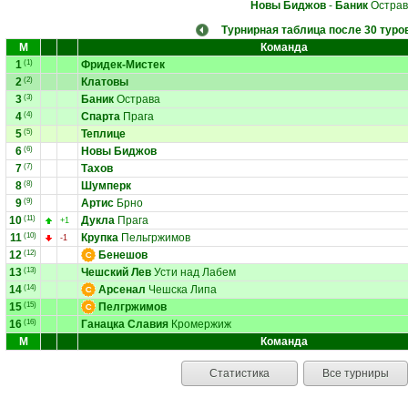
Новы Биджов
-
Баник
Острав
Турнирная таблица после 30 туро
М
Команда
1
(1)
Фридек-Мистек
2
(2)
Клатовы
3
(3)
Баник
Острава
4
(4)
Спарта
Прага
5
(5)
Теплице
6
(6)
Новы Биджов
7
(7)
Тахов
8
(8)
Шумперк
9
(9)
Артис
Брно
10
(11)
Дукла
Прага
+1
11
(10)
Крупка
Пельгржимов
-1
12
(12)
Бенешов
13
(13)
Чешский Лев
Усти над Лабем
14
(14)
Арсенал
Чешска Липа
15
(15)
Пелгржимов
16
(16)
Ганацка Славия
Кромержиж
М
Команда
Статистика
Все турниры