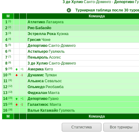
3 де Хулио
Санто-Доминго
-
Депортиво
Гу
Турнирная таблица после 30 туро
М
Команда
1
(1)
Атлетико
Латакунга
2
(2)
Рио Бабаойо
3
(3)
Эстрелла Роха
Куэнка
4
(4)
Гресия
Чоне
5
(5)
Депортиво
Санто-Доминго
6
(6)
Астильеро
Гуаякиль
7
(7)
Пеньяроль
Асогес
8
(8)
3 де Хулио
Санто-Доминго
9
(10)
Америка
Кито
+1
10
(9)
Дунамис
Тулкан
-1
11
(11)
Альанса
Севальос
12
(12)
Ольмедо
Риобамба
13
(13)
Фиджалан
Манта
14
(15)
Депортиво
Гуано
+1
15
(14)
Галактикос
Манта
-1
16
(16)
Валье Катамайо
Гуаякиль
М
Команда
Статистика
Все турниры