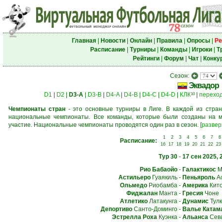
Главная
|
Новости
|
Онлайн
|
Правила
|
Опросы
|
Ре
Расписание
|
Турниры
|
Команды
|
Игроки
|
Т
Рейтинги
|
Форум
|
Чат
|
Конку
Сезон:
Эквадор
D1
|
D2
|
D3-A
|
D3-B
|
D4-A
|
D4-B
|
D4-C
|
D4-D
|
КЛК
|
перехо
10
Чемпионаты стран
- это основные турниры в Лиге. В каждой из стран
национальные чемпионаты. Все команды, которые были созданы на м
участие. Национальные чемпионаты проводятся один раз в сезон.
[
развер
1
2
3
4
5
6
7
8
Расписание:
16
17
18
19
20
21
22
23
Тур 30
-
17 сен 2025, 
Рио Бабаойо
-
Галактикос
М
Астильеро
Гуаякиль
-
Пеньяроль
Ас
Ольмедо
Риобамба
-
Америка
Кит
Фиджалан
Манта
-
Гресия
Чоне
Атлетико
Латакунга
-
Дунамис
Тулк
Депортиво
Санто-Доминго
-
Валье Катам
Эстрелла Роха
Куэнка
-
Альанса
Сев