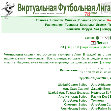
Главная
|
Новости
|
Онлайн
|
Правила
|
Опросы
|
Ре
Расписание
|
Турниры
|
Команды
|
Игроки
|
Т
Рейтинги
|
Форум
|
Чат
|
Конку
Сезон:
Ливан
D1
|
D2
|
КЛК
|
переходные
|
кубок 
6
Чемпионаты стран
- это основные турниры в Лиге. В каждой из стран
национальные чемпионаты. Все команды, которые были созданы на м
участие. Национальные чемпионаты проводятся один раз в сезон.
[
развер
1
2
3
4
5
6
7
8
Расписание:
16
17
18
19
20
21
22
23
Тур 30
-
10 дек 2025, 
Шабаб Сахел
Бейрут
-
Аль-Аббасие
Аль-Охва
Хараеб
-
Джвайя
Бинт
Шабаб Аль-Газиех
Джазьех
-
Неджмех
Бей
Аль-Иттихад
Бейрут
-
Расинг Клуб
Б
Аль-Ахед
Бейрут
-
Триполи
Спортинг
Бейрут
-
Аль-Ахли
Са
Аль-Иршад
Бейрут
-
Аль-Райян
Бе