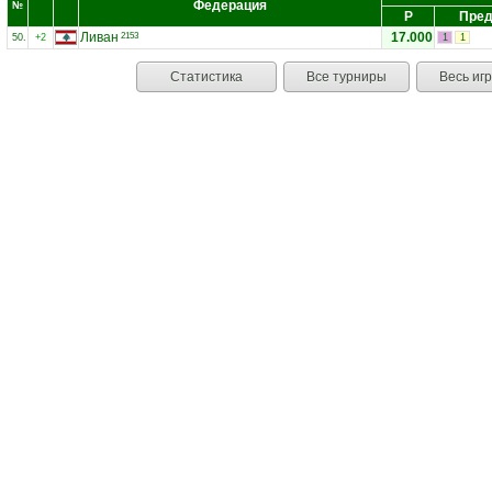
Федерация
№
Р
Пред
Ливан
17.000
2153
50.
+2
1
1
Статистика
Все турниры
Весь иг