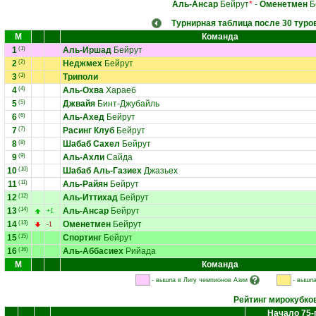
Аль-Ансар
Бейрут
*
-
Оменетмен
Б
Турнирная таблица после 30 туро
М
Команда
1
(1)
Аль-Иршад
Бейрут
2
(2)
Неджмех
Бейрут
3
(3)
Триполи
4
(4)
Аль-Охва
Хараеб
5
(5)
Джвайя
Бинт-Джубайль
6
(6)
Аль-Ахед
Бейрут
7
(7)
Расинг Клуб
Бейрут
8
(8)
Шабаб Сахел
Бейрут
9
(9)
Аль-Ахли
Сайда
10
(10)
Шабаб Аль-Газиех
Джазьех
11
(11)
Аль-Райян
Бейрут
12
(12)
Аль-Иттихад
Бейрут
13
(14)
Аль-Ансар
Бейрут
+1
14
(13)
Оменетмен
Бейрут
-1
15
(15)
Спортинг
Бейрут
16
(16)
Аль-Аббасиех
Рийада
М
Команда
- вышла в Лигу чемпионов Азии
- вышла
Рейтинг мирокубко
Начало 75-