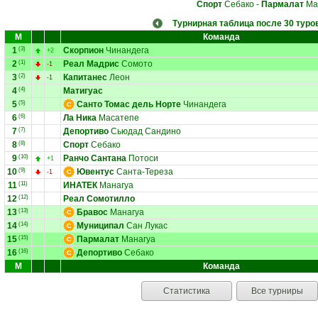
Спорт
Себако
-
Пармалат
Ма
Турнирная таблица после 30 туро
М
Команда
1
(3)
Скорпион
Чинандега
+2
2
(1)
Реал Мадрис
Сомото
-1
3
(2)
Капитанес
Леон
-1
4
(4)
Матигуас
5
(5)
Санто Томас дель Норте
Чинандега
6
(6)
Ла Ника
Масатепе
7
(7)
Депортиво
Сьюдад Сандино
8
(8)
Спорт
Себако
9
(10)
Ранчо Сантана
Потоси
+1
10
(9)
Ювентус
Санта-Тереза
-1
11
(11)
ИНАТЕК
Манагуа
12
(12)
Реал Сомотилло
13
(13)
Бравос
Манагуа
14
(14)
Муниципал
Сан Лукас
15
(15)
Пармалат
Манагуа
16
(16)
Депортиво
Себако
М
Команда
Статистика
Все турниры