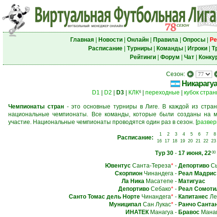
Главная
|
Новости
|
Онлайн
|
Правила
|
Опросы
|
Ре
Расписание
|
Турниры
|
Команды
|
Игроки
|
Т
Рейтинги
|
Форум
|
Чат
|
Конку
Сезон:
Никарагу
D1
|
D2
|
D3
|
КЛК
|
переходные
|
кубок стра
6
Чемпионаты стран
- это основные турниры в Лиге. В каждой из стран
национальные чемпионаты. Все команды, которые были созданы на м
участие. Национальные чемпионаты проводятся один раз в сезон.
[
развер
1
2
3
4
5
6
7
8
Расписание:
16
17
18
19
20
21
22
23
Тур 30
-
17 июня, 22
00
Ювентус
Санта-Тереза
*
-
Депортиво
Сь
Скорпион
Чинандега
-
Реал Мадрис
Ла Ника
Масатепе
-
Матигуас
Депортиво
Себако
*
-
Реал Сомоти
Санто Томас дель Норте
Чинандега
*
-
Капитанес
Ле
Муниципал
Сан Лукас
*
-
Ранчо Санта
ИНАТЕК
Манагуа
-
Бравос
Манаг