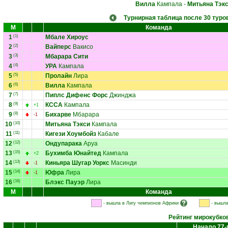
Вилла
Кампала
-
Митьяна Тэк
Турнирная таблица после 30 туро
М
Команда
1
(1)
Мбале Хироус
2
(2)
Вайперс
Вакисо
3
(3)
Мбарара Сити
4
(4)
УРА
Кампала
5
(5)
Пролайн
Лира
6
(6)
Вилла
Кампала
7
(7)
Пиплс Дифенс Форс
Джинджа
8
(9)
КССА
Кампала
+1
9
(8)
Бихарве
Мбарара
-1
10
(10)
Митьяна Тэкси
Кампала
11
(11)
Кигези Хоумбойз
Кабале
12
(12)
Ондупарака
Аруа
13
(15)
Бухимба Юнайтед
Кампала
+2
14
(13)
Киньяра Шугар Уоркс
Масинди
-1
15
(14)
Юфра
Лира
-1
16
(16)
Блэкс Пауэр
Лира
М
Команда
- вышла в Лигу чемпионов Африки
- вышла
Рейтинг мирокубко
Начало 77-