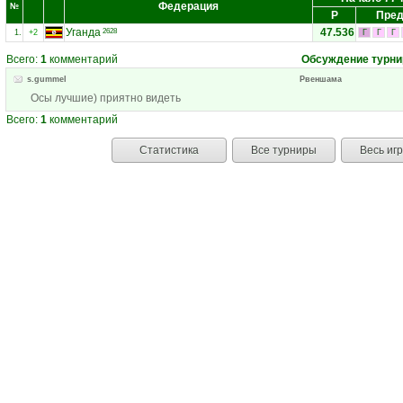
Федерация
№
Р
Пред
Уганда
47.536
2628
1.
+2
Г
Г
Г
Всего:
1
комментарий
Обсуждение турни
s.gummel
Рвеншама
Осы лучшие) приятно видеть
Всего:
1
комментарий
Статистика
Все турниры
Весь иг