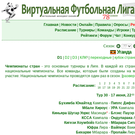
Главная
|
Новости
|
Онлайн
|
Правила
|
Опросы
|
Ре
Расписание
|
Турниры
|
Команды
|
Игроки
|
Т
Рейтинги
|
Форум
|
Чат
|
Конку
Сезон:
Уганда
D1
|
D2
|
D3
|
КЛК
|
переходные
|
кубок стра
6
Чемпионаты стран
- это основные турниры в Лиге. В каждой из стран
национальные чемпионаты. Все команды, которые были созданы на м
участие. Национальные чемпионаты проводятся один раз в сезон.
[
развер
1
2
3
4
5
6
7
8
Расписание:
16
17
18
19
20
21
22
23
Тур 30
-
17 июня, 22
00
Бухимба Юнайтед
Кампала
-
Пиплс Дифен
Мбале Хироус
-
УРА
Кампала
Киньяра Шугар Уоркс
Масинди
*
-
Блэкс Пауэр
КССА
Кампала
-
Ондупарака
А
Кигези Хоумбойз
Кабале
-
Мбарара Сит
Юфра
Лира
-
Вайперс
Ваки
Бихарве
Мбарара
-
Пролайн
Лир