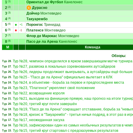
1
(1)
Ориентал де Футбол
Канелонес
2
(2)
Дурасно
3
(3)
Дойчер
Монтевидео
4
(4)
Такуарембо
5
(6)
Поронгос
Тринидад
+1
6
(5)
Платенсе
Монтевидео
-1
7
(7)
Флор де Марокас
Монтевидео
8
(8)
Пасо де ла Арена
Канелонес
М
Команда
Обзоры
:
Тур №28, чемпион определился в ярком завершающем матче турнира
Тур 28
.
Тур №27, развязка в локальных соревнованиях аутсайдеров
Тур 27
.
Тур №26, лидеры продолжают выигрывать, а аутсайдеры ещё больше
Тур 26
.
Тур №25 - "Пасо де ла Арена" официально вылетает в КЛК
Тур 25
.
Тур №24, в объективе - борьба за первое и предпоследнее места
Тур 24
.
Тур №23, "Платенсе" укрепляет своё положение
Тур 23
.
Тур №22, возвращение короля
Тур 22
.
Тур №21, выходим на финишную прямую, наш прогноз на итоги турни
Тур 21
.
Тур №20, третий круг почти завершён
Тур 20
.
Тур №19, "Пасо де ла Арена" сокращает отставание, борьба за "невы
Тур 19
.
Тур №18, кризис в "Такуарембо" - третья ничья подряд, в этот раз в иг
Тур 18
.
Тур №17, неожиданная засуха
Тур 17
.
Тур №16, зафиксирован один из самых необычных результатов в чем
Тур 16
.
Тур №15, третий круг стартовал с предсказуемых результатов
Тур 15
.