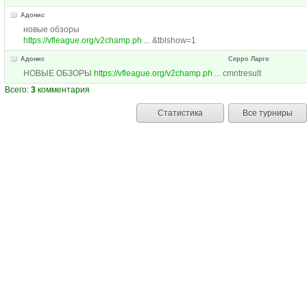
Адонис
новые обзоры
https://vfleague.org/v2champ.ph
... &tblshow=1
Адонис
Серро Ларго
НОВЫЕ ОБЗОРЫ
https://vfleague.org/v2champ.ph
... cmntresult
Всего:
3
комментария
Статистика
Все турниры