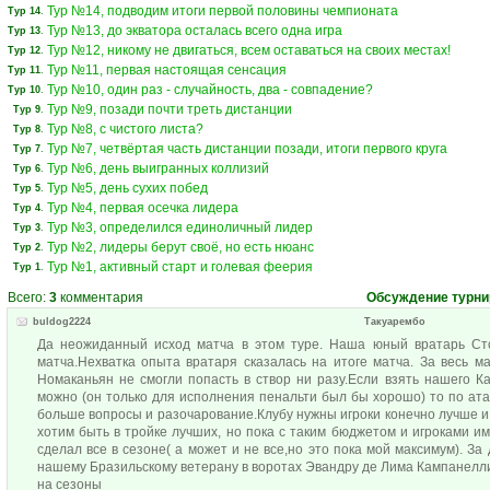
Тур №14, подводим итоги первой половины чемпионата
Тур 14
.
Тур №13, до экватора осталась всего одна игра
Тур 13
.
Тур №12, никому не двигаться, всем оставаться на своих местах!
Тур 12
.
Тур №11, первая настоящая сенсация
Тур 11
.
Тур №10, один раз - случайность, два - совпадение?
Тур 10
.
Тур №9, позади почти треть дистанции
Тур 9
.
Тур №8, с чистого листа?
Тур 8
.
Тур №7, четвёртая часть дистанции позади, итоги первого круга
Тур 7
.
Тур №6, день выигранных коллизий
Тур 6
.
Тур №5, день сухих побед
Тур 5
.
Тур №4, первая осечка лидера
Тур 4
.
Тур №3, определился единоличный лидер
Тур 3
.
Тур №2, лидеры берут своё, но есть нюанс
Тур 2
.
Тур №1, активный старт и голевая феерия
Тур 1
.
Всего:
3
комментария
Обсуждение турни
buldog2224
Такуарембо
Да неожиданный исход матча в этом туре. Наша юный вратарь Ст
матча.Нехватка опыта вратаря сказалась на итоге матча. За весь 
Номаканьян не смогли попасть в створ ни разу.Если взять нашего 
можно (он только для исполнения пенальти был бы хорошо) то по а
больше вопросы и разочарование.Клубу нужны игроки конечно лучше и
хотим быть в тройке лучших, но пока с таким бюджетом и игроками и
сделал все в сезоне( а может и не все,но это пока мой максимум). З
нашему Бразильскому ветерану в воротах Эвандру де Лима Кампанелли.
на сезоны