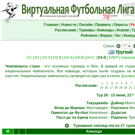
Главная
|
Новости
|
Онлайн
|
Правила
|
Опросы
|
Ре
Расписание
|
Турниры
|
Команды
|
Игроки
|
Т
Рейтинги
|
Форум
|
Чат
|
Конку
Сезон:
Уругвай
D1
|
D2
|
D3-A
|
D3-B
|
D4-A
|
D4-B
|
D4-C
|
D4-D
|
КЛК
|
перехо
10
Чемпионаты стран
- это основные турниры в Лиге. В каждой из стран
национальные чемпионаты. Все команды, которые были созданы на м
участие. Национальные чемпионаты проводятся один раз в сезон.
[
развер
1
2
3
4
5
6
7
Расписание:
15
16
17
18
19
20
21
Тур 28
-
15 июня, 22
00
Такуарембо
-
Дойчер
Монт
Флор де Марокас
Монтевидео
-
Платенсе
Мон
Ориентал де Футбол
Канелонес
-
Дурасно
Пасо де ла Арена
Канелонес
-
Поронгос
Три
Турнирная таблица после 27 туро
М
Команда