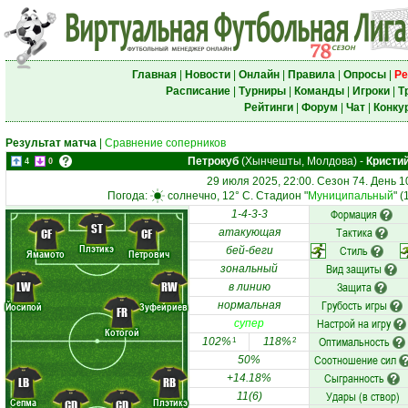
Главная
|
Новости
|
Онлайн
|
Правила
|
Опросы
|
Ре
Расписание
|
Турниры
|
Команды
|
Игроки
|
Т
Рейтинги
|
Форум
|
Чат
|
Конку
Результат матча
|
Сравнение соперников
Петрокуб
(Хынчешты, Молдова)
-
Кристи
4
0
29 июля 2025, 22:00. Сезон 74. День 1
Погода:
солнечно, 12° C. Стадион "
Муниципальный
" 
Формация
1-4-3-3
ST
Тактика
CF
CF
атакующая
Плэтикэ
Стиль
бей-беги
Ямамото
Петрович
Вид защиты
зональный
LW
RW
Защита
в линию
Грубость игры
нормальная
Йосипой
Зуфейриев
FR
Настрой на игру
супер
Котогой
Оптимальность
102%
118%
1
2
Соотношение сил
50%
Сыгранность
+14.18%
LB
RB
Удары (в створ)
11(6)
Сепма
Плэтикэ
CD
CD