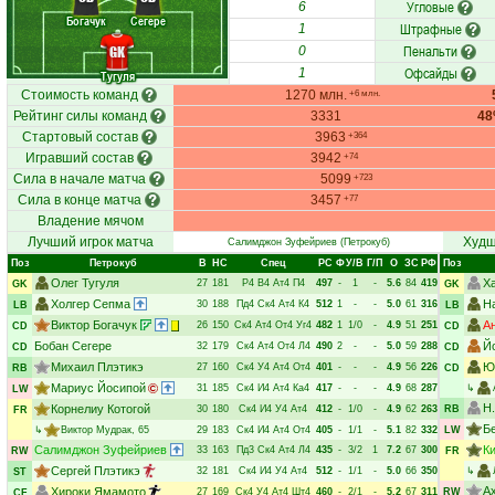
Угловые
6
Богачук
Сегере
Штрафные
1
Пенальти
GK
0
Офсайды
1
Тугуля
Стоимость команд
1270 млн.
+6 млн.
Рейтинг силы команд
3331
4
Стартовый состав
3963
+364
Игравший состав
3942
+74
Сила в начале матча
5099
+723
Сила в конце матча
3457
+77
Владение мячом
Лучший игрок матча
Худш
Салимджон Зуфейриев
(Петрокуб)
Поз
Петрокуб
В
НC
Спец
РC
Ф
У/В
Г/П
О
ЗС
РФ
Поз
Олег Тугуля
Х
27
181
Р4
В4
Ат4
П4
497
-
1
-
5.6
84
419
GK
GK
Холгер Сепма
Н
30
188
Пд4
Ск4
Ат4
К4
512
1
-
-
5.0
61
316
LB
LB
Виктор Богачук
А
26
150
Ск4
Ат4
От4
Уг4
482
1
1/0
-
4.9
51
251
CD
CD
Бобан Сегере
Й
32
179
Ск4
Ат4
От4
Л4
490
2
-
-
5.0
59
288
CD
CD
Михаил Плэтикэ
Ю
27
160
Ск4
У4
Ат4
От4
401
-
-
-
4.9
56
226
RB
CD
Мариус Йосипой
31
185
Ск4
И4
Ат4
Ка4
417
-
-
-
4.9
68
287
↳
LW
Н
Корнелиу Котогой
30
180
Ск4
И4
У4
Ат4
412
-
1/0
-
4.9
62
263
RB
FR
Б
↳
Виктор Мудрак
, 65
29
183
Ск4
И4
Ат4
От4
405
-
1/1
-
5.1
82
332
LW
Салимджон Зуфейриев
К
33
163
Пд3
Ск4
Ат4
Л4
435
-
3/2
1
7.2
67
300
RW
FR
Сергей Плэтикэ
32
181
Ск4
И4
У4
Ат4
512
-
1/1
-
5.0
66
350
↳
ST
А
Хироки Ямамото
27
169
Ск4
У4
Ат4
Шт4
460
-
2/1
-
5.2
67
311
RW
CF