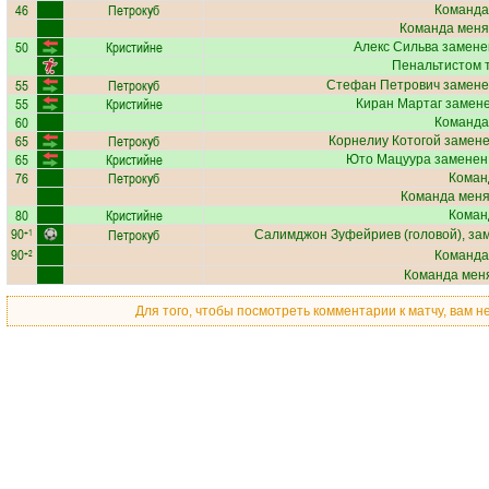
46
Петрокуб
Команда
Команда меня
50
Кристийне
Алекс Сильва
заменен
Пенальтистом 
55
Петрокуб
Стефан Петрович
замене
55
Кристийне
Киран Мартаг
замене
60
Команда
65
Петрокуб
Корнелиу Котогой
замене
65
Кристийне
Юто Мацуура
заменен,
76
Петрокуб
Коман
Команда меняе
80
Кристийне
Коман
90
Петрокуб
+1
Салимджон Зуфейриев
(головой), за
90
+2
Команда
Команда меня
Для того, чтобы посмотреть комментарии к матчу, вам 