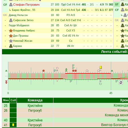
К
Стефан Петрович
27
183
Пд4
Ск4
У4
Ат4
481
-
2/1
-
4.9
79
382
ST
CF
А
↳
Барио Фрейтес
, 55
29
184
Ск4
У4
Ат4
Тр4
436
-
-
0/1
6.1
87
377
CF
GK
Давид Нельсон
18
60
Р3
Ат3
-
-
-
-
-
-
-
↳
-
Сифосиле Зитхо
27
134
Ск4
Ат3
См3
Уг4
-
-
-
-
-
-
-
GK
Ро
-
Герди Мэйджилл
28
85
Ск4
Ат
Шт
-
-
-
-
-
-
-
-
Ха
-
Владимир Амброс
18
75
Ск3
У3
-
-
-
-
-
-
-
-
Ра
-
Дан Пушкаш
20
83
Ск4
И2
У4
Ат
-
-
-
-
-
-
-
-
Ка
-
Николай Жосан
19
69
Ск
-
-
-
-
-
-
-
-
Си
-
Барака
22
77
И4
Ат
-
-
-
-
-
-
-
-
Ла
Лента событий:
0
45
Команда
Хрон
Мин
Соб
25
Кристийне
Команда
26
Петрокуб
Коман
Команда меняе
40
Кристийне
Коман
41
Петрокуб
Виктор Богачук
п