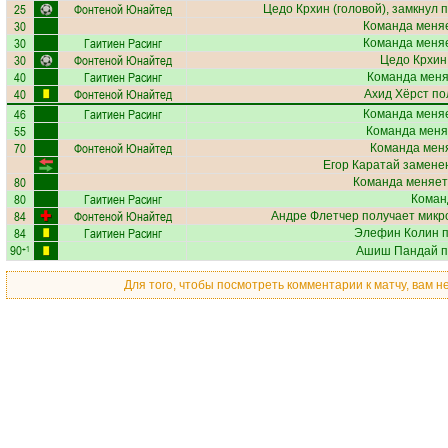
25
Фонтеной Юнайтед
Цедо Крхин
(головой), замкнул 
30
Команда меняе
30
Гаитиен Расинг
Команда меняе
30
Фонтеной Юнайтед
Цедо Крхин
40
Гаитиен Расинг
Команда меняе
40
Фонтеной Юнайтед
Ахид Хёрст
по
46
Гаитиен Расинг
Команда меняе
55
Команда меня
70
Фонтеной Юнайтед
Команда меня
Егор Каратай
заменен
80
Команда меняет
80
Гаитиен Расинг
Коман
84
Фонтеной Юнайтед
Андре Флетчер
получает
микр
84
Гаитиен Расинг
Элефин Колин
п
90
+1
Ашиш Пандай
п
Для того, чтобы посмотреть комментарии к матчу, вам 