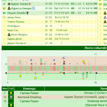
CF
Адама Траоре
33
156
Г4
У4
Ат3
Ка4
411
1
1/1
1
6.3
64
252
LF
До
CF
Идрисса Камара
29
184
Пд4
Ск4
Г4
У4
481
-
1/0
0/1
6.2
62
289
ST
GK
Але
Нешон Эллейн
32
170
Г4
У4
Ат4
Шт4
432
-
2/2
-
5.5
59
245
RF
-
GK
Шолри Лопес
24
101
В4
Ат3
П4
Л4
-
-
-
-
-
-
-
-
-
Тимоти Ликориш
22
77
Г4
И4
Ат2
Уг4
-
-
-
-
-
-
-
-
-
Осей Джулс
19
73
Г
-
-
-
-
-
-
-
-
Ра
-
Киран Син
21
68
Г4
И4
См3
-
-
-
-
-
-
-
-
Тил
-
Матео Мендоса
25
110
Г4
И4
Ат
От3
-
-
-
-
-
-
-
-
Аки
-
Адриан Делли
24
104
Ск4
Г4
У4
Ат3
-
-
-
-
-
-
-
-
Джа
-
Даррен Паттерсон
17
40
Г
-
-
-
-
-
-
-
-
Тус
Лента событий:
+1
0
45
Команда
Хрон
Мин
Соб
7
Гаитиен Расинг
Ингарс Стуглис
п
13
Фонтеной Юнайтед
Адама Траоре
(головой), удар 
15
Гаитиен Расинг
Команда меня
Ибрагим Яхья
п