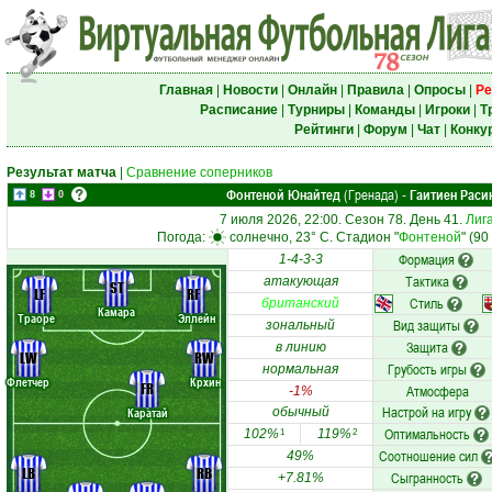
Главная
|
Новости
|
Онлайн
|
Правила
|
Опросы
|
Ре
Расписание
|
Турниры
|
Команды
|
Игроки
|
Т
Рейтинги
|
Форум
|
Чат
|
Конку
Результат матча
|
Сравнение соперников
Фонтеной Юнайтед
(Гренада)
Гаитиен Раси
-
8
0
7 июля 2026, 22:00. Сезон 78. День 41.
Лиг
Погода:
солнечно, 23° C. Стадион "
Фонтеной
" (9
Формация
1-4-3-3
Тактика
атакующая
ST
LF
RF
Стиль
британский
Камара
Траоре
Эллейн
Вид защиты
зональный
Защита
в линию
LW
RW
Грубость игры
нормальная
Флетчер
Крхин
FR
Атмосфера
-1%
Настрой на игру
Каратай
обычный
Оптимальность
102%
119%
1
2
Соотношение сил
49%
LB
RB
Сыгранность
+7.81%