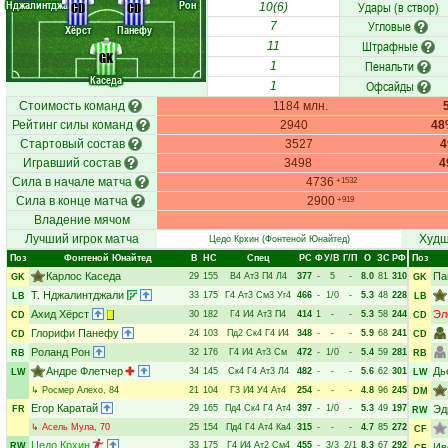
Нджалинтджа.
Рон
Удары (в створ)
CD
CD
10(6)
Угловые
7
Хёрст
Панефу
Штрафные
11
GK
Пенальти
1
Каседа
Офсайды
1
Стоимость команд
1184 млн.
Рейтинг силы команд
2940
48
Стартовый состав
3527
Игравший состав
3498
4
Сила в начале матча
4736
+1532
Сила в конце матча
2900
+919
Владение мячом
Лучший игрок матча
Худш
Цедо Крхин
(Фонтеной Юнайтед)
Поз
Фонтеной Юнайтед
В
НC
Спец
РC
Ф
У/В
Г/П
О
ЗС
РФ
Поз
Карлос Каседа
Па
29
155
В4
Ат3
П4
Л4
377
-
5
-
8.0
81
310
GK
GK
Т. Нджалинтджали
33
175
Г4
Ат3
См3
Уг4
466
-
1/0
-
5.3
48
228
LB
LB
Ахид Хёрст
Эл
30
182
Г4
И4
Ат3
П4
414
1
-
-
5.3
58
244
CD
CD
Глорифи Панефу
24
103
Пд2
Ск4
Г4
И4
348
-
-
-
5.9
68
241
CD
CD
Роланд Рон
32
176
Г4
И4
Ат3
См
472
-
1/0
-
5.4
59
281
RB
RB
Андре Флетчер
Дь
34
145
Ск4
Г4
Ат3
Л4
482
-
-
-
5.6
62
301
LW
LW
↳
Росмер Алехо
, 84
21
104
Г3
И4
У4
Ат4
254
-
-
-
4.8
96
245
DM
Егор Каратай
29
165
Пд4
Ск4
Г4
Ат4
397
-
1/0
-
5.3
49
197
Эд
FR
RW
↳
Асель Мула
, 70
25
154
Пд4
Г4
Ат4
Ка4
315
-
-
-
4.7
85
272
CF
Цедо Крхин
33
175
Г4
И4
Ат2
См4
455
-
3/3
2/1
8.3
67
292
RW
Ив