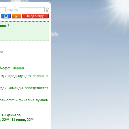
пароль
вход в игру
роль?
ка
й-офф
|
Финал
нды предыдущего сезона и
ждой команды определяется
 плей-офф и финал на лучшем
1/2 финала
, 22
-
11 июня, 22
00
00