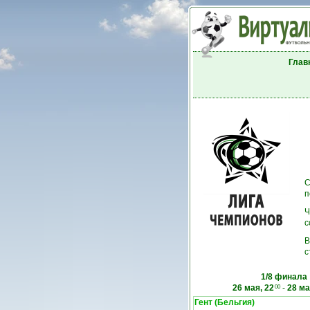
Глав
С
п
Ч
с
В
с
1/8 финала
26 мая, 22
-
28 ма
00
Гент (Бельгия)