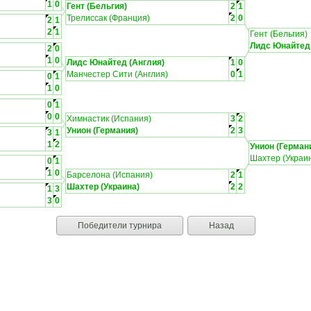
1
0
Гент (Бельгия)
2
1
Трелиссак (Франция)
2
0
2
1
2
1
Гент (Бельгия)
Лидс Юнайтед 
2
0
1
0
Лидс Юнайтед (Англия)
1
0
Манчестер Сити (Англия)
0
1
0
1
1
0
0
1
0
0
Химнастик (Испания)
3
2
Унион (Германия)
2
3
3
1
1
2
Унион (Герман
Шахтер (Украи
0
1
1
0
Барселона (Испания)
2
1
Шахтер (Украина)
2
2
1
3
3
0
Победители турнира
Назад