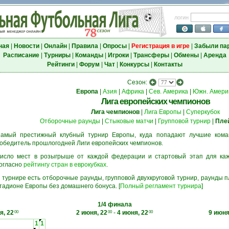
логин
ная
|
Новости
|
Онлайн
|
Правила
|
Опросы
|
Регистрация в игре
|
Забыли па
Расписание
|
Турниры
|
Команды
|
Игроки
|
Трансферы
|
Обмены
|
Аренда
Рейтинги
|
Форум
|
Чат
|
Конкурсы
|
Контакты
Сезон:
Европа
|
Азия
|
Африка
|
Сев. Америка
|
Южн. Амери
Лига европейских чемпионов
Лига чемпионов
|
Лига Европы
|
Суперкубок
Отборочные раунды
|
Стыковые матчи
|
Групповой турнир
|
Пле
амый престижный клубный турнир Европы, куда попадают лучшие кома
обедитель прошлогодней Лиги европейских чемпионов.
исло мест в розыгрыше от каждой федерации и стартовый этап для ка
огласно
рейтингу стран в еврокубках
.
 турнире есть отборочные раунды, групповой двухкруговой турнир, раунды
тадионе Европы без домашнего бонуса. [
Полный регламент турнира
]
1/4 финала
я, 22
2 июня, 22
-
4 июня, 22
9 июня
00
00
00
1
1